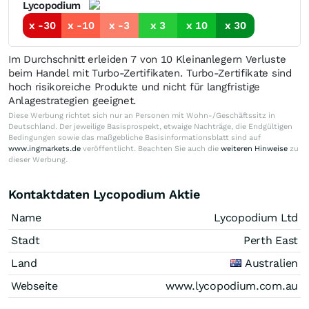
Lycopodium
x -30
x -10
x -3
x 3
x 10
x 30
Im Durchschnitt erleiden 7 von 10 Kleinanlegern Verluste
beim Handel mit Turbo-Zertifikaten. Turbo-Zertifikate sind
hoch risikoreiche Produkte und nicht für langfristige
Anlagestrategien geeignet.
Diese Werbung richtet sich nur an Personen mit Wohn-/Geschäftssitz in
Deutschland. Der jeweilige Basisprospekt, etwaige Nachträge, die Endgültigen
Bedingungen sowie das maßgebliche Basisinformationsblatt sind auf
www.ingmarkets.de
veröffentlicht. Beachten Sie auch die
weiteren Hinweise
zu
dieser Werbung.
Kontaktdaten Lycopodium Aktie
Name
Lycopodium Ltd
Stadt
Perth East
Land
Australien
Webseite
www.lycopodium.com.au