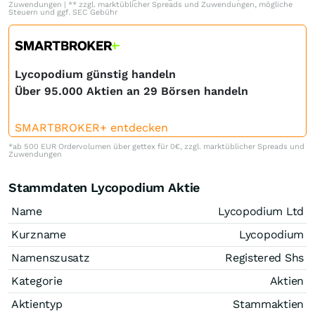
Zuwendungen | ** zzgl. marktüblicher Spreads und Zuwendungen, mögliche
Steuern und ggf. SEC Gebühr
Lycopodium günstig handeln
Über 95.000 Aktien an 29 Börsen handeln
SMARTBROKER+ entdecken
*ab 500 EUR Ordervolumen über gettex für 0€, zzgl. marktüblicher Spreads und
Zuwendungen
Stammdaten Lycopodium Aktie
Name
Lycopodium Ltd
Kurzname
Lycopodium
Namenszusatz
Registered Shs
Kategorie
Aktien
Aktientyp
Stammaktien