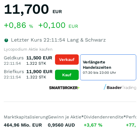
11,700
EUR
+0,86
+0,100
%
EUR
Letzter Kurs
22:11:54
Lang & Schwarz
Lycopodium Aktie kaufen
Geldkurs
11,500
EUR
Verkauf
Verlängerte
22:11:54
1.322
STK
Handelszeiten
Briefkurs
11,900
EUR
07:30 bis 23:00 Uhr
Kauf
22:11:54
1.322
STK
Marktkapitalisierung
Gewinn je Aktie
*
Dividendenrendite
*
Perfo
464,96 Mio.
EUR
0,9560
AUD
+3,67
%
+77,