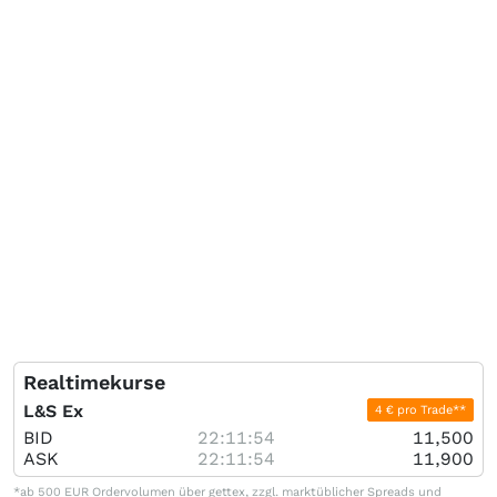
Realtimekurse
L&S Ex
4 € pro Trade**
BID
22:11:54
11,500
ASK
22:11:54
11,900
*ab 500 EUR Ordervolumen über gettex, zzgl. marktüblicher Spreads und