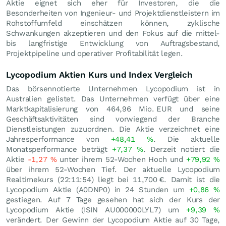
Aktie eignet sich eher für Investoren, die die
Besonderheiten von Ingenieur- und Projektdienstleistern im
Rohstoffumfeld einschätzen können, zyklische
Schwankungen akzeptieren und den Fokus auf die mittel-
bis langfristige Entwicklung von Auftragsbestand,
Projektpipeline und operativer Profitabilität legen.
Lycopodium Aktien Kurs und Index Vergleich
Das börsennotierte Unternehmen Lycopodium ist in
Australien gelistet. Das Unternehmen verfügt über eine
Marktkapitalisierung von 464,96 Mio.
EUR
und seine
Geschäftsaktivitäten sind vorwiegend der Branche
Dienstleistungen zuzuordnen. Die Aktie verzeichnet eine
Jahresperformance von
+48,41
%
. Die aktuelle
Monatsperformance beträgt
+7,37
%
. Derzeit notiert die
Aktie
-1,27
%
unter ihrem 52-Wochen Hoch und
+79,92
%
über ihrem 52-Wochen Tief. Der aktuelle Lycopodium
Realtimekurs (22:11:54) liegt bei 11,700
€
. Damit ist die
Lycopodium Aktie (A0DNP0) in 24 Stunden um
+0,86
%
gestiegen. Auf 7 Tage gesehen hat sich der Kurs der
Lycopodium Aktie (ISIN AU000000LYL7) um
+9,39
%
verändert. Der Gewinn der Lycopodium Aktie auf 30 Tage,