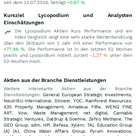
seit dem 11.07.2026, beträgt
+0,87
%
.
Kursziel Lycopodium und Analysten
Einschätzungen
Die Lycopodium Aktien Kurs Performance und ein
Index Vergleich zeigt eine sehr starke Wertentwicklung
über den Zeitraum von 1 Jahr mit einer Performance von
+77,86
%
. Die Performance ist in den letzten 52 Wochen
positiv und Lycopodium notiert zurzeit
-1,27
%
unter dem
52-Wochen Hoch.
Aktien aus der Branche Dienstleistungen
Weitere interesante Aktien aus der Branche
Dienstleistungen:
General European Strategic Investments
,
NeutriSci International
,
Stroeer
,
YOC
,
Rainforest Resources
,
420 Property Management
,
Amadeus FiRe
,
WENG FINE
ART
,
Vow
,
Waste Management
,
net digital
,
Cannabis
Strategic Ventures
,
Daldrup & Soehne
,
Zefiro Methane
,
The
GEO Group
,
sdm
,
HPI
,
Befesa
,
Xylem
,
TAL Education Group
(A) (A)
,
China Water Affairs Group
,
Pyrum Innovations
,