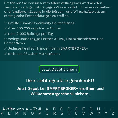
Profitieren Sie von unserem Alleinstellungsmerkmal als den
zentralen verlagsunabhängigen Wissens-Hub für einen aktuellen
und fundierten Zugang in die Börsen- und Wirtschaftswelt, um
strategische Entscheidungen zu treffen.
✅ Größte Finanz-Community Deutschlands
✅ über 550.000 registrierte Nutzer
✅ rund 2.000 Beiträge pro Tag
✅ verlagsunabhängige Partner ARIVA, FinanzNachrichten und
BörsenNews
✅ Jederzeit einfach handeln beim
SMARTBROKER+
✅ mehr als 25 Jahre Marktpräsenz
Jetzt Depot sichern
Ihre Lieblingsaktie geschenkt!
Jetzt Depot bei SMARTBROKER+ eröffnen und
Willkommensgeschenk sichern.
Aktien von A - Z:
#
A
B
C
D
E
F
G
H
I
J
K
L
M
N
O
P
Q
R
S
T
U
V
W
X
Y
Z