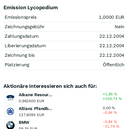
Emission Lycopodium
Emissionspreis
1,0000
EUR
Zeichnungsgebühr
Nein
Zahlungsdatum
22.12.2004
Liberierungsdatum
22.12.2004
Zeichnung bis
22.12.2004
Platzierung
Öffentlich
Aktionäre interessieren sich auch für:
+1,85
%
Alkane Resources
+100,74
%
0,962500 EUR
0,00
%
Allianz Pfandbrieffonds FCP AT EUR
-0,84
%
127,6095 EUR
-0,84
%
BMW
-31,74
%
59,34 EUR