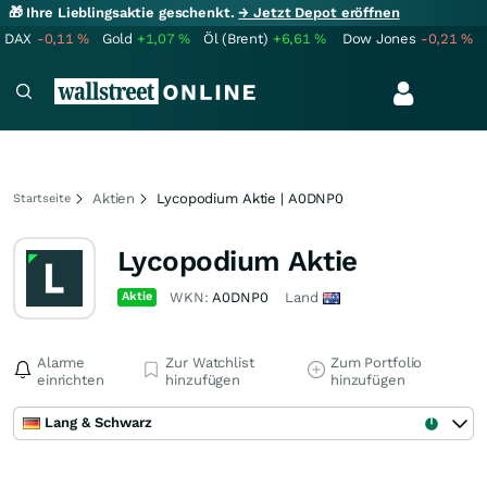
🎁 Ihre Lieblingsaktie geschenkt.
→ Jetzt Depot eröffnen
DAX
-0,11
%
Gold
+1,07
%
Öl (Brent)
+6,61
%
Dow Jones
-0,21
%
Aktien
Lycopodium Aktie | A0DNP0
Startseite
Lycopodium Aktie
Aktie
WKN:
A0DNP0
Land
Alarme
Zur Watchlist
Zum Portfolio
einrichten
hinzufügen
hinzufügen
Lang & Schwarz