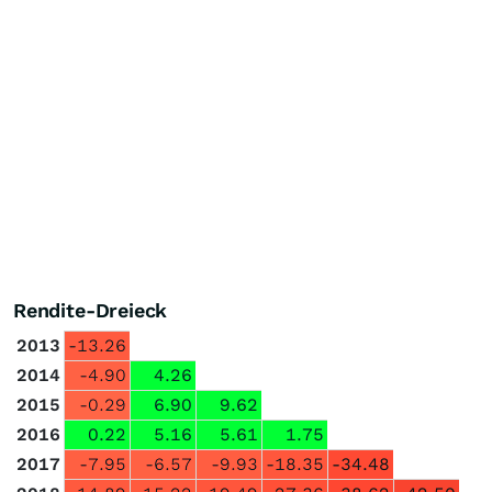
Rendite-Dreieck
2013
-13.26
2014
-4.90
4.26
2015
-0.29
6.90
9.62
2016
0.22
5.16
5.61
1.75
2017
-7.95
-6.57
-9.93
-18.35
-34.48