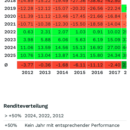
2018
-14.89
-15.22
-19.49
-27.36
-38.62
-42.50
2019
-12.28
-12.12
-15.07
-20.32
-26.56
-22.24
5
2020
-11.39
-11.12
-13.46
-17.45
-21.66
-16.84
0
2021
-10.71
-10.38
-12.30
-15.50
-18.58
-14.04
-1
2022
0.63
2.31
2.07
1.03
0.91
10.02
29
2023
3.98
5.88
6.06
5.63
6.19
15.09
32
2024
11.06
13.59
14.56
15.13
16.92
27.00
44
2025
10.76
13.04
13.87
14.31
15.80
24.34
38
Ø
-3.77
-0.36
-1.68
-6.11
-11.12
-2.40
21
2012
2013
2014
2015
2016
2017
20
Renditeverteilung
> +50%
2024, 2022, 2012
+50%
Kein Jahr mit entsprechender Performance