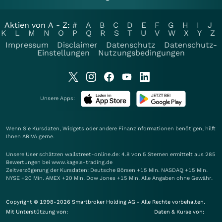
Aktien von A - Z:
#
A
B
C
D
E
F
G
H
I
J
K
L
M
N
O
P
Q
R
S
T
U
V
W
X
Y
Z
Impressum
Disclaimer
Datenschutz
Datenschutz-
Einstellungen
Nutzungsbedingungen
Unsere Apps:
Wenn Sie Kursdaten, Widgets oder andere Finanzinformationen benötigen, hilft
Ihnen
ARIVA
gerne.
Unsere User schätzen wallstreet-online.de: 4.8 von 5 Sternen ermittelt aus 285
Bewertungen bei www.kagels-trading.de
Zeitverzögerung der Kursdaten: Deutsche Börsen +15 Min. NASDAQ +15 Min.
NYSE +20 Min. AMEX +20 Min. Dow Jones +15 Min. Alle Angaben ohne Gewähr.
Copyright © 1998-2026 Smartbroker Holding AG - Alle Rechte vorbehalten.
Mit Unterstützung von:
Daten & Kurse von: