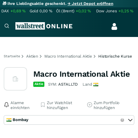
🎁 Ihre Lieblingsaktie geschenkt.
→ Jetzt Depot eröffnen
DAX
+0,69
%
Gold
0,00
%
Öl (Brent)
+0,02
%
Dow Jones
+0,25
%
Aktien
Macro International Aktie
Historische Kurse
Startseite
Macro International Aktie
Aktie
SYM:
ASTALLTD
Land
Alarme
Zur Watchlist
Zum Portfolio
einrichten
hinzufügen
hinzufügen
Bombay