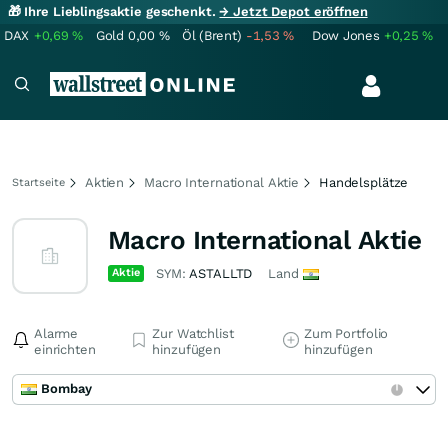
🎁 Ihre Lieblingsaktie geschenkt.
→ Jetzt Depot eröffnen
DAX
+0,69
%
Gold
0,00
%
Öl (Brent)
-1,53
%
Dow Jones
+0,25
%
Aktien
Macro International Aktie
Handelsplätze
Startseite
Macro International Aktie
Aktie
SYM:
ASTALLTD
Land
Alarme
Zur Watchlist
Zum Portfolio
einrichten
hinzufügen
hinzufügen
Bombay