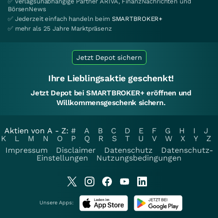
✅ verlagsunabhängige Partner ARIVA, FinanzNachrichten und
BörsenNews
✅ Jederzeit einfach handeln beim
SMARTBROKER+
✅ mehr als 25 Jahre Marktpräsenz
Jetzt Depot sichern
Ihre Lieblingsaktie geschenkt!
Jetzt Depot bei SMARTBROKER+ eröffnen und
Willkommensgeschenk sichern.
Aktien von A - Z:
#
A
B
C
D
E
F
G
H
I
J
K
L
M
N
O
P
Q
R
S
T
U
V
W
X
Y
Z
Impressum
Disclaimer
Datenschutz
Datenschutz-
Einstellungen
Nutzungsbedingungen
Unsere Apps: