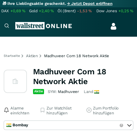
🎁 Ihre Lieblingsaktie geschenkt.
→ Jetzt Depot eröffnen
DAX
+0,69
%
Gold
+2,40
%
Öl (Brent)
-1,53
%
Dow Jones
+0,25
%
Aktien
Madhuveer Com 18 Network Aktie
Startseite
Madhuveer Com 18
Network Aktie
Aktie
SYM:
Madhuveer
Land
Alarme
Zur Watchlist
Zum Portfolio
einrichten
hinzufügen
hinzufügen
Bombay