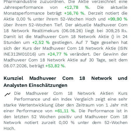
Pharmaindustrie zuzuordnen. Die Aktie verzeichnet eine
Jahresperformance von
+12,78
%
. Die aktuelle
Monatsperformance beträgt
+16,76
%
. Derzeit notiert die
Aktie
0,00
%
unter ihrem 52-Wochen Hoch und
+99,90
%
über ihrem 52-Wochen Tief. Der aktuelle Madhuveer Com
18 Network Realtimekurs (
06.08.26
) liegt bei 309,25
₨
.
Damit ist die Madhuveer Com 18 Network Aktie () in 24
Stunden um
+2,52
%
gestiegen. Auf 7 Tage gesehen hat
sich der Kurs der Madhuveer Com 18 Network Aktie (ISIN
INE312M01016) um
+24,77
%
verändert. Der Gewinn der
Madhuveer Com 18 Network Aktie auf 30 Tage, seit dem
08.07.2026, beträgt
+53,82
%
.
Kursziel Madhuveer Com 18 Network und
Analysten Einschätzungen
Die Madhuveer Com 18 Network Aktien Kurs
Performance und ein Index Vergleich zeigt eine sehr
starke Wertentwicklung über den Zeitraum von 1 Jahr mit
einer Performance von
+61,11
%
. Die Performance ist in
den letzten 52 Wochen positiv und Madhuveer Com 18
Network notiert zurzeit
0,00
%
unter dem 52-Wochen
Hoch.