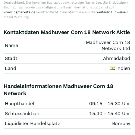
Deutschland. Der jeweilige Basisprospekt, etwaige Nachträge, die Endgültigen
Bedingungen sowie das maßgebliche Basisinformationsblatt sind auf
www.ingmarkets.de
veröffentlicht. Beachten Sie auch die
weiteren Hinweise
zu
dieser Werbung.
Kontaktdaten Madhuveer Com 18 Network Aktie
Madhuveer Com 18
Name
Network Ltd
Stadt
Ahmadabad
Land
Indien
Handelsinformationen Madhuveer Com 18
Network
Haupthandel
09:15 - 15:30 Uhr
Schlussauktion
15:30 - 15:40 Uhr
Liquidister Handelsplatz
Bombay