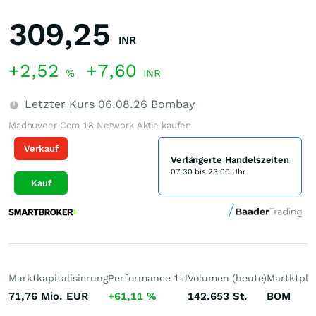
309,25
INR
+2,52
+7,60
%
INR
Letzter Kurs
06.08.26
Bombay
Madhuveer Com 18 Network Aktie kaufen
Verkauf
Verlängerte Handelszeiten
07:30 bis 23:00 Uhr
Kauf
Marktkapitalisierung
Performance 1 J
Volumen (heute)
Martktpla
71,76 Mio.
EUR
+61,11
%
142.653
St.
BOM