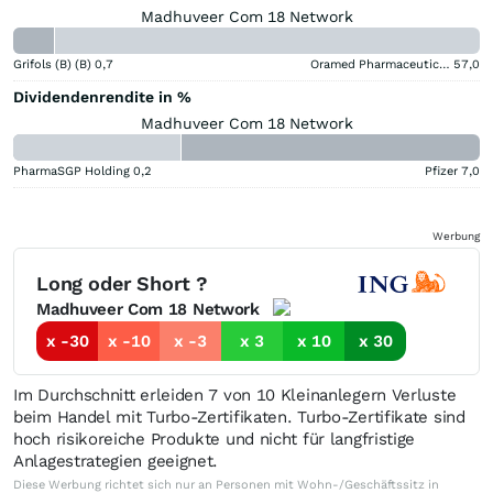
Madhuveer Com 18 Network
Grifols (B) (B)
0,7
Oramed Pharmaceuticals
57,0
Dividendenrendite in %
Madhuveer Com 18 Network
PharmaSGP Holding
0,2
Pfizer
7,0
Werbung
Long oder Short ?
Madhuveer Com 18 Network
x -30
x -10
x -3
x 3
x 10
x 30
Im Durchschnitt erleiden 7 von 10 Kleinanlegern Verluste
beim Handel mit Turbo-Zertifikaten. Turbo-Zertifikate sind
hoch risikoreiche Produkte und nicht für langfristige
Anlagestrategien geeignet.
Diese Werbung richtet sich nur an Personen mit Wohn-/Geschäftssitz in