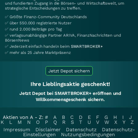
und fundierten Zugang in die Börsen- und Wirtschaftswelt, um
strategische Entscheidungen zu treffen.
✅ Größte Finanz-Community Deutschlands
✅ über 550.000 registrierte Nutzer
✅ rund 2.000 Beiträge pro Tag
✅ verlagsunabhängige Partner ARIVA, FinanzNachrichten und
BörsenNews
✅ Jederzeit einfach handeln beim
SMARTBROKER+
✅ mehr als 25 Jahre Marktpräsenz
Jetzt Depot sichern
Ihre Lieblingsaktie geschenkt!
Jetzt Depot bei SMARTBROKER+ eröffnen und
Willkommensgeschenk sichern.
Aktien von A - Z:
#
A
B
C
D
E
F
G
H
I
J
K
L
M
N
O
P
Q
R
S
T
U
V
W
X
Y
Z
Impressum
Disclaimer
Datenschutz
Datenschutz-
Einstellungen
Nutzungsbedingungen