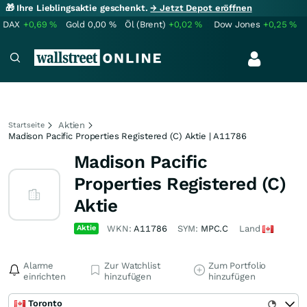
🎁 Ihre Lieblingsaktie geschenkt.
→ Jetzt Depot eröffnen
DAX
+0,69
%
Gold
0,00
%
Öl (Brent)
+0,02
%
Dow Jones
+0,25
%
Aktien
Startseite
Madison Pacific Properties Registered (C) Aktie | A11786
Madison Pacific
Properties Registered (C)
Aktie
Aktie
WKN:
A11786
SYM:
MPC.C
Land
Alarme
Zur Watchlist
Zum Portfolio
einrichten
hinzufügen
hinzufügen
Toronto