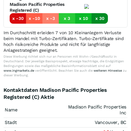
Madison Pacific Properties
Registered (C)
x -30
x -10
x -3
x 3
x 10
x 30
Im Durchschnitt erleiden 7 von 10 Kleinanlegern Verluste
beim Handel mit Turbo-Zertifikaten. Turbo-Zertifikate sind
hoch risikoreiche Produkte und nicht für langfristige
Anlagestrategien geeignet.
Diese Werbung richtet sich nur an Personen mit Wohn-/Geschäftssitz in
Deutschland. Der jeweilige Basisprospekt, etwaige Nachträge, die Endgültigen
Bedingungen sowie das maßgebliche Basisinformationsblatt sind auf
www.ingmarkets.de
veröffentlicht. Beachten Sie auch die
weiteren Hinweise
zu
dieser Werbung.
Kontaktdaten Madison Pacific Properties
Registered (C) Aktie
Madison Pacific Properties
Name
Inc
Stadt
Vancouver, BC