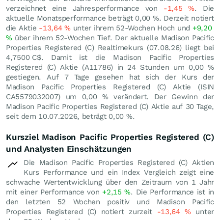
verzeichnet eine Jahresperformance von
-1,45
%
. Die
aktuelle Monatsperformance beträgt
0,00
%
. Derzeit notiert
die Aktie
-13,64
%
unter ihrem 52-Wochen Hoch und
+9,20
%
über ihrem 52-Wochen Tief. Der aktuelle Madison Pacific
Properties Registered (C) Realtimekurs (
07.08.26
) liegt bei
4,7500
C$
. Damit ist die Madison Pacific Properties
Registered (C) Aktie (A11786) in 24 Stunden um
0,00
%
gestiegen. Auf 7 Tage gesehen hat sich der Kurs der
Madison Pacific Properties Registered (C) Aktie (ISIN
CA5579032007) um
0,00
%
verändert. Der Gewinn der
Madison Pacific Properties Registered (C) Aktie auf 30 Tage,
seit dem 10.07.2026, beträgt
0,00
%
.
Kursziel Madison Pacific Properties Registered (C)
und Analysten Einschätzungen
Die Madison Pacific Properties Registered (C) Aktien
Kurs Performance und ein Index Vergleich zeigt eine
schwache Wertentwicklung über den Zeitraum von 1 Jahr
mit einer Performance von
+2,15
%
. Die Performance ist in
den letzten 52 Wochen positiv und Madison Pacific
Properties Registered (C) notiert zurzeit
-13,64
%
unter