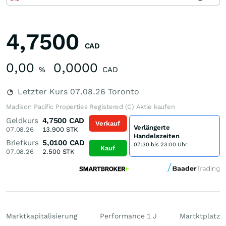
4,7500
CAD
0,00
0,0000
%
CAD
Letzter Kurs
07.08.26
Toronto
Madison Pacific Properties Registered (C) Aktie kaufen
Geldkurs
4,7500
CAD
Verkauf
Verlängerte
07.08.26
13.900
STK
Handelszeiten
Briefkurs
5,0100
CAD
07:30 bis 23:00 Uhr
Kauf
07.08.26
2.500
STK
Marktkapitalisierung
Performance 1 J
Martktplatz