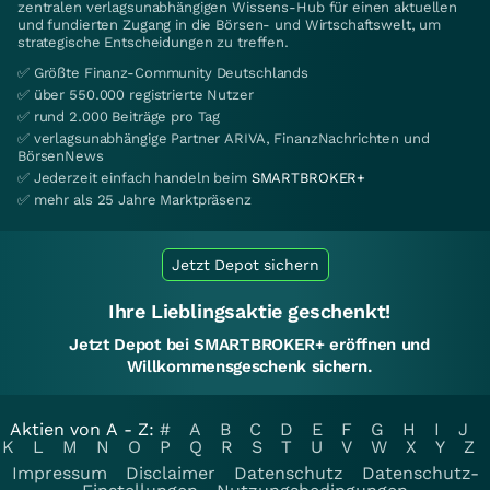
zentralen verlagsunabhängigen Wissens-Hub für einen aktuellen
und fundierten Zugang in die Börsen- und Wirtschaftswelt, um
strategische Entscheidungen zu treffen.
✅ Größte Finanz-Community Deutschlands
✅ über 550.000 registrierte Nutzer
✅ rund 2.000 Beiträge pro Tag
✅ verlagsunabhängige Partner ARIVA, FinanzNachrichten und
BörsenNews
✅ Jederzeit einfach handeln beim
SMARTBROKER+
✅ mehr als 25 Jahre Marktpräsenz
Jetzt Depot sichern
Ihre Lieblingsaktie geschenkt!
Jetzt Depot bei SMARTBROKER+ eröffnen und
Willkommensgeschenk sichern.
Aktien von A - Z:
#
A
B
C
D
E
F
G
H
I
J
K
L
M
N
O
P
Q
R
S
T
U
V
W
X
Y
Z
Impressum
Disclaimer
Datenschutz
Datenschutz-