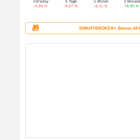
-4,59
%
-9,57
%
-6,31
%
+8,90
%
🎁
SMARTBROKER+ Bonus Aktion