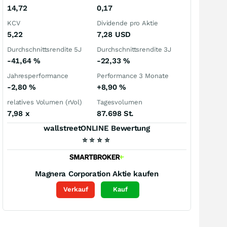
14,72
0,17
KCV
Dividende pro Aktie
5,22
7,28
USD
Durchschnittsrendite 5J
Durchschnittsrendite 3J
-41,64
%
-22,33
%
Jahresperformance
Performance 3 Monate
-2,80
%
+8,90
%
relatives Volumen (rVol)
Tagesvolumen
7,98
x
87.698 St.
wallstreetONLINE Bewertung
⭐
⭐
⭐
⭐
Magnera Corporation
Aktie kaufen
Verkauf
Kauf