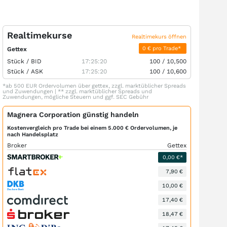
Realtimekurse
Realtimekurs öffnen
0 € pro Trade*
Gettex
Stück /
BID
17:25:20
100
/
10,500
Stück /
ASK
17:25:20
100
/
10,600
*ab 500 EUR Ordervolumen über gettex, zzgl. marktüblicher Spreads
und Zuwendungen | ** zzgl. marktüblicher Spreads und
Zuwendungen, mögliche Steuern und ggf. SEC Gebühr
Magnera Corporation günstig handeln
Kostenvergleich pro Trade bei einem 5.000 € Ordervolumen, je
nach Handelsplatz
Broker
Gettex
0,00 €*
7,90 €
10,00 €
17,40 €
18,47 €