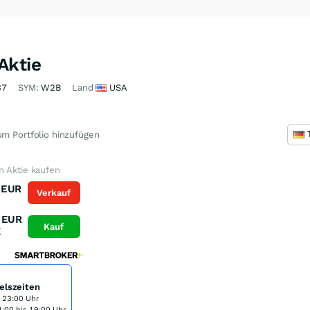
Aktie
37
SYM:
W2B
Land
USA
m Portfolio hinzufügen
n Aktie kaufen
EUR
Verkauf
K
EUR
Kauf
K
elszeiten
s 23:00 Uhr
:00 bis 19:00 Uhr