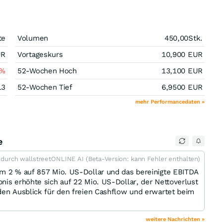
te
Volumen
450,00
Stk.
UR
Vortageskurs
10,900
EUR
%
52-Wochen Hoch
13,100
EUR
13
52-Wochen Tief
6,9500
EUR
mehr Performancedaten »
e
t durch wallstreetONLINE AI (Beta-Version: kann Fehler enthalten)
um 2 % auf 857 Mio. US-Dollar und das bereinigte EBITDA
nis erhöhte sich auf 22 Mio. US-Dollar, der Nettoverlust
den Ausblick für den freien Cashflow und erwartet beim
weitere Nachrichten »