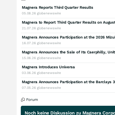
Magnera Reports Third Quarter Results
05.08.26
globenewswire
Magnera to Report Third Quarter Results on August
21.07.26
globenewswire
Magnera Announces Participation at the 2026 Mizu
16.07.26
globenewswire
Magnera Announces the Sale of Its Caerphilly, Un
15.06.26
globenewswire
Magnera Introduces Universa
03.06.26
globenewswire
Magnera Announces Participation at the Barclays 
07.05.26
globenewswire
Forum
Noch keine Diskussion zu Magnera Corpo