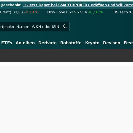
ie geschenkt.
→ Jetzt Depot bei SMARTBROKER+ eröffnen und Willkom
(Brent)
83,38
-0,19
%
Dow Jones
53.957,54
+0,10
%
US Tech 1
ETFs
Anleihen
Derivate
Rohstoffe
Krypto
Devisen
Fest
+++
S