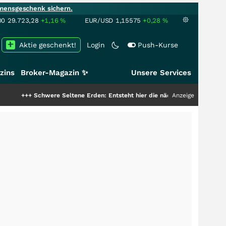
mensgeschenk sichern.
00
29.723,28
+1,16
%
EUR/USD
1,15575
+0,28
%
Aktie geschenkt!
Login
Push-Kurse
zins
Broker-Magazin ✨
Unsere Services
chwere Seltene Erden: Entsteht hier die nächste Milliardenstory?
Anzeige
+++