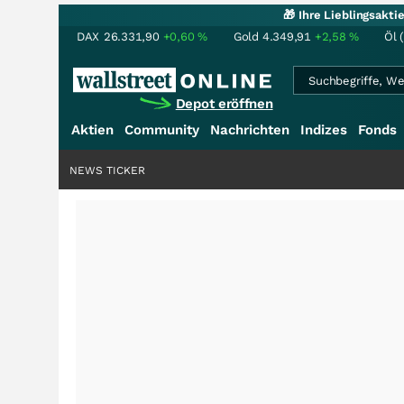
🎁 Ihre Lieblingsakt
DAX
26.331,90
+0,60
%
Gold
4.349,91
+2,58
%
Öl 
Depot eröffnen
Aktien
Community
Nachrichten
Indizes
Fonds
NEWS TICKER