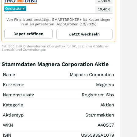
17,45 €
19,40 €
Von Finanztest bestätigt: SMARTBROKER+ ist Kostensieger
in allen getesteten Depotgrößen (12/2025)
Depot eröffnen
Jetzt wechseln
*ab 500 EUR Ordervolumen über gettex für 0€, zzgl. marktüblicher
Spreads und Zuwendungen
Stammdaten Magnera Corporation Aktie
Name
Magnera Corporation
Kurzname
Magnera
Namenszusatz
Registered Shs
Kategorie
Aktien
Aktientyp
Stammaktien
WKN
A40S37
ISIN
US55939A1079