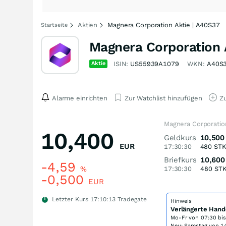
Aktien
Magnera Corporation Aktie | A40S37
Startseite
Magnera Corporation 
Aktie
ISIN:
US55939A1079
WKN:
A40S
Alarme einrichten
Zur Watchlist hinzufügen
Zu
Magnera Corporatio
10,400
Geldkurs
10,500
EUR
17:30:30
480
ST
Briefkurs
10,600
-4,59
%
17:30:30
480
ST
-0,500
EUR
Letzter Kurs
17:10:13
Tradegate
Hinweis
Verlängerte Hand
Mo-Fr von
07:30 bi
Neu: Samstag von 14