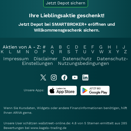
Jetzt Depot sichern
Ihre Lieblingsaktie geschenkt!
Jetzt Depot bei SMARTBROKER+ eröffnen und
Willkommensgeschenk sichern.
Aktien von A - Z:
#
A
B
C
D
E
F
G
H
I
J
K
L
M
N
O
P
Q
R
S
T
U
V
W
X
Y
Z
Impressum
Disclaimer
Datenschutz
Datenschutz-
Einstellungen
Nutzungsbedingungen
Unsere Apps:
Wenn Sie Kursdaten, Widgets oder andere Finanzinformationen benötigen, hilft
Ihnen
ARIVA
gerne.
Unsere User schätzen wallstreet-online.de: 4.8 von 5 Sternen ermittelt aus 285
Bewertungen bei www.kagels-trading.de