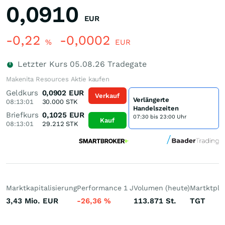
0,0910
EUR
-0,22
-0,0002
%
EUR
Letzter Kurs
05.08.26
Tradegate
Makenita Resources Aktie kaufen
Geldkurs
0,0902
EUR
Verkauf
Verlängerte
08:13:01
30.000
STK
Handelszeiten
Briefkurs
0,1025
EUR
07:30 bis 23:00 Uhr
Kauf
08:13:01
29.212
STK
Marktkapitalisierung
Performance 1 J
Volumen (heute)
Martktpla
3,43 Mio.
EUR
-26,36
%
113.871
St.
TGT