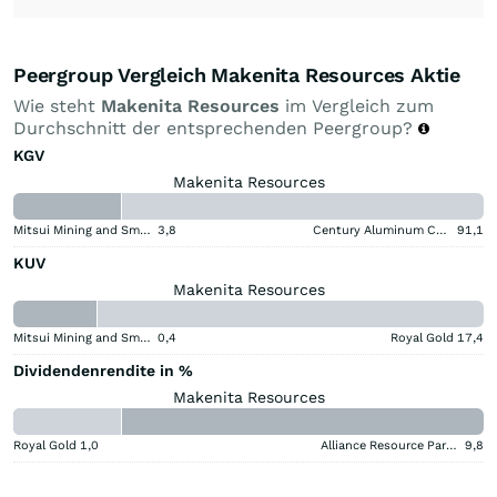
Peergroup Vergleich Makenita Resources Aktie
Wie steht
Makenita Resources
im Vergleich zum
Durchschnitt der entsprechenden Peergroup?
KGV
Makenita Resources
Mitsui Mining and Smelting Company
3,8
Century Aluminum Company
91,1
KUV
Makenita Resources
Mitsui Mining and Smelting Company
0,4
Royal Gold
17,4
Dividendenrendite in %
Makenita Resources
Royal Gold
1,0
Alliance Resource Partners
9,8