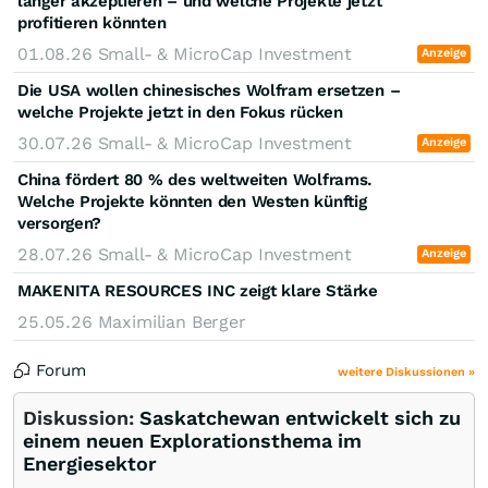
länger akzeptieren – und welche Projekte jetzt
profitieren könnten
01.08.26
Small- & MicroCap Investment
Anzeige
Die USA wollen chinesisches Wolfram ersetzen –
welche Projekte jetzt in den Fokus rücken
30.07.26
Small- & MicroCap Investment
Anzeige
China fördert 80 % des weltweiten Wolframs.
Welche Projekte könnten den Westen künftig
versorgen?
28.07.26
Small- & MicroCap Investment
Anzeige
MAKENITA RESOURCES INC zeigt klare Stärke
25.05.26
Maximilian Berger
Forum
weitere Diskussionen »
Diskussion:
Saskatchewan entwickelt sich zu
einem neuen Explorationsthema im
Energiesektor