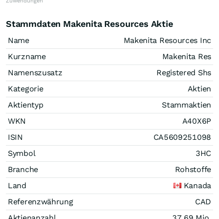
Zuwendungen
Stammdaten Makenita Resources Aktie
Name
Makenita Resources Inc
Kurzname
Makenita Res
Namenszusatz
Registered Shs
Kategorie
Aktien
Aktientyp
Stammaktien
WKN
A40X6P
ISIN
CA5609251098
Symbol
3HC
Branche
Rohstoffe
Land
Kanada
Referenzwährung
CAD
Aktienanzahl
37,69 Mio.