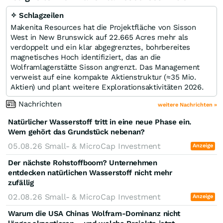
✧ Schlagzeilen
Makenita Resources hat die Projektfläche von Sisson
West in New Brunswick auf 22.665 Acres mehr als
verdoppelt und ein klar abgegrenztes, bohrbereites
magnetisches Hoch identifiziert, das an die
Wolframlagerstätte Sisson angrenzt. Das Management
verweist auf eine kompakte Aktienstruktur (≈35 Mio.
Aktien) und plant weitere Explorationsaktivitäten 2026.
Nachrichten
weitere Nachrichten »
Natürlicher Wasserstoff tritt in eine neue Phase ein.
Wem gehört das Grundstück nebenan?
05.08.26
Small- & MicroCap Investment
Anzeige
Der nächste Rohstoffboom? Unternehmen
entdecken natürlichen Wasserstoff nicht mehr
zufällig
02.08.26
Small- & MicroCap Investment
Anzeige
Warum die USA Chinas Wolfram-Dominanz nicht