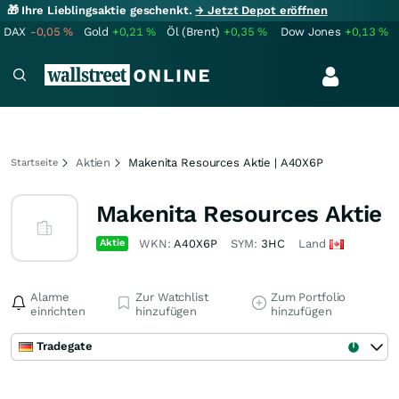
🎁 Ihre Lieblingsaktie geschenkt.
→ Jetzt Depot eröffnen
DAX
-0,05
%
Gold
+0,21
%
Öl (Brent)
+0,35
%
Dow Jones
+0,13
%
Aktien
Makenita Resources Aktie | A40X6P
Startseite
Makenita Resources Aktie
Aktie
WKN:
A40X6P
SYM:
3HC
Land
Alarme
Zur Watchlist
Zum Portfolio
einrichten
hinzufügen
hinzufügen
Tradegate