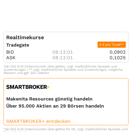
Realtimekurse
Tradegate
4 € pro Trade**
BID
08:13:01
0,0902
ASK
08:13:01
0,1025
*ab 500 EUR Ordervolumen über gettex, zzgl. marktüblicher Spreads und
Zuwendungen | ** zzgl. marktüblicher Spreads und Zuwendungen, mögliche
Steuern und ggf. SEC Gebühr
Makenita Resources günstig handeln
Über 95.000 Aktien an 29 Börsen handeln
SMARTBROKER+ entdecken
*ab 500 EUR Ordervolumen über gettex für 0€, zzgl. marktüblicher Spreads und