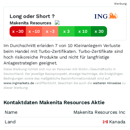
Werbung
Long oder Short ?
Makenita Resources
x -30
x -10
x -3
x 3
x 10
x 30
Im Durchschnitt erleiden 7 von 10 Kleinanlegern Verluste
beim Handel mit Turbo-Zertifikaten. Turbo-Zertifikate sind
hoch risikoreiche Produkte und nicht für langfristige
Anlagestrategien geeignet.
Diese Werbung richtet sich nur an Personen mit Wohn-/Geschäftssitz in
Deutschland. Der jeweilige Basisprospekt, etwaige Nachträge, die Endgültigen
Bedingungen sowie das maßgebliche Basisinformationsblatt sind auf
www.ingmarkets.de
veröffentlicht. Beachten Sie auch die
weiteren Hinweise
zu
dieser Werbung.
Kontaktdaten Makenita Resources Aktie
Name
Makenita Resources Inc
Land
Kanada