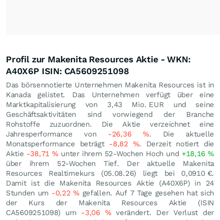
Profil zur Makenita Resources Aktie - WKN:
A40X6P ISIN: CA5609251098
Das börsennotierte Unternehmen Makenita Resources ist in
Kanada gelistet. Das Unternehmen verfügt über eine
Marktkapitalisierung von 3,43 Mio.
EUR
und seine
Geschäftsaktivitäten sind vorwiegend der Branche
Rohstoffe zuzuordnen. Die Aktie verzeichnet eine
Jahresperformance von
-26,36
%
. Die aktuelle
Monatsperformance beträgt
-8,82
%
. Derzeit notiert die
Aktie
-38,71
%
unter ihrem 52-Wochen Hoch und
+18,16
%
über ihrem 52-Wochen Tief. Der aktuelle Makenita
Resources Realtimekurs (
05.08.26
) liegt bei 0,0910
€
.
Damit ist die Makenita Resources Aktie (A40X6P) in 24
Stunden um
-0,22
%
gefallen. Auf 7 Tage gesehen hat sich
der Kurs der Makenita Resources Aktie (ISIN
CA5609251098) um
-3,06
%
verändert. Der Verlust der