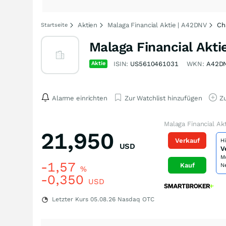
Aktien
Malaga Financial Aktie | A42DNV
Ch
Startseite
Malaga Financial Akti
Aktie
ISIN:
US5610461031
WKN:
A42D
Alarme einrichten
Zur Watchlist hinzufügen
Zu
Malaga Financial Ak
21,950
Verkauf
H
USD
V
M
-1,57
Kauf
N
%
-0,350
USD
Letzter Kurs
05.08.26
Nasdaq OTC