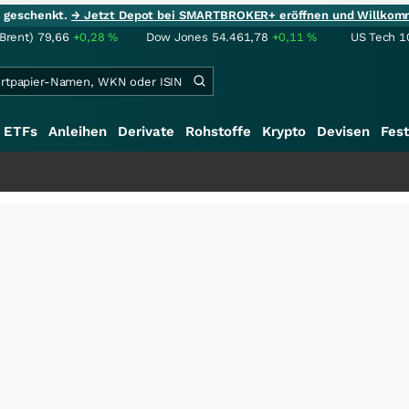
ie geschenkt.
→ Jetzt Depot bei SMARTBROKER+ eröffnen und Willkom
(Brent)
79,66
+0,28
%
Dow Jones
54.461,78
+0,11
%
US Tech 1
ETFs
Anleihen
Derivate
Rohstoffe
Krypto
Devisen
Fest