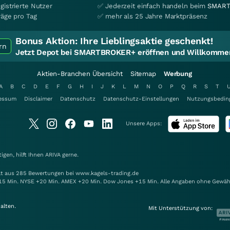
gistrierte Nutzer
✅ Jederzeit einfach handeln beim
SMART
räge pro Tag
✅ mehr als 25 Jahre Marktpräsenz
Bonus Aktion:
Ihre Lieblingsaktie geschenkt!
rn
Jetzt Depot bei SMARTBROKER+ eröffnen und Willkommen
Aktien-Branchen Übersicht
Sitemap
Werbung
A
B
C
D
E
F
G
H
I
J
K
L
M
N
O
P
Q
R
S
T
essum
Disclaimer
Datenschutz
Datenschutz-Einstellungen
Nutzungsbedin
Unsere Apps:
gen, hilft Ihnen
ARIVA
gerne.
elt aus 285 Bewertungen bei www.kagels-trading.de
15 Min. NYSE +20 Min. AMEX +20 Min. Dow Jones +15 Min. Alle Angaben ohne Gewäh
alten.
Mit Unterstützung von: