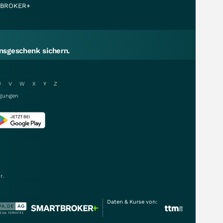
BROKER+
sgeschenk sichern.
U
V
W
X
Y
Z
gungen
r.
Daten & Kurse von: