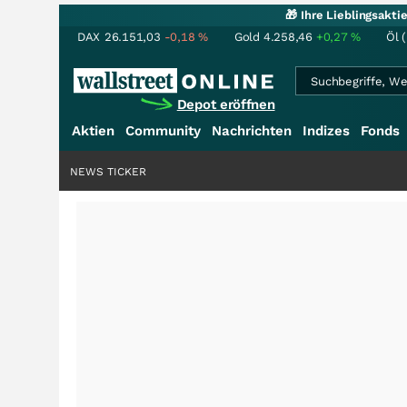
🎁 Ihre Lieblingsakt
DAX
26.151,03
-0,18
%
Gold
4.258,46
+0,27
%
Öl 
Depot eröffnen
Aktien
Community
Nachrichten
Indizes
Fonds
NEWS TICKER