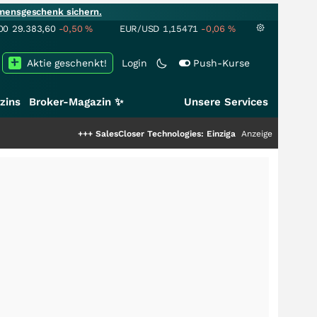
mensgeschenk sichern.
00
29.383,60
-0,50
%
EUR/USD
1,15471
-0,06
%
Aktie geschenkt!
Login
Push-Kurse
zins
Broker-Magazin ✨
Unsere Services
+++
SalesCloser Technologies: Einzigartige Leistung zieht die To
Anzeige