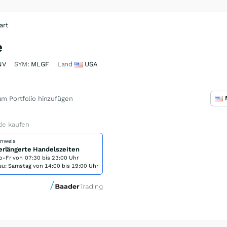
art
e
NV
SYM:
MLGF
Land
USA
m Portfolio hinzufügen
tie kaufen
inweis
erlängerte Handelszeiten
o-Fr von
07:30 bis 23:00 Uhr
eu: Samstag von 14:00 bis 19:00 Uhr