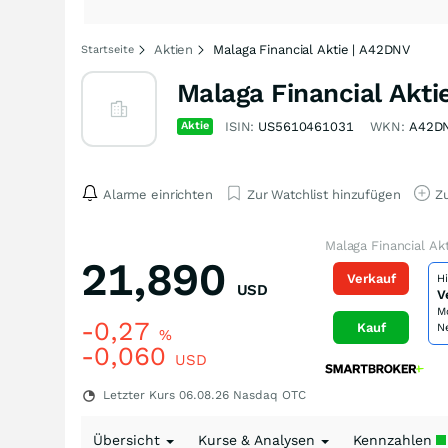
Aktien
Malaga Financial Aktie | A42DNV
Startseite
Malaga Financial Akti
Aktie
ISIN:
US5610461031
WKN:
A42D
Alarme einrichten
Zur Watchlist hinzufügen
Zu
Malaga Financial Ak
21,890
Verkauf
H
USD
V
M
-0,27
Kauf
N
%
-0,060
USD
Letzter Kurs
06.08.26
Nasdaq OTC
Übersicht
Kurse & Analysen
Kennzahlen