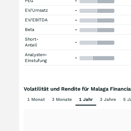
PEG
-
EV/Umsatz
-
EV/EBITDA
-
Beta
-
Short-
-
Anteil
Analysten-
-
Einstufung
Volatilität und Rendite für Malaga Financia
1 Monat
3 Monate
1 Jahr
3 Jahre
5 J