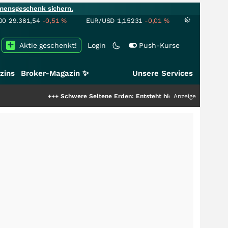
mensgeschenk sichern.
00
29.381,54
-0,51
%
EUR/USD
1,15231
-0,01
%
Aktie geschenkt!
Login
Push-Kurse
zins
Broker-Magazin ✨
Unsere Services
+++
Schwere Seltene Erden: Entsteht hier die nächste Milliardensto
Anzeige