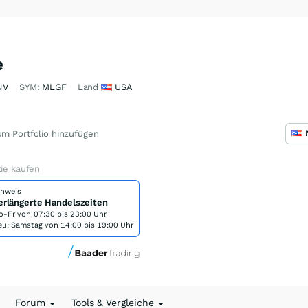
e
NV
SYM:
MLGF
Land
USA
m Portfolio hinzufügen
tie kaufen
inweis
erlängerte Handelszeiten
o-Fr von
07:30 bis 23:00 Uhr
eu: Samstag von 14:00 bis 19:00 Uhr
Forum
Tools & Vergleiche