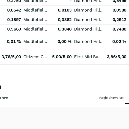
0,2750
Middlefield Banc
-
Diamond Hill Investment Group
0,5499
0,0542
Middlefield Banc
0,0103
Diamond Hill Investment Group
0,0980
0,1897
Middlefield Banc
0,0882
Diamond Hill Investment Group
0,2912
0,5660
Middlefield Banc
0,3840
Diamond Hill Investment Group
0,7480
0,01 %
Middlefield Banc
0,00 %
Diamond Hill Investment Group
0,02 %
3,76/5,00
Citizens Community Bancorp
5,00/5,00
First Mid Bancshares
3,86/5,00
l
ahre
Vergleichswerte: