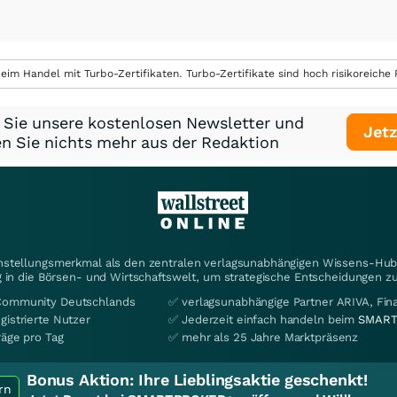
eim Handel mit Turbo-Zertifikaten. Turbo-Zertifikate sind hoch risikoreiche P
 Sie unsere kostenlosen Newsletter und
Jetz
n Sie nichts mehr aus der Redaktion
instellungsmerkmal als den zentralen verlagsunabhängigen Wissens-Hub 
 in die Börsen- und Wirtschaftswelt, um strategische Entscheidungen zu
Community Deutschlands
✅ verlagsunabhängige Partner ARIVA, Fi
gistrierte Nutzer
✅ Jederzeit einfach handeln beim
SMART
räge pro Tag
✅ mehr als 25 Jahre Marktpräsenz
Bonus Aktion:
Ihre Lieblingsaktie geschenkt!
rn