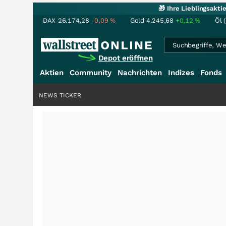
🎁 Ihre Lieblingsakt
DAX
26.174,28
-0,09
%
Gold
4.245,68
+0,12
%
Öl 
Depot eröffnen
Aktien
Community
Nachrichten
Indizes
Fonds
NEWS TICKER