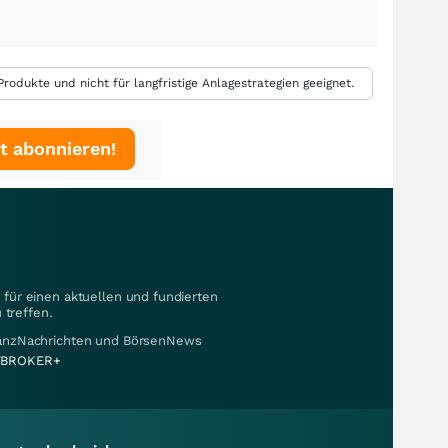
rodukte und nicht für langfristige Anlagestrategien geeignet.
t abonnieren!
für einen aktuellen und fundierten
 treffen.
nanzNachrichten und BörsenNews
BROKER+