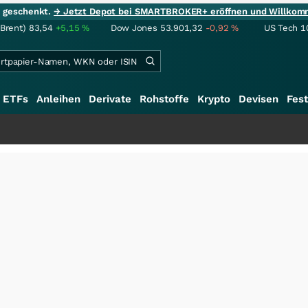
ie geschenkt.
→ Jetzt Depot bei SMARTBROKER+ eröffnen und Willkom
(Brent)
83,54
+5,15
%
Dow Jones
53.901,32
-0,92
%
US Tech 1
ETFs
Anleihen
Derivate
Rohstoffe
Krypto
Devisen
Fest