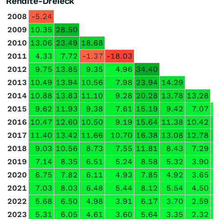
Rendite-Dreieck
2008
-5.24
2009
10.35
28.50
2010
13.06
23.49
18.68
2011
4.33
7.72
-1.37
-18.03
2012
9.75
13.85
9.35
4.96
34.40
2013
10.49
13.94
10.56
7.98
23.94
14.29
2014
10.88
13.83
11.10
9.28
20.28
13.78
13.28
2015
9.62
11.93
9.38
7.61
15.19
9.42
7.07
2016
10.47
12.60
10.50
9.19
15.64
11.38
10.42
2017
11.40
13.42
11.66
10.70
16.38
13.08
12.78
1
2018
9.03
10.56
8.73
7.55
11.81
8.43
7.29
2019
7.14
8.35
6.51
5.24
8.58
5.32
3.90
2020
6.75
7.82
6.11
4.93
7.85
4.92
3.65
2021
7.03
8.03
6.48
5.44
8.12
5.54
4.50
2022
5.68
6.50
4.98
3.91
6.17
3.70
2.59
2023
5.31
6.05
4.61
3.60
5.64
3.35
2.32