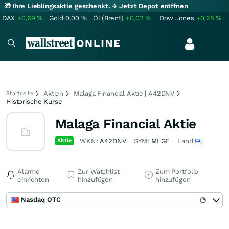
🎁 Ihre Lieblingsaktie geschenkt.
→ Jetzt Depot eröffnen
DAX
+0,69
%
Gold
0,00
%
Öl (Brent)
+0,02
%
Dow Jones
+0,25
%
Aktien
Malaga Financial Aktie | A42DNV
Startseite
Historische Kurse
Malaga Financial Aktie
Aktie
WKN:
A42DNV
SYM:
MLGF
Land
Alarme
Zur Watchlist
Zum Portfolio
einrichten
hinzufügen
hinzufügen
Nasdaq OTC