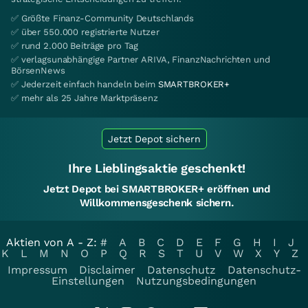
✅ Größte Finanz-Community Deutschlands
✅ über 550.000 registrierte Nutzer
✅ rund 2.000 Beiträge pro Tag
✅ verlagsunabhängige Partner ARIVA, FinanzNachrichten und
BörsenNews
✅ Jederzeit einfach handeln beim
SMARTBROKER+
✅ mehr als 25 Jahre Marktpräsenz
Jetzt Depot sichern
Ihre Lieblingsaktie geschenkt!
Jetzt Depot bei SMARTBROKER+ eröffnen und
Willkommensgeschenk sichern.
Aktien von A - Z:
#
A
B
C
D
E
F
G
H
I
J
K
L
M
N
O
P
Q
R
S
T
U
V
W
X
Y
Z
Impressum
Disclaimer
Datenschutz
Datenschutz-
Einstellungen
Nutzungsbedingungen