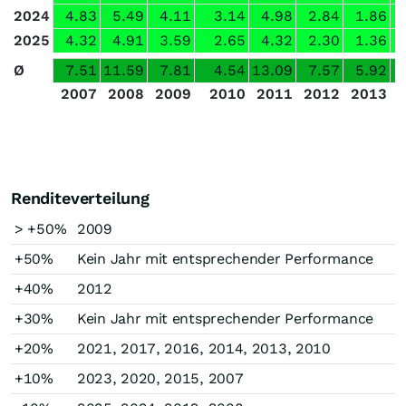
2024
4.83
5.49
4.11
3.14
4.98
2.84
1.86
2025
4.32
4.91
3.59
2.65
4.32
2.30
1.36
Ø
7.51
11.59
7.81
4.54
13.09
7.57
5.92
2007
2008
2009
2010
2011
2012
2013
Renditeverteilung
> +50%
2009
+50%
Kein Jahr mit entsprechender Performance
+40%
2012
+30%
Kein Jahr mit entsprechender Performance
+20%
2021, 2017, 2016, 2014, 2013, 2010
+10%
2023, 2020, 2015, 2007