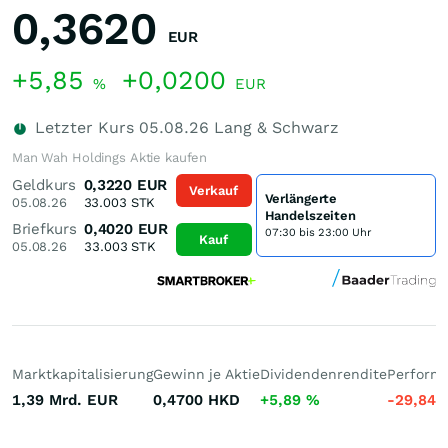
0,3620
EUR
+5,85
+0,0200
%
EUR
Letzter Kurs
05.08.26
Lang & Schwarz
Man Wah Holdings Aktie kaufen
Geldkurs
0,3220
EUR
Verkauf
Verlängerte
05.08.26
33.003
STK
Handelszeiten
Briefkurs
0,4020
EUR
07:30 bis 23:00 Uhr
Kauf
05.08.26
33.003
STK
Marktkapitalisierung
Gewinn je Aktie
Dividendenrendite
Performa
1,39 Mrd.
EUR
0,4700
HKD
+5,89
%
-29,84