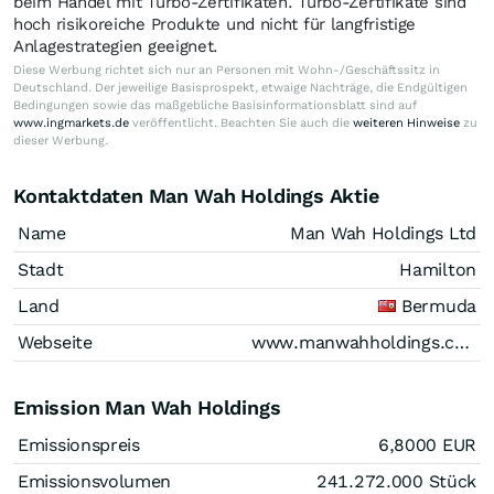
beim Handel mit Turbo-Zertifikaten. Turbo-Zertifikate sind
hoch risikoreiche Produkte und nicht für langfristige
Anlagestrategien geeignet.
Diese Werbung richtet sich nur an Personen mit Wohn-/Geschäftssitz in
Deutschland. Der jeweilige Basisprospekt, etwaige Nachträge, die Endgültigen
Bedingungen sowie das maßgebliche Basisinformationsblatt sind auf
www.ingmarkets.de
veröffentlicht. Beachten Sie auch die
weiteren Hinweise
zu
dieser Werbung.
Kontaktdaten Man Wah Holdings Aktie
Name
Man Wah Holdings Ltd
Stadt
Hamilton
Land
Bermuda
Webseite
www.manwahholdings.com
Emission Man Wah Holdings
Emissionspreis
6,8000
EUR
Emissionsvolumen
241.272.000
Stück