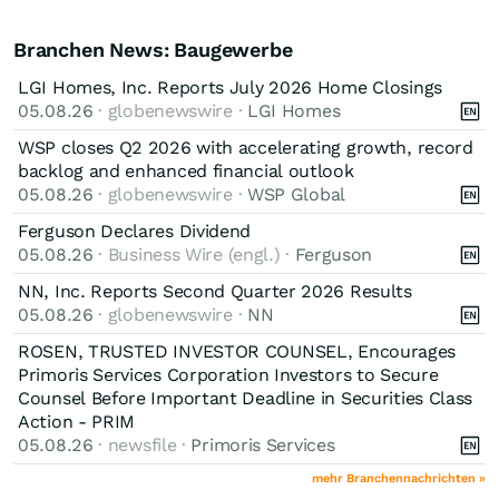
Branchen News: Baugewerbe
LGI Homes, Inc. Reports July 2026 Home Closings
05.08.26
· globenewswire ·
LGI Homes
WSP closes Q2 2026 with accelerating growth, record
backlog and enhanced financial outlook
05.08.26
· globenewswire ·
WSP Global
Ferguson Declares Dividend
05.08.26
· Business Wire (engl.) ·
Ferguson
NN, Inc. Reports Second Quarter 2026 Results
05.08.26
· globenewswire ·
NN
ROSEN, TRUSTED INVESTOR COUNSEL, Encourages
Primoris Services Corporation Investors to Secure
Counsel Before Important Deadline in Securities Class
Action - PRIM
05.08.26
· newsfile ·
Primoris Services
mehr Branchennachrichten »