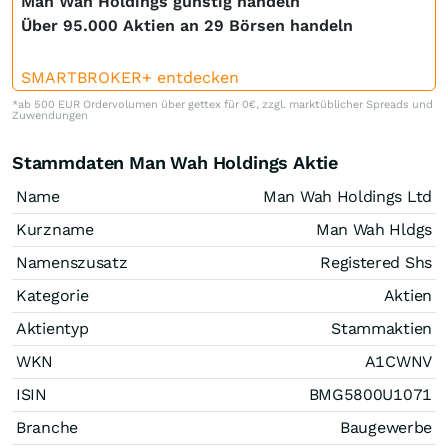
Man Wah Holdings günstig handeln
Über 95.000 Aktien an 29 Börsen handeln
SMARTBROKER+ entdecken
*ab 500 EUR Ordervolumen über gettex für 0€, zzgl. marktüblicher Spreads und
Zuwendungen
Stammdaten Man Wah Holdings Aktie
Name
Man Wah Holdings Ltd
Kurzname
Man Wah Hldgs
Namenszusatz
Registered Shs
Kategorie
Aktien
Aktientyp
Stammaktien
WKN
A1CWNV
ISIN
BMG5800U1071
Branche
Baugewerbe