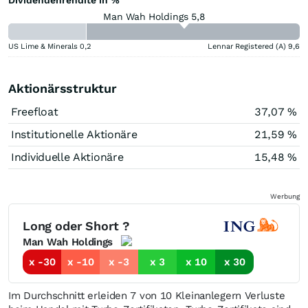
Man Wah Holdings 5,8
US Lime & Minerals
0,2
Lennar Registered (A)
9,6
Aktionärsstruktur
Freefloat
37,07 %
Institutionelle Aktionäre
21,59 %
Individuelle Aktionäre
15,48 %
Werbung
Long oder Short ?
Man Wah Holdings
x -30
x -10
x -3
x 3
x 10
x 30
Im Durchschnitt erleiden 7 von 10 Kleinanlegern Verluste