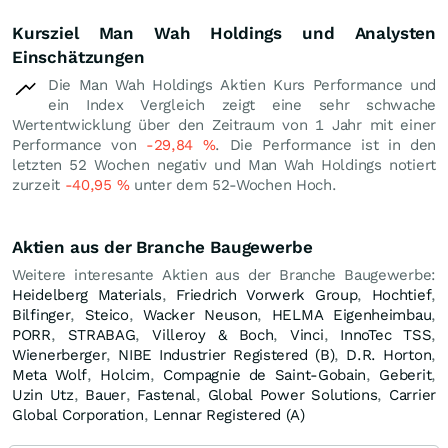
Kursziel Man Wah Holdings und Analysten
Einschätzungen
Die Man Wah Holdings Aktien Kurs Performance und
ein Index Vergleich zeigt eine sehr schwache
Wertentwicklung über den Zeitraum von 1 Jahr mit einer
Performance von
-29,84
%
. Die Performance ist in den
letzten 52 Wochen negativ und Man Wah Holdings notiert
zurzeit
-40,95
%
unter dem 52-Wochen Hoch.
Aktien aus der Branche Baugewerbe
Weitere interesante Aktien aus der Branche Baugewerbe:
Heidelberg Materials
,
Friedrich Vorwerk Group
,
Hochtief
,
Bilfinger
,
Steico
,
Wacker Neuson
,
HELMA Eigenheimbau
,
PORR
,
STRABAG
,
Villeroy & Boch
,
Vinci
,
InnoTec TSS
,
Wienerberger
,
NIBE Industrier Registered (B)
,
D.R. Horton
,
Meta Wolf
,
Holcim
,
Compagnie de Saint-Gobain
,
Geberit
,
Uzin Utz
,
Bauer
,
Fastenal
,
Global Power Solutions
,
Carrier
Global Corporation
,
Lennar Registered (A)