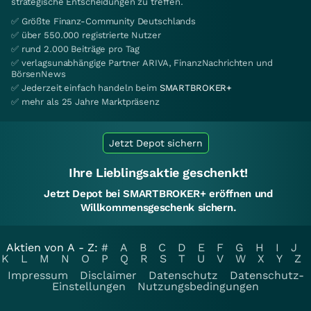
strategische Entscheidungen zu treffen.
✅ Größte Finanz-Community Deutschlands
✅ über 550.000 registrierte Nutzer
✅ rund 2.000 Beiträge pro Tag
✅ verlagsunabhängige Partner ARIVA, FinanzNachrichten und
BörsenNews
✅ Jederzeit einfach handeln beim
SMARTBROKER+
✅ mehr als 25 Jahre Marktpräsenz
Jetzt Depot sichern
Ihre Lieblingsaktie geschenkt!
Jetzt Depot bei SMARTBROKER+ eröffnen und
Willkommensgeschenk sichern.
Aktien von A - Z:
#
A
B
C
D
E
F
G
H
I
J
K
L
M
N
O
P
Q
R
S
T
U
V
W
X
Y
Z
Impressum
Disclaimer
Datenschutz
Datenschutz-
Einstellungen
Nutzungsbedingungen