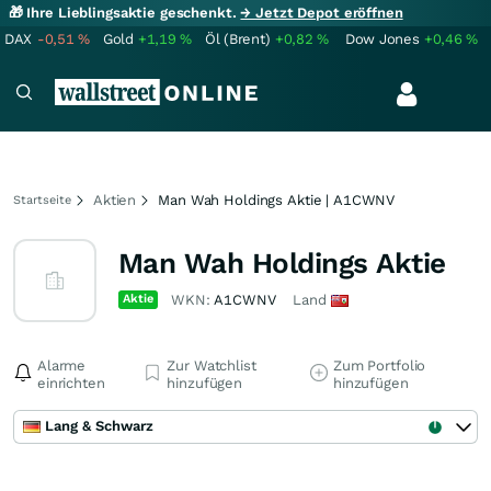
🎁 Ihre Lieblingsaktie geschenkt.
→ Jetzt Depot eröffnen
DAX
-0,51
%
Gold
+1,19
%
Öl (Brent)
+0,82
%
Dow Jones
+0,46
%
Aktien
Man Wah Holdings Aktie | A1CWNV
Startseite
Man Wah Holdings Aktie
Aktie
WKN:
A1CWNV
Land
Alarme
Zur Watchlist
Zum Portfolio
einrichten
hinzufügen
hinzufügen
Lang & Schwarz