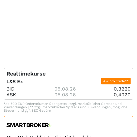
Realtimekurse
L&S Ex
4 € pro Trade**
BID
05.08.26
0,3220
ASK
05.08.26
0,4020
*ab 500 EUR Ordervolumen über gettex, zzgl. marktüblicher Spreads und
Zuwendungen | ** zzgl. marktüblicher Spreads und Zuwendungen, mögliche
Steuern und ggf. SEC Gebühr