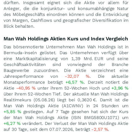
dürften. Insgesamt eignet sich die Aktie vor allem für
Anleger, die die konjunktur- und konsumabhängige Natur
des Möbelgeschäfts einordnen können und die Entwicklung
von Margen, Cashflows und geografischer Diversifikation im
Blick behalten.
Man Wah Holdings Aktien Kurs und Index Vergleich
Das börsennotierte Unternehmen Man Wah Holdings ist in
Bermuda-Inseln gelistet. Das Unternehmen verfügt über
eine Marktkapitalisierung von 1,39 Mrd.
EUR
und seine
Geschäftsaktivitäten sind vorwiegend der Branche
Baugewerbe zuzuordnen. Die Aktie verzeichnet eine
Jahresperformance von
-32,07
%
. Die aktuelle
Monatsperformance beträgt
+6,57
%
. Derzeit notiert die
Aktie
-40,95
%
unter ihrem 52-Wochen Hoch und
+3,96
%
über ihrem 52-Wochen Tief. Der aktuelle Man Wah Holdings
Realtimekurs (
05.08.26
) liegt bei 0,3620
€
. Damit ist die
Man Wah Holdings Aktie (A1CWNV) in 24 Stunden um
+5,85
%
gestiegen. Auf 7 Tage gesehen hat sich der Kurs
der Man Wah Holdings Aktie (ISIN BMG5800U1071) um
+6,27
%
verändert. Der Verlust der Man Wah Holdings Aktie
auf 30 Tage, seit dem 07.07.2026, beträgt
-2,57
%
.