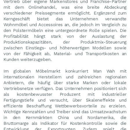
Vertrieb über eigene Markenstores und Franchise-Partner
mit dem Onlinehandel, was eine breite Abdeckung
verschiedener Preissegmente ermöglicht. Ergänzend zum
Kerngeschäft bietet das Unternehmen verwandte
Wohnmöbel und Accessoires an, die jedoch im Vergleich zu
den Polstermöbeln eine untergeordnete Rolle spielen. Die
Profitabilität hängt stark von der Auslastung der
Produktionskapazitäten, der Produktmix-Steuerung
zwischen Einstiegs- und höherwertigen Modellen sowie
von der Fähigkeit ab, Material- und Transportkosten an
Kunden weiterzugeben.
Im globalen Möbelmarkt konkurriert Man Wah mit
internationalen Herstellern und zahlreichen regionalen
Anbietern, die häufig über starke Marken oder lokale
Vertriebsnetze verfügen. Das Unternehmen positioniert sich
als kostenbewusster Produzent mit industrieller
Fertigungstiefe und versucht, über Skaleneffekte und
effiziente Beschaffung Wettbewerbsvorteile zu erzielen.
Wichtige Kennzahlen und Treiber sind das Umsatzwachstum
in den Kernmärkten China und Nordamerika, die
Bruttomarge als Indikator für Kostenkontrolle sowie die
Entwicklung der Exportquoten. Zudem spielt die