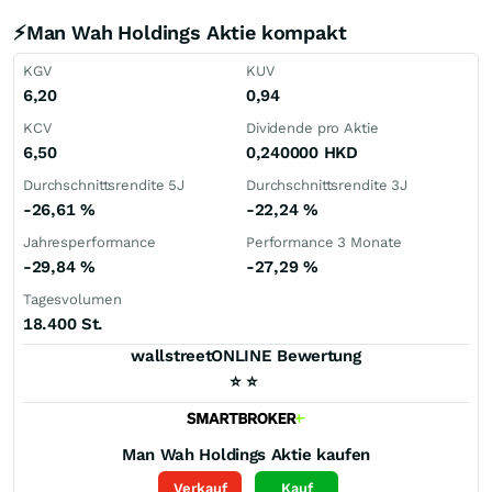
⚡Man Wah Holdings Aktie kompakt
KGV
KUV
6,20
0,94
KCV
Dividende pro Aktie
6,50
0,240000
HKD
Durchschnittsrendite 5J
Durchschnittsrendite 3J
-26,61
%
-22,24
%
Jahresperformance
Performance 3 Monate
-29,84
%
-27,29
%
Tagesvolumen
18.400 St.
wallstreetONLINE Bewertung
⭐
⭐
Man Wah Holdings
Aktie kaufen
Verkauf
Kauf