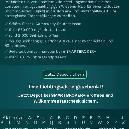
Profitieren Sie von unserem Alleinstellungsmerkmal als den
zentralen verlagsunabhängigen Wissens-Hub für einen aktuellen
und fundierten Zugang in die Börsen- und Wirtschaftswelt, um
strategische Entscheidungen zu treffen.
✅ Größte Finanz-Community Deutschlands
✅ über 550.000 registrierte Nutzer
✅ rund 2.000 Beiträge pro Tag
✅ verlagsunabhängige Partner ARIVA, FinanzNachrichten und
BörsenNews
✅ Jederzeit einfach handeln beim
SMARTBROKER+
✅ mehr als 25 Jahre Marktpräsenz
Jetzt Depot sichern
Ihre Lieblingsaktie geschenkt!
Jetzt Depot bei SMARTBROKER+ eröffnen und
Willkommensgeschenk sichern.
Aktien von A - Z:
#
A
B
C
D
E
F
G
H
I
J
K
L
M
N
O
P
Q
R
S
T
U
V
W
X
Y
Z