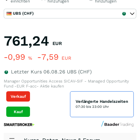
einrichten
hinzufügen
hinzufügen
UBS (CHF)
761,24
EUR
-0,99
-7,59
%
EUR
Letzter Kurs
06.08.26
UBS (CHF)
Manager Opportunities Access SICAV-SIF - Managed Opportunity
Fund -EUR F-acc- Aktie kaufen
Verkauf
Verlängerte Handelszeiten
07:30 bis 23:00 Uhr
Kauf