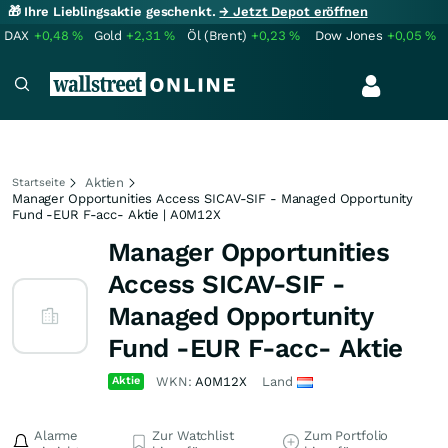
🎁 Ihre Lieblingsaktie geschenkt.
→ Jetzt Depot eröffnen
DAX
+0,48
%
Gold
+2,31
%
Öl (Brent)
+0,23
%
Dow Jones
+0,05
%
Aktien
Startseite
Manager Opportunities Access SICAV-SIF - Managed Opportunity
Fund -EUR F-acc- Aktie | A0M12X
Manager Opportunities
Access SICAV-SIF -
Managed Opportunity
Fund -EUR F-acc- Aktie
Aktie
WKN:
A0M12X
Land
Alarme
Zur Watchlist
Zum Portfolio