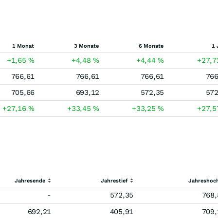
1 Monat
3 Monate
6 Monate
1 
+1,65
%
+4,48
%
+4,44
%
+27,
766,61
766,61
766,61
766
705,66
693,12
572,35
572
+27,16
%
+33,45
%
+33,25
%
+27,
Jahresende
Jahrestief
Jahreshoc
-
572,35
768,
692,21
405,91
709,