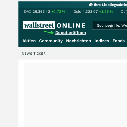
🎁 Ihre Lieblingsakt
DAX
26.363,42
+0,72
%
Gold
4.323,07
+1,95
%
Öl 
Depot eröffnen
Aktien
Community
Nachrichten
Indizes
Fonds
NEWS TICKER