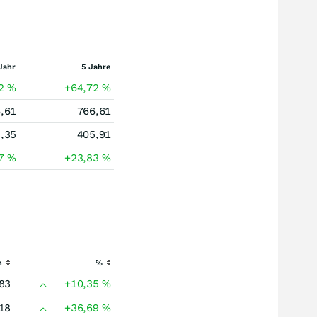
Jahr
5 Jahre
72
%
+64,72
%
,61
766,61
,35
405,91
57
%
+23,83
%
h
%
83
+10,35
%
18
+36,69
%