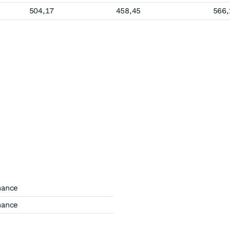
504,17
458,45
566,
mance
mance