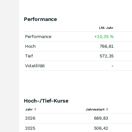
Performance
Lfd. Jahr
Performance
+10,35
%
Hoch
766,61
Tief
572,35
Volatilität
-
Hoch-/Tief-Kurse
Jahr
Jahresstart
2026
689,83
2025
506,42