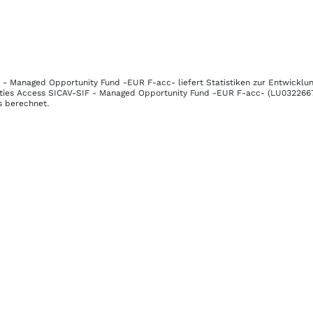
F - Managed Opportunity Fund -EUR F-acc-
liefert Statistiken zur Entwickl
ties Access SICAV-SIF - Managed Opportunity Fund -EUR F-acc-
(LU032266
s berechnet.