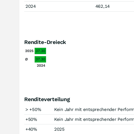
2024
462,14
Rendite-Dreieck
2025
37.30
Ø
37.30
2024
Renditeverteilung
> +50%
Kein Jahr mit entsprechender Perfor
+50%
Kein Jahr mit entsprechender Perfor
+40%
2025