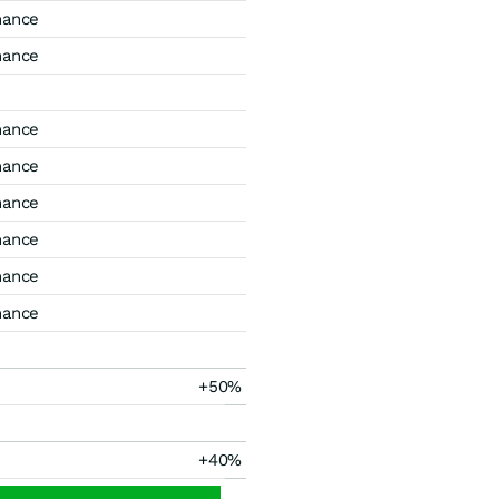
mance
mance
mance
mance
mance
mance
mance
mance
+50%
+40%