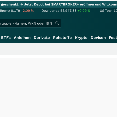
ie geschenkt.
→ Jetzt Depot bei SMARTBROKER+ eröffnen und Willkom
(Brent)
81,79
-2,09
%
Dow Jones
53.947,88
+0,09
%
US Tech 1
ETFs
Anleihen
Derivate
Rohstoffe
Krypto
Devisen
Fest