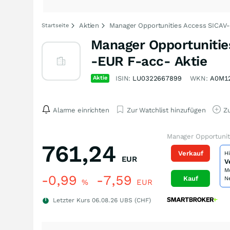
Aktien
Manager Opportunities Access SICAV-
Startseite
Manager Opportunitie
-EUR F-acc- Aktie
Aktie
ISIN:
LU0322667899
WKN:
A0M1
Alarme einrichten
Zur Watchlist hinzufügen
Zu
Manager Opportunit
761,24
Verkauf
H
EUR
V
M
-0,99
-7,59
Kauf
N
%
EUR
Letzter Kurs
06.08.26
UBS (CHF)