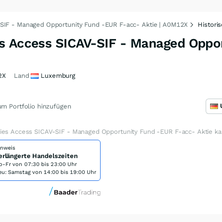
SIF - Managed Opportunity Fund -EUR F-acc- Aktie | A0M12X
Histori
s Access SICAV-SIF - Managed Oppo
2X
Land
Luxemburg
m Portfolio hinzufügen
ies Access SICAV-SIF - Managed Opportunity Fund -EUR F-acc- Aktie k
inweis
erlängerte Handelszeiten
o-Fr von
07:30 bis 23:00 Uhr
eu: Samstag von 14:00 bis 19:00 Uhr