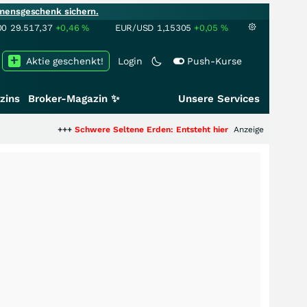
mensgeschenk sichern.
00
29.517,37
+0,46
%
EUR/USD
1,15305
+0,05
%
Aktie geschenkt!
Login
Push-Kurse
zins
Broker-Magazin ✨
Unsere Services
+++
Schwere Seltene Erden: Entsteht hier die nächste Milliardenstory?
Anzeige
+