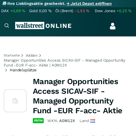
🎁 Ihre Lieblingsaktie geschenkt.
→ Jetzt Depot eröffnen
DAX
+0,69
%
Gold
0,00
%
Öl (Brent)
-1,53
%
Dow Jones
+0,25
%
Aktien
Startseite
Manager Opportunities Access SICAV-SIF - Managed Opportunity
Fund -EUR F-acc- Aktie | A0M12X
Handelsplätze
Manager Opportunities
Access SICAV-SIF -
Managed Opportunity
Fund -EUR F-acc- Aktie
Aktie
WKN:
A0M12X
Land