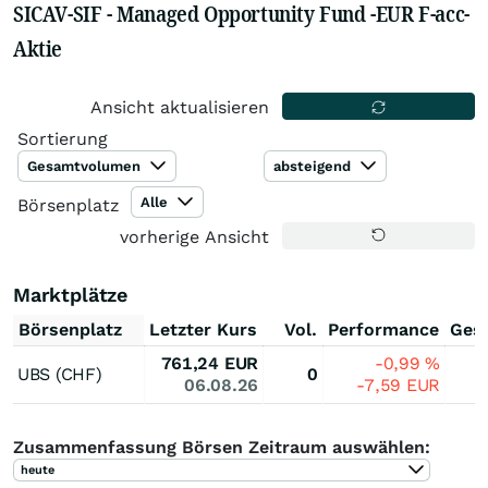
SICAV-SIF - Managed Opportunity Fund -EUR F-acc-
Aktie
Ansicht aktualisieren
Sortierung
Gesamtvolumen
absteigend
Alle
Börsenplatz
vorherige Ansicht
Marktplätze
Börsenplatz
Letzter Kurs
Vol.
Performance
Ges
761,24
EUR
-0,99
%
UBS (CHF)
0
06.08.26
-7,59
EUR
Zusammenfassung Börsen Zeitraum auswählen:
heute