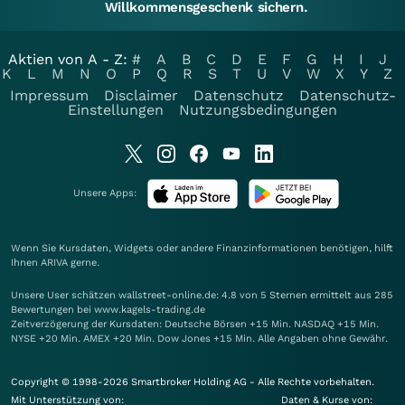
Willkommensgeschenk sichern.
Aktien von A - Z:
#
A
B
C
D
E
F
G
H
I
J
K
L
M
N
O
P
Q
R
S
T
U
V
W
X
Y
Z
Impressum
Disclaimer
Datenschutz
Datenschutz-
Einstellungen
Nutzungsbedingungen
Unsere Apps:
Wenn Sie Kursdaten, Widgets oder andere Finanzinformationen benötigen, hilft
Ihnen
ARIVA
gerne.
Unsere User schätzen wallstreet-online.de: 4.8 von 5 Sternen ermittelt aus 285
Bewertungen bei www.kagels-trading.de
Zeitverzögerung der Kursdaten: Deutsche Börsen +15 Min. NASDAQ +15 Min.
NYSE +20 Min. AMEX +20 Min. Dow Jones +15 Min. Alle Angaben ohne Gewähr.
Copyright © 1998-2026 Smartbroker Holding AG - Alle Rechte vorbehalten.
Mit Unterstützung von:
Daten & Kurse von: