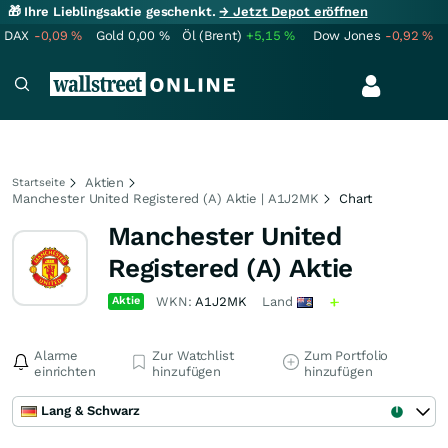
🎁 Ihre Lieblingsaktie geschenkt.
→ Jetzt Depot eröffnen
DAX
-0,09
%
Gold
0,00
%
Öl (Brent)
+5,15
%
Dow Jones
-0,92
%
Aktien
Startseite
Manchester United Registered (A) Aktie | A1J2MK
Chart
Manchester United
Registered (A) Aktie
Aktie
WKN:
A1J2MK
Land
Alarme
Zur Watchlist
Zum Portfolio
einrichten
hinzufügen
hinzufügen
Lang & Schwarz