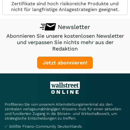
Zertifikate sind hoch risikoreiche Produkte und
nicht für langfristige Anlagestrategien geeignet.
Newsletter
Abonnieren Sie unsere kostenlosen Newsletter
und verpassen Sie nichts mehr aus der
Redaktion
Jetzt abonnieren!
Profitieren Sie von unserem Alleinstellungsmerkmal als den
zentralen verlagsunabhängigen Wissens-Hub für einen aktuellen
und fundierten Zugang in die Börsen- und Wirtschaftswelt, um
strategische Entscheidungen zu treffen.
✅ Größte Finanz-Community Deutschlands