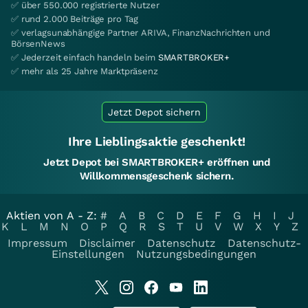
✅ über 550.000 registrierte Nutzer
✅ rund 2.000 Beiträge pro Tag
✅ verlagsunabhängige Partner ARIVA, FinanzNachrichten und
BörsenNews
✅ Jederzeit einfach handeln beim
SMARTBROKER+
✅ mehr als 25 Jahre Marktpräsenz
Jetzt Depot sichern
Ihre Lieblingsaktie geschenkt!
Jetzt Depot bei SMARTBROKER+ eröffnen und
Willkommensgeschenk sichern.
Aktien von A - Z:
#
A
B
C
D
E
F
G
H
I
J
K
L
M
N
O
P
Q
R
S
T
U
V
W
X
Y
Z
Impressum
Disclaimer
Datenschutz
Datenschutz-
Einstellungen
Nutzungsbedingungen