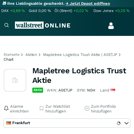
🎁 Ihre Lieblingsaktie geschenkt.
→ Jetzt Depot eröffnen
DAX
+0,69
%
Gold
0,00
%
Öl (Brent)
+0,02
%
Dow Jones
+0,25
%
Aktien
Mapletree Logistics Trust Aktie | A0ETJP
Startseite
Chart
Mapletree Logistics Trust
Aktie
Aktie
WKN:
A0ETJP
SYM:
N0H
Land
Alarme
Zur Watchlist
Zum Portfolio
einrichten
hinzufügen
hinzufügen
Frankfurt