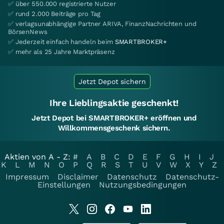
✅ über 550.000 registrierte Nutzer
✅ rund 2.000 Beiträge pro Tag
✅ verlagsunabhängige Partner ARIVA, FinanzNachrichten und
BörsenNews
✅ Jederzeit einfach handeln beim
SMARTBROKER+
✅ mehr als 25 Jahre Marktpräsenz
Jetzt Depot sichern
Ihre Lieblingsaktie geschenkt!
Jetzt Depot bei SMARTBROKER+ eröffnen und
Willkommensgeschenk sichern.
Aktien von A - Z:
#
A
B
C
D
E
F
G
H
I
J
K
L
M
N
O
P
Q
R
S
T
U
V
W
X
Y
Z
Impressum
Disclaimer
Datenschutz
Datenschutz-
Einstellungen
Nutzungsbedingungen