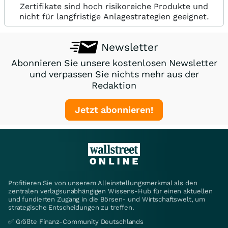
Zertifikate sind hoch risikoreiche Produkte und
nicht für langfristige Anlagestrategien geeignet.
Newsletter
Abonnieren Sie unsere kostenlosen Newsletter
und verpassen Sie nichts mehr aus der
Redaktion
Jetzt abonnieren!
Profitieren Sie von unserem Alleinstellungsmerkmal als den
zentralen verlagsunabhängigen Wissens-Hub für einen aktuellen
und fundierten Zugang in die Börsen- und Wirtschaftswelt, um
strategische Entscheidungen zu treffen.
✅ Größte Finanz-Community Deutschlands