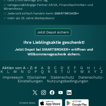
✅ rund 2.000 Beiträge pro Tag
✅ verlagsunabhängige Partner ARIVA, FinanzNachrichten und
BörsenNews
✅ Jederzeit einfach handeln beim
SMARTBROKER+
✅ mehr als 25 Jahre Marktpräsenz
Jetzt Depot sichern
Ihre Lieblingsaktie geschenkt!
Jetzt Depot bei SMARTBROKER+ eröffnen und
Willkommensgeschenk sichern.
Aktien von A - Z:
#
A
B
C
D
E
F
G
H
I
J
K
L
M
N
O
P
Q
R
S
T
U
V
W
X
Y
Z
Impressum
Disclaimer
Datenschutz
Datenschutz-
Einstellungen
Nutzungsbedingungen
Unsere Apps: