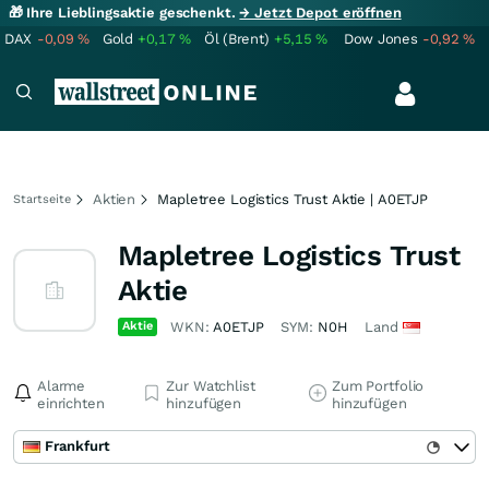
🎁 Ihre Lieblingsaktie geschenkt.
→ Jetzt Depot eröffnen
DAX
-0,09
%
Gold
+0,17
%
Öl (Brent)
+5,15
%
Dow Jones
-0,92
%
Aktien
Mapletree Logistics Trust Aktie | A0ETJP
Startseite
Mapletree Logistics Trust
Aktie
Aktie
WKN:
A0ETJP
SYM:
N0H
Land
Alarme
Zur Watchlist
Zum Portfolio
einrichten
hinzufügen
hinzufügen
Frankfurt