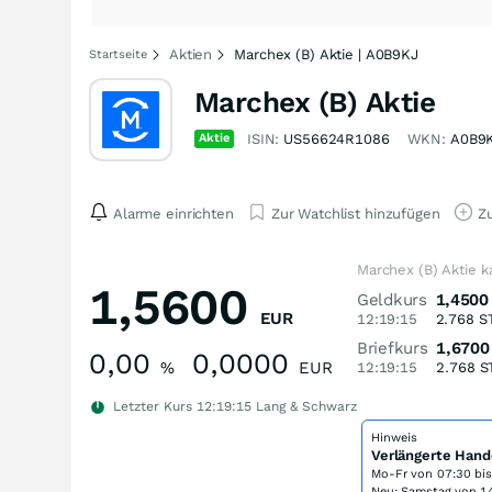
Aktien
Marchex (B) Aktie | A0B9KJ
Startseite
Marchex (B) Aktie
Aktie
ISIN:
US56624R1086
WKN:
A0B9
Alarme einrichten
Zur Watchlist hinzufügen
Zu
Marchex (B) Aktie k
1,5600
Geldkurs
1,4500
EUR
12:19:15
2.768
S
Briefkurs
1,6700
0,00
0,0000
%
EUR
12:19:15
2.768
S
Letzter Kurs
12:19:15
Lang & Schwarz
Hinweis
Verlängerte Hand
Mo-Fr von
07:30 bi
Neu: Samstag von 14