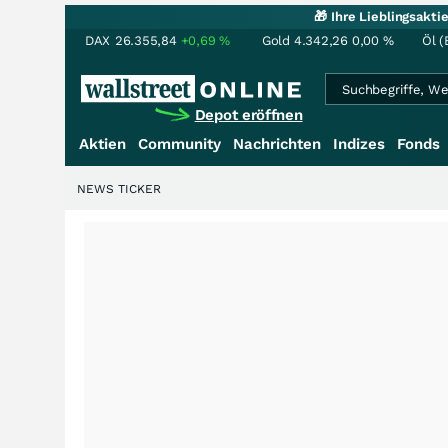
🎁 Ihre Lieblingsakt
DAX
26.355,84
+0,69
%
Gold
4.342,26
0,00
%
Öl (
Depot eröffnen
Aktien
Community
Nachrichten
Indizes
Fonds
NEWS TICKER