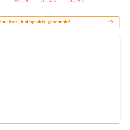
%
-13,33
%
-10,34
%
-40,23
%
! Ihre Lieblingsaktie geschenkt!