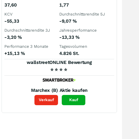
37,60
1,77
KCV
Durchschnittsrendite 5J
-55,33
-9,07
%
Durchschnittsrendite 3J
Jahresperformance
-3,20
%
-13,33
%
Performance 3 Monate
Tagesvolumen
+15,13
%
4.826 St.
wallstreetONLINE Bewertung
⭐
⭐
⭐
⭐
Marchex (B)
Aktie kaufen
Verkauf
Kauf