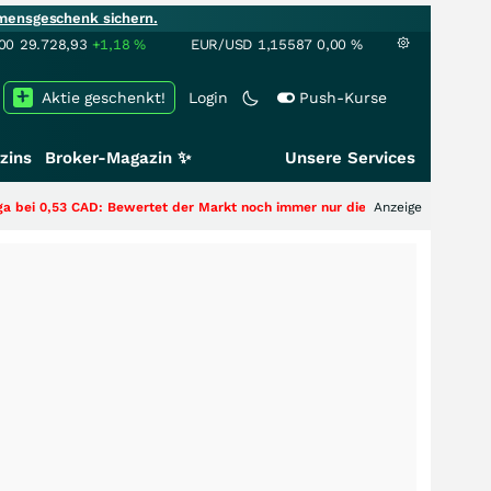
mensgeschenk sichern.
00
29.728,93
+1,18
%
EUR/USD
1,15587
0,00
%
Aktie geschenkt!
Login
Push-Kurse
zins
Broker-Magazin ✨
Unsere Services
CAD: Bewertet der Markt noch immer nur die Hälfte der Story?
Anzeige
+++