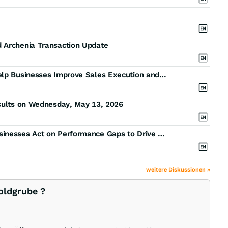
d Archenia Transaction Update
Marchex Introduces Agent Behavior Solutions to Help Businesses Improve Sales Execution and Customer Experience
esults on Wednesday, May 13, 2026
Marchex Engage Now Broadly Available to Help Businesses Act on Performance Gaps to Drive Revenue Growth
weitere Diskussionen »
Goldgrube ?