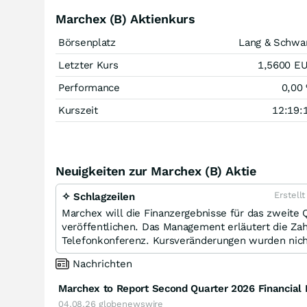
Marchex (B) Aktienkurs
Börsenplatz
Lang & Schwa
Letzter Kurs
1,5600
E
Performance
0,00
Kurszeit
12:19:
Neuigkeiten zur Marchex (B) Aktie
Erstell
✧ Schlagzeilen
Marchex will die Finanzergebnisse für das zweite
veröffentlichen. Das Management erläutert die Zah
Telefonkonferenz. Kursveränderungen wurden nich
Nachrichten
Marchex to Report Second Quarter 2026 Financial
04.08.26
globenewswire