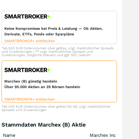
Keine Kompromisse bei Preis & Leistung — Ob Aktien,
Derivate, ETFs, Fonds oder Sparpläne
SMARTBROKER+ entdecken
*ab 500 EUR Ordervolumen über gettex, zzgl. marktüblicher Spreads
und Zuwendungen | ** zzgl. marktüblicher Spreads und
Zuwendungen, mögliche Steuern und ggf. SEC Gebühr
Marchex (B) günstig handeln
Über 95.000 Aktien an 29 Börsen handeln
SMARTBROKER+ entdecken
*ab 500 EUR Ordervolumen über gettex für 0€, zzgl. marktüblicher
Spreads und Zuwendungen
Stammdaten Marchex (B) Aktie
Name
Marchex Inc