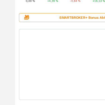
0,00
%
+4,35
%
-0,64
%
+15,13
🎁
SMARTBROKER+ Bonus Aktion