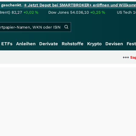
ie geschenkt.
→ Jetzt Depot bei SMARTBROKER+ eröffnen und Willkom
Brent)
82,27
+0,02
%
Dow Jones
54.036,10
+0,25
%
US Tech 1
ETFs
Anleihen
Derivate
Rohstoffe
Krypto
Devisen
Fest
+++
Saga bei 0,53 