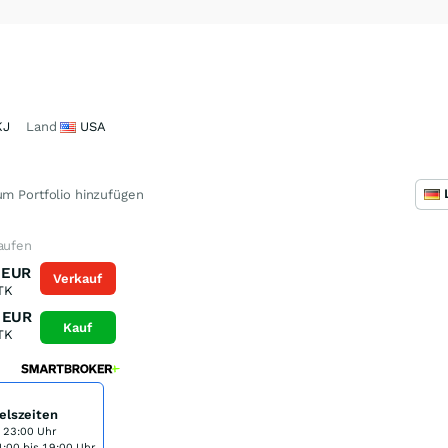
KJ
Land
USA
m Portfolio hinzufügen
aufen
EUR
Verkauf
TK
EUR
Kauf
TK
elszeiten
s 23:00 Uhr
:00 bis 19:00 Uhr