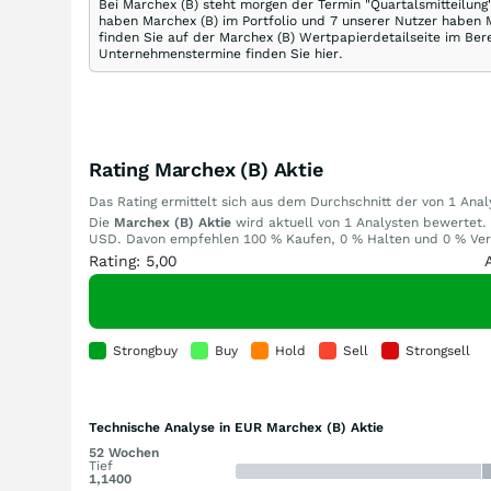
Bei Marchex (B) steht morgen der Termin "Quartalsmitteilung"
haben Marchex (B) im Portfolio und 7 unserer Nutzer haben 
finden Sie auf der Marchex (B) Wertpapierdetailseite im Bere
Unternehmenstermine finden Sie hier.
Rating Marchex (B) Aktie
Das Rating ermittelt sich aus dem Durchschnitt der von 1 An
Die
Marchex (B) Aktie
wird aktuell von 1 Analysten bewertet. D
USD. Davon empfehlen 100 % Kaufen, 0 % Halten und 0 % Verka
Rating: 5,00
Strongbuy
Buy
Hold
Sell
Strongsell
Technische Analyse in EUR Marchex (B) Aktie
52 Wochen
Tief
1,1400