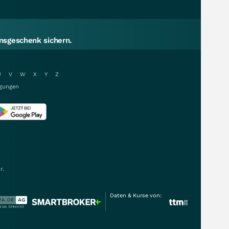
sgeschenk sichern.
U
V
W
X
Y
Z
gungen
r.
Daten & Kurse von: