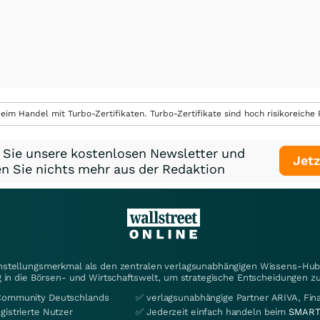
eim Handel mit Turbo-Zertifikaten. Turbo-Zertifikate sind hoch risikoreiche P
 Sie unsere kostenlosen Newsletter und
Jetz
n Sie nichts mehr aus der Redaktion
instellungsmerkmal als den zentralen verlagsunabhängigen Wissens-Hub 
 in die Börsen- und Wirtschaftswelt, um strategische Entscheidungen zu
Community Deutschlands
✅ verlagsunabhängige Partner ARIVA, Fi
gistrierte Nutzer
✅ Jederzeit einfach handeln beim
SMART