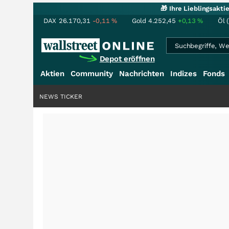
🎁 Ihre Lieblingsakt
DAX
26.170,31
-0,11
%
Gold
4.252,45
+0,13
%
Öl 
Depot eröffnen
Aktien
Community
Nachrichten
Indizes
Fonds
NEWS TICKER