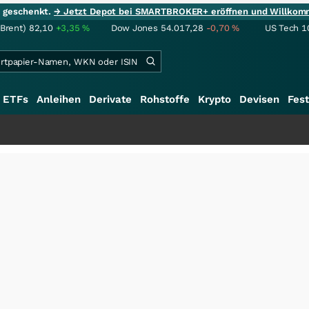
ie geschenkt.
→ Jetzt Depot bei SMARTBROKER+ eröffnen und Willkom
(Brent)
82,10
+3,35
%
Dow Jones
54.017,28
-0,70
%
US Tech 1
ETFs
Anleihen
Derivate
Rohstoffe
Krypto
Devisen
Fest