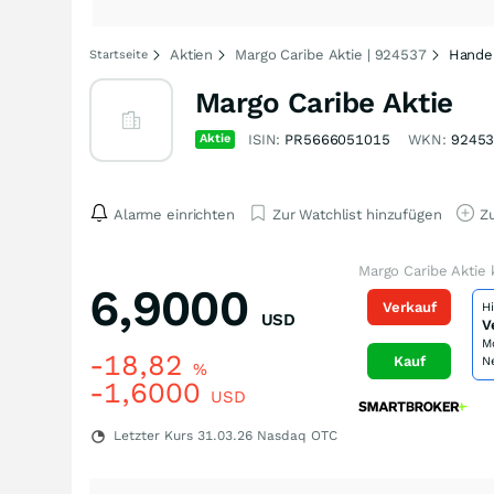
Aktien
Margo Caribe Aktie | 924537
Handel
Startseite
Margo Caribe Aktie
Aktie
ISIN:
PR5666051015
WKN:
9245
Alarme einrichten
Zur Watchlist hinzufügen
Zu
Margo Caribe Aktie 
6,9000
Verkauf
H
USD
V
M
-18,82
Kauf
N
%
-1,6000
USD
Letzter Kurs
31.03.26
Nasdaq OTC