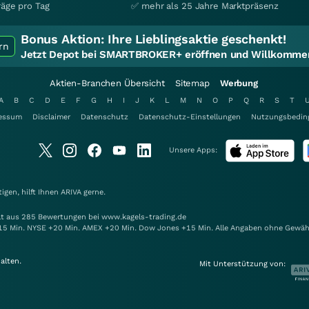
räge pro Tag
✅ mehr als 25 Jahre Marktpräsenz
Bonus Aktion:
Ihre Lieblingsaktie geschenkt!
rn
Jetzt Depot bei SMARTBROKER+ eröffnen und Willkommen
Aktien-Branchen Übersicht
Sitemap
Werbung
A
B
C
D
E
F
G
H
I
J
K
L
M
N
O
P
Q
R
S
T
essum
Disclaimer
Datenschutz
Datenschutz-Einstellungen
Nutzungsbedin
Unsere Apps:
gen, hilft Ihnen
ARIVA
gerne.
elt aus 285 Bewertungen bei www.kagels-trading.de
15 Min. NYSE +20 Min. AMEX +20 Min. Dow Jones +15 Min. Alle Angaben ohne Gewäh
alten.
Mit Unterstützung von: