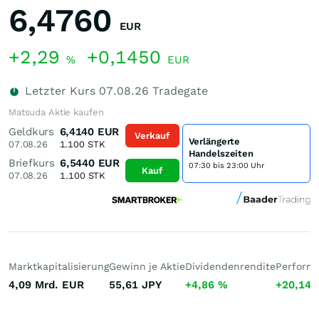
6,4760
EUR
+2,29
+0,1450
%
EUR
Letzter Kurs
07.08.26
Tradegate
Matsuda Aktie kaufen
Geldkurs
6,4140
EUR
Verkauf
Verlängerte
07.08.26
1.100
STK
Handelszeiten
Briefkurs
6,5440
EUR
07:30 bis 23:00 Uhr
Kauf
07.08.26
1.100
STK
Marktkapitalisierung
Gewinn je Aktie
Dividendenrendite
Performa
4,09 Mrd.
EUR
55,61
JPY
+4,86
%
+20,14