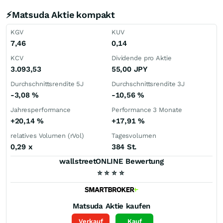
⚡Matsuda Aktie kompakt
KGV
KUV
7,46
0,14
KCV
Dividende pro Aktie
3.093,53
55,00
JPY
Durchschnittsrendite 5J
Durchschnittsrendite 3J
-3,08
%
-10,56
%
Jahresperformance
Performance 3 Monate
+20,14
%
+17,91
%
relatives Volumen (rVol)
Tagesvolumen
0,29
x
384 St.
wallstreetONLINE Bewertung
⭐
⭐
⭐
⭐
Matsuda
Aktie kaufen
Verkauf
Kauf