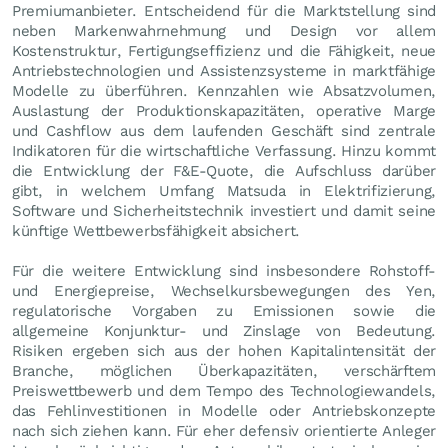
Premiumanbieter. Entscheidend für die Marktstellung sind
neben Markenwahrnehmung und Design vor allem
Kostenstruktur, Fertigungseffizienz und die Fähigkeit, neue
Antriebstechnologien und Assistenzsysteme in marktfähige
Modelle zu überführen. Kennzahlen wie Absatzvolumen,
Auslastung der Produktionskapazitäten, operative Marge
und Cashflow aus dem laufenden Geschäft sind zentrale
Indikatoren für die wirtschaftliche Verfassung. Hinzu kommt
die Entwicklung der F&E-Quote, die Aufschluss darüber
gibt, in welchem Umfang Matsuda in Elektrifizierung,
Software und Sicherheitstechnik investiert und damit seine
künftige Wettbewerbsfähigkeit absichert.
Für die weitere Entwicklung sind insbesondere Rohstoff-
und Energiepreise, Wechselkursbewegungen des Yen,
regulatorische Vorgaben zu Emissionen sowie die
allgemeine Konjunktur- und Zinslage von Bedeutung.
Risiken ergeben sich aus der hohen Kapitalintensität der
Branche, möglichen Überkapazitäten, verschärftem
Preiswettbewerb und dem Tempo des Technologiewandels,
das Fehlinvestitionen in Modelle oder Antriebskonzepte
nach sich ziehen kann. Für eher defensiv orientierte Anleger