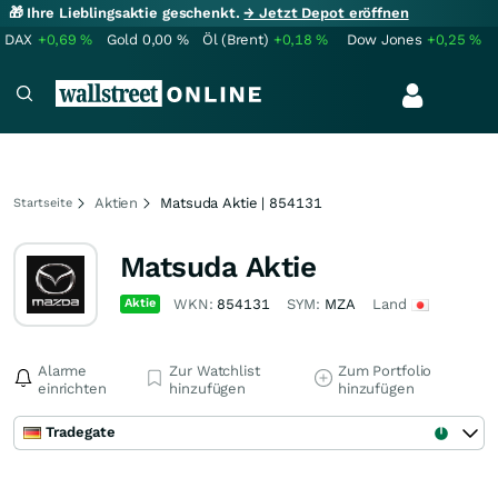
🎁 Ihre Lieblingsaktie geschenkt.
→ Jetzt Depot eröffnen
DAX
+0,69
%
Gold
0,00
%
Öl (Brent)
+0,18
%
Dow Jones
+0,25
%
Aktien
Matsuda Aktie | 854131
Startseite
Matsuda Aktie
Aktie
WKN:
854131
SYM:
MZA
Land
Alarme
Zur Watchlist
Zum Portfolio
einrichten
hinzufügen
hinzufügen
Tradegate