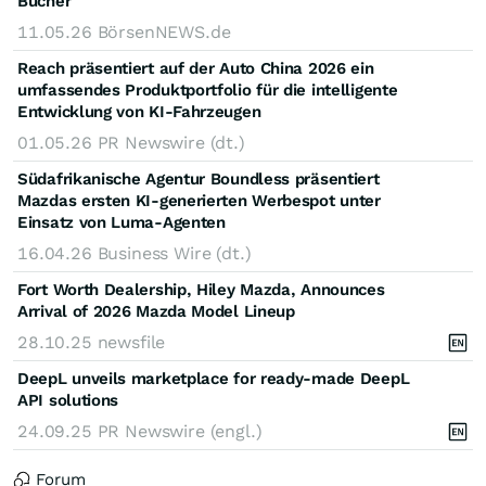
Bücher
11.05.26
BörsenNEWS.de
Reach präsentiert auf der Auto China 2026 ein
umfassendes Produktportfolio für die intelligente
Entwicklung von KI-Fahrzeugen
01.05.26
PR Newswire (dt.)
Südafrikanische Agentur Boundless präsentiert
Mazdas ersten KI-generierten Werbespot unter
Einsatz von Luma-Agenten
16.04.26
Business Wire (dt.)
Fort Worth Dealership, Hiley Mazda, Announces
Arrival of 2026 Mazda Model Lineup
28.10.25
newsfile
DeepL unveils marketplace for ready-made DeepL
API solutions
24.09.25
PR Newswire (engl.)
Forum