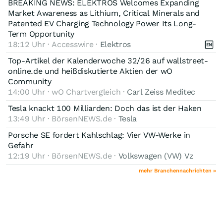
BREAKING NEWS: ELEKTROS Welcomes Expanding
Market Awareness as Lithium, Critical Minerals and
Patented EV Charging Technology Power Its Long-
Term Opportunity
18:12 Uhr · Accesswire ·
Elektros
Top-Artikel der Kalenderwoche 32/26 auf wallstreet-
online.de und heißdiskutierte Aktien der wO
Community
14:00 Uhr · wO Chartvergleich ·
Carl Zeiss Meditec
Tesla knackt 100 Milliarden: Doch das ist der Haken
13:49 Uhr · BörsenNEWS.de ·
Tesla
Porsche SE fordert Kahlschlag: Vier VW-Werke in
Gefahr
12:19 Uhr · BörsenNEWS.de ·
Volkswagen (VW) Vz
mehr Branchennachrichten »