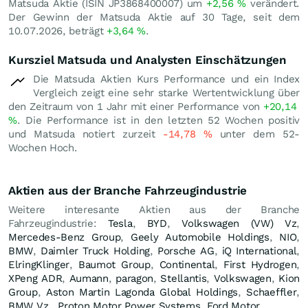
Matsuda Aktie (ISIN JP3868400007) um
+2,56
%
verändert.
Der Gewinn der Matsuda Aktie auf 30 Tage, seit dem
10.07.2026, beträgt
+3,64
%
.
Kursziel Matsuda und Analysten Einschätzungen
Die Matsuda Aktien Kurs Performance und ein Index
Vergleich zeigt eine sehr starke Wertentwicklung über
den Zeitraum von 1 Jahr mit einer Performance von
+20,14
%
. Die Performance ist in den letzten 52 Wochen positiv
und Matsuda notiert zurzeit
-14,78
%
unter dem 52-
Wochen Hoch.
Aktien aus der Branche Fahrzeugindustrie
Weitere interesante Aktien aus der Branche
Fahrzeugindustrie:
Tesla
,
BYD
,
Volkswagen (VW) Vz
,
Mercedes-Benz Group
,
Geely Automobile Holdings
,
NIO
,
BMW
,
Daimler Truck Holding
,
Porsche AG
,
iQ International
,
ElringKlinger
,
Baumot Group
,
Continental
,
First Hydrogen
,
XPeng ADR
,
Aumann
,
paragon
,
Stellantis
,
Volkswagen
,
Kion
Group
,
Aston Martin Lagonda Global Holdings
,
Schaeffler
,
BMW Vz.
,
Proton Motor Power Systems
,
Ford Motor