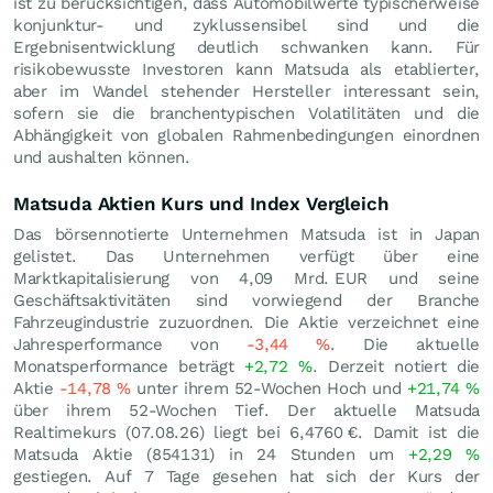
ist zu berücksichtigen, dass Automobilwerte typischerweise
konjunktur- und zyklussensibel sind und die
Ergebnisentwicklung deutlich schwanken kann. Für
risikobewusste Investoren kann Matsuda als etablierter,
aber im Wandel stehender Hersteller interessant sein,
sofern sie die branchentypischen Volatilitäten und die
Abhängigkeit von globalen Rahmenbedingungen einordnen
und aushalten können.
Matsuda Aktien Kurs und Index Vergleich
Das börsennotierte Unternehmen Matsuda ist in Japan
gelistet. Das Unternehmen verfügt über eine
Marktkapitalisierung von 4,09 Mrd.
EUR
und seine
Geschäftsaktivitäten sind vorwiegend der Branche
Fahrzeugindustrie zuzuordnen. Die Aktie verzeichnet eine
Jahresperformance von
-3,44
%
. Die aktuelle
Monatsperformance beträgt
+2,72
%
. Derzeit notiert die
Aktie
-14,78
%
unter ihrem 52-Wochen Hoch und
+21,74
%
über ihrem 52-Wochen Tief. Der aktuelle Matsuda
Realtimekurs (
07.08.26
) liegt bei 6,4760
€
. Damit ist die
Matsuda Aktie (854131) in 24 Stunden um
+2,29
%
gestiegen. Auf 7 Tage gesehen hat sich der Kurs der