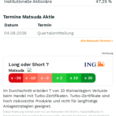
Institutionelle Aktionäre
47,25 %
Termine Matsuda Aktie
Datum
Termin
04.08.2026
Quartalsmitteilung
alle Matsuda Termine »
Werbung
Long oder Short ?
Matsuda
x -30
x -10
x -3
x 3
x 10
x 30
Im Durchschnitt erleiden 7 von 10 Kleinanlegern Verluste
beim Handel mit Turbo-Zertifikaten. Turbo-Zertifikate sind
hoch risikoreiche Produkte und nicht für langfristige
Anlagestrategien geeignet.
Diese Werbung richtet sich nur an Personen mit Wohn-/Geschäftssitz in
Deutschland. Der jeweilige Basisprospekt, etwaige Nachträge, die Endgültigen