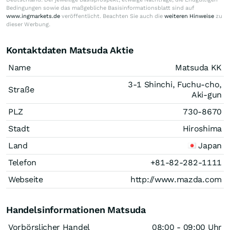
Bedingungen sowie das maßgebliche Basisinformationsblatt sind auf
www.ingmarkets.de
veröffentlicht. Beachten Sie auch die
weiteren Hinweise
zu
dieser Werbung.
Kontaktdaten Matsuda Aktie
Name
Matsuda KK
3-1 Shinchi, Fuchu-cho,
Straße
Aki-gun
PLZ
730-8670
Stadt
Hiroshima
Land
Japan
Telefon
+81-82-282-1111
Webseite
http://www.mazda.com
Handelsinformationen Matsuda
Vorbörslicher Handel
08:00 - 09:00 Uhr