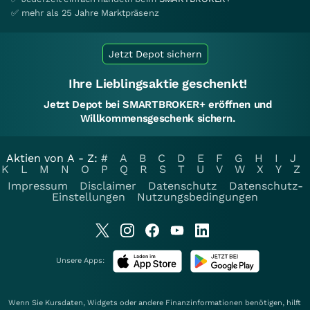
✅ mehr als 25 Jahre Marktpräsenz
Jetzt Depot sichern
Ihre Lieblingsaktie geschenkt!
Jetzt Depot bei SMARTBROKER+ eröffnen und
Willkommensgeschenk sichern.
Aktien von A - Z:
#
A
B
C
D
E
F
G
H
I
J
K
L
M
N
O
P
Q
R
S
T
U
V
W
X
Y
Z
Impressum
Disclaimer
Datenschutz
Datenschutz-
Einstellungen
Nutzungsbedingungen
Unsere Apps:
Wenn Sie Kursdaten, Widgets oder andere Finanzinformationen benötigen, hilft