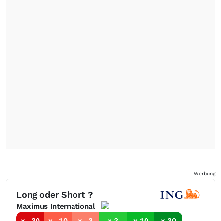
Werbung
Long oder Short ?
Maximus International
x -30
x -10
x -3
x 3
x 10
x 30