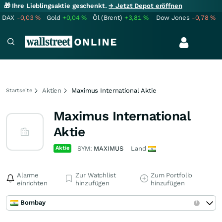
🎁 Ihre Lieblingsaktie geschenkt.
→ Jetzt Depot eröffnen
DAX
-0,03
%
Gold
+0,04
%
Öl (Brent)
+3,81
%
Dow Jones
-0,78
%
Aktien
Maximus International Aktie
Startseite
Maximus International
Aktie
Aktie
SYM:
MAXIMUS
Land
Alarme
Zur Watchlist
Zum Portfolio
einrichten
hinzufügen
hinzufügen
Bombay