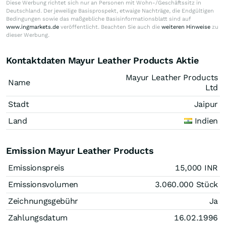
Diese Werbung richtet sich nur an Personen mit Wohn-/Geschäftssitz in
Deutschland. Der jeweilige Basisprospekt, etwaige Nachträge, die Endgültigen
Bedingungen sowie das maßgebliche Basisinformationsblatt sind auf
www.ingmarkets.de
veröffentlicht. Beachten Sie auch die
weiteren Hinweise
zu
dieser Werbung.
Kontaktdaten Mayur Leather Products Aktie
Mayur Leather Products
Name
Ltd
Stadt
Jaipur
Land
Indien
Emission Mayur Leather Products
Emissionspreis
15,000
INR
Emissionsvolumen
3.060.000
Stück
Zeichnungsgebühr
Ja
Zahlungsdatum
16.02.1996