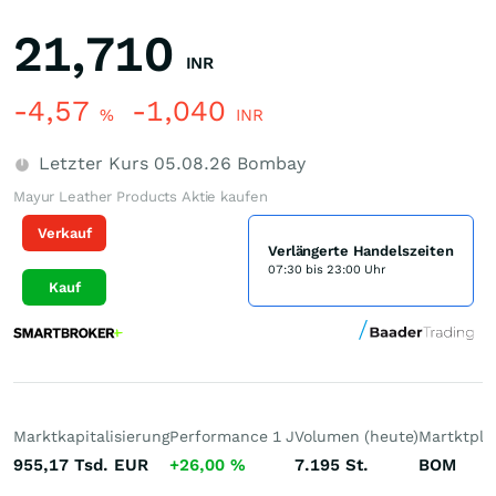
21,710
INR
-4,57
-1,040
%
INR
Letzter Kurs
05.08.26
Bombay
Mayur Leather Products Aktie kaufen
Verkauf
Verlängerte Handelszeiten
07:30 bis 23:00 Uhr
Kauf
Marktkapitalisierung
Performance 1 J
Volumen (heute)
Martktpla
955,17 Tsd.
EUR
+26,00
%
7.195
St.
BOM