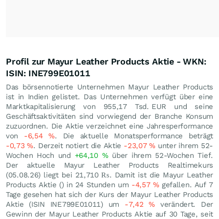
Profil zur Mayur Leather Products Aktie - WKN:
ISIN: INE799E01011
Das börsennotierte Unternehmen Mayur Leather Products
ist in Indien gelistet. Das Unternehmen verfügt über eine
Marktkapitalisierung von 955,17 Tsd.
EUR
und seine
Geschäftsaktivitäten sind vorwiegend der Branche Konsum
zuzuordnen. Die Aktie verzeichnet eine Jahresperformance
von
-6,54
%
. Die aktuelle Monatsperformance beträgt
-0,73
%
. Derzeit notiert die Aktie
-23,07
%
unter ihrem 52-
Wochen Hoch und
+64,10
%
über ihrem 52-Wochen Tief.
Der aktuelle Mayur Leather Products Realtimekurs
(
05.08.26
) liegt bei 21,710
₨
. Damit ist die Mayur Leather
Products Aktie () in 24 Stunden um
-4,57
%
gefallen. Auf 7
Tage gesehen hat sich der Kurs der Mayur Leather Products
Aktie (ISIN INE799E01011) um
-7,42
%
verändert. Der
Gewinn der Mayur Leather Products Aktie auf 30 Tage, seit