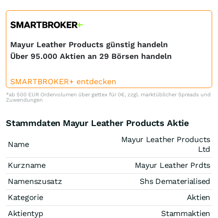
Mayur Leather Products günstig handeln
Über 95.000 Aktien an 29 Börsen handeln
SMARTBROKER+ entdecken
*ab 500 EUR Ordervolumen über gettex für 0€, zzgl. marktüblicher Spreads und
Zuwendungen
Stammdaten Mayur Leather Products Aktie
Mayur Leather Products
Name
Ltd
Kurzname
Mayur Leather Prdts
Namenszusatz
Shs Dematerialised
Kategorie
Aktien
Aktientyp
Stammaktien