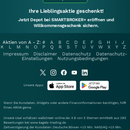
Ihre Lieblingsaktie geschenkt!
Jetzt Depot bei SMARTBROKER+ eröffnen und
Willkommensgeschenk sichern.
Aktien von A - Z:
#
A
B
C
D
E
F
G
H
I
J
K
L
M
N
O
P
Q
R
S
T
U
V
W
X
Y
Z
Impressum
Disclaimer
Datenschutz
Datenschutz-
Einstellungen
Nutzungsbedingungen
Unsere Apps:
Wenn Sie Kursdaten, Widgets oder andere Finanzinformationen benötigen, hilft
Ihnen
ARIVA
gerne.
Unsere User schätzen wallstreet-online.de: 4.8 von 5 Sternen ermittelt aus 285
Bewertungen bei www.kagels-trading.de
Zeitverzögerung der Kursdaten: Deutsche Börsen +15 Min. NASDAQ +15 Min.