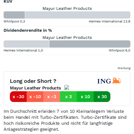
KUV
Mayur Leather Products
Whirlpool
0,3
Hermes International
13,9
Dividendenrendite in %
Mayur Leather Products
Hermes International
1,0
Whirlpool
6,0
Werbung
Long oder Short ?
Mayur Leather Products
x -30
x -10
x -3
x 3
x 10
x 30
Im Durchschnitt erleiden 7 von 10 Kleinanlegern Verluste
beim Handel mit Turbo-Zertifikaten. Turbo-Zertifikate sind
hoch risikoreiche Produkte und nicht für langfristige
Anlagestrategien geeignet.