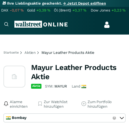
🎁 Ihre Lieblingsaktie geschenkt.
→ Jetzt Depot eröffnen
DAX
-0,07
%
Gold
+0,39
%
Öl (Brent)
+0,37
%
Dow Jones
+0,23
%
Aktien
Mayur Leather Products Aktie
Startseite
Mayur Leather Products
Aktie
Aktie
SYM:
MAYUR
Land
Alarme
Zur Watchlist
Zum Portfolio
einrichten
hinzufügen
hinzufügen
Bombay