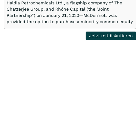
Haldia Petrochemicals Ltd., a flagship company of The
Chatterjee Group, and Rhône Capital (the "Joint
Partnership") on January 21, 2020—McDermott was
provided the option to purchase a minority common equity
ownership interest in the entity purchasing Lummus.
McDermott recently exercised its option. "This agreement
Jetzt mitdiskutieren
not only reinforces our already-robust and active
relationship, but also reflects our support of—and belief in
—Lummus' long-term strategic plan," said David Dickson,
President and CEO of McDermott. "Together, we will
continue to combine …