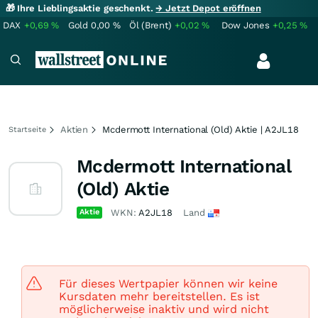
🎁 Ihre Lieblingsaktie geschenkt.
→ Jetzt Depot eröffnen
DAX
+0,69
%
Gold
0,00
%
Öl (Brent)
+0,02
%
Dow Jones
+0,25
%
Aktien
Mcdermott International (Old) Aktie | A2JL18
Startseite
Mcdermott International
(Old) Aktie
Aktie
WKN:
A2JL18
Land
Für dieses Wertpapier können wir keine
Kursdaten mehr bereitstellen. Es ist
möglicherweise inaktiv und wird nicht