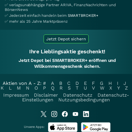
✅ verlagsunabhängige Partner ARIVA, FinanzNachrichten und
BörsenNews
✅ Jederzeit einfach handeln beim
SMARTBROKER+
✅ mehr als 25 Jahre Marktpräsenz
Jetzt Depot sichern
Ihre Lieblingsaktie geschenkt!
Jetzt Depot bei SMARTBROKER+ eröffnen und
Willkommensgeschenk sichern.
Aktien von A - Z:
#
A
B
C
D
E
F
G
H
I
J
K
L
M
N
O
P
Q
R
S
T
U
V
W
X
Y
Z
Impressum
Disclaimer
Datenschutz
Datenschutz-
Einstellungen
Nutzungsbedingungen
Unsere Apps: