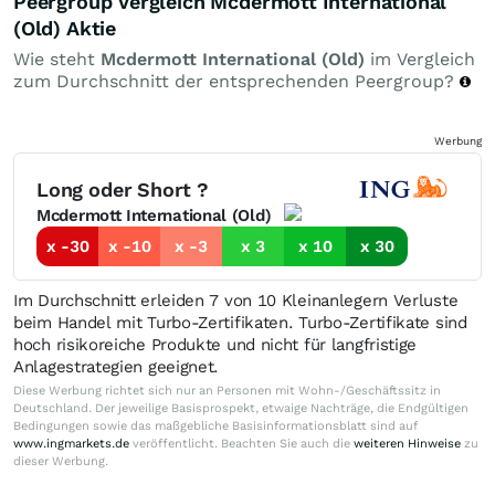
Peergroup Vergleich Mcdermott International
(Old) Aktie
Wie steht
Mcdermott International (Old)
im Vergleich
zum Durchschnitt der entsprechenden Peergroup?
Werbung
Long oder Short ?
Mcdermott International (Old)
x -30
x -10
x -3
x 3
x 10
x 30
Im Durchschnitt erleiden 7 von 10 Kleinanlegern Verluste
beim Handel mit Turbo-Zertifikaten. Turbo-Zertifikate sind
hoch risikoreiche Produkte und nicht für langfristige
Anlagestrategien geeignet.
Diese Werbung richtet sich nur an Personen mit Wohn-/Geschäftssitz in
Deutschland. Der jeweilige Basisprospekt, etwaige Nachträge, die Endgültigen
Bedingungen sowie das maßgebliche Basisinformationsblatt sind auf
www.ingmarkets.de
veröffentlicht. Beachten Sie auch die
weiteren Hinweise
zu
dieser Werbung.