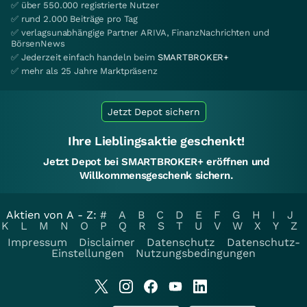
✅ über 550.000 registrierte Nutzer
✅ rund 2.000 Beiträge pro Tag
✅ verlagsunabhängige Partner ARIVA, FinanzNachrichten und
BörsenNews
✅ Jederzeit einfach handeln beim
SMARTBROKER+
✅ mehr als 25 Jahre Marktpräsenz
Jetzt Depot sichern
Ihre Lieblingsaktie geschenkt!
Jetzt Depot bei SMARTBROKER+ eröffnen und
Willkommensgeschenk sichern.
Aktien von A - Z:
#
A
B
C
D
E
F
G
H
I
J
K
L
M
N
O
P
Q
R
S
T
U
V
W
X
Y
Z
Impressum
Disclaimer
Datenschutz
Datenschutz-
Einstellungen
Nutzungsbedingungen