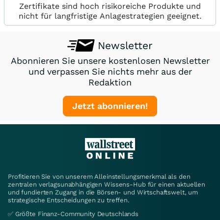
Zertifikate sind hoch risikoreiche Produkte und
nicht für langfristige Anlagestrategien geeignet.
Newsletter
Abonnieren Sie unsere kostenlosen Newsletter
und verpassen Sie nichts mehr aus der
Redaktion
Jetzt abonnieren!
Profitieren Sie von unserem Alleinstellungsmerkmal als den
zentralen verlagsunabhängigen Wissens-Hub für einen aktuellen
und fundierten Zugang in die Börsen- und Wirtschaftswelt, um
strategische Entscheidungen zu treffen.
✅ Größte Finanz-Community Deutschlands