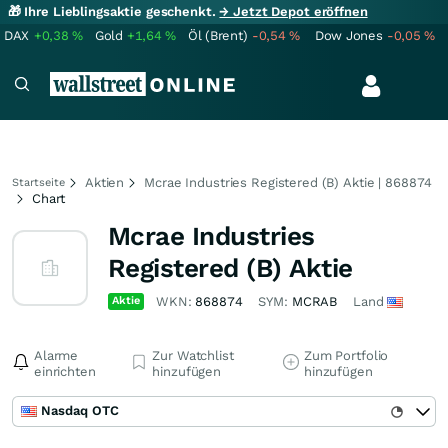
🎁 Ihre Lieblingsaktie geschenkt.
→ Jetzt Depot eröffnen
DAX
+0,38
%
Gold
+1,64
%
Öl (Brent)
-0,54
%
Dow Jones
-0,05
%
Aktien
Mcrae Industries Registered (B) Aktie | 868874
Startseite
Chart
Mcrae Industries
Registered (B) Aktie
Aktie
WKN:
868874
SYM:
MCRAB
Land
Alarme
Zur Watchlist
Zum Portfolio
einrichten
hinzufügen
hinzufügen
Nasdaq OTC