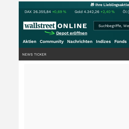
🎁 Ihre Lieblingsakt
DAX
26.355,84
+0,69
%
Gold
4.342,26
+2,40
%
Öl 
Depot eröffnen
Aktien
Community
Nachrichten
Indizes
Fonds
NEWS TICKER