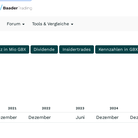
Forum
Tools & Vergleiche
nz in Mio GBX
Dividende
Insidertrades
Kennzahlen in GBX
2021
2022
2023
2024
ezember
Dezember
Juni
Dezember
De