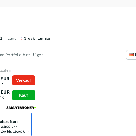
31
Land
Großbritannien
m Portfolio hinzufügen
kaufen
EUR
Verkauf
TK
EUR
Kauf
TK
elszeiten
s 23:00 Uhr
:00 bis 19:00 Uhr