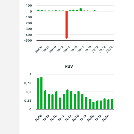
100
0
-100
-200
-300
-400
-500
2006
2026
2024
2022
2020
2018
2016
2014
2012
2010
2008
KUV
1
0,75
0,5
0,25
0
2018
2016
2014
2012
2010
2024
2008
2022
2006
2020