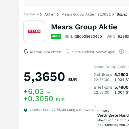
Aktien
Mears Group Aktie | 913631
Bilanz
Startseite
Mears Group Aktie
Aktie
ISIN:
GB0005630420
WKN:
9136
Alarme einrichten
Zur Watchlist hinzufügen
Zu
Mears Group Aktie 
5,3650
Geldkurs
5,2500
EUR
22:58:30
1.004
S
Briefkurs
5,4800
+6,03
%
22:58:30
1.004
S
+0,3050
EUR
Letzter Kurs
22:58:30
Lang & Schwarz
Hinweis
Verlängerte Hand
Mo-Fr von
07:30 bi
Neu: Samstag von 14