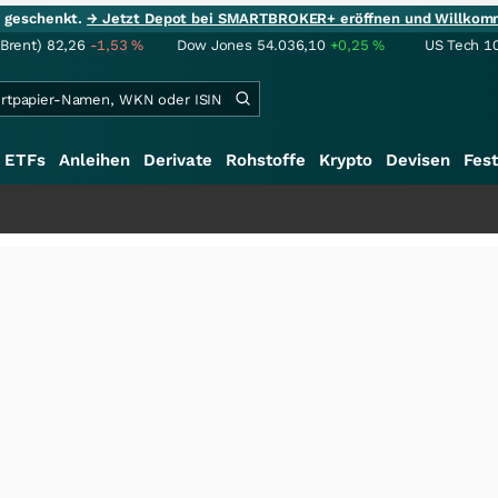
ie geschenkt.
→ Jetzt Depot bei SMARTBROKER+ eröffnen und Willkom
(Brent)
82,26
-1,53
%
Dow Jones
54.036,10
+0,25
%
US Tech 1
ETFs
Anleihen
Derivate
Rohstoffe
Krypto
Devisen
Fest