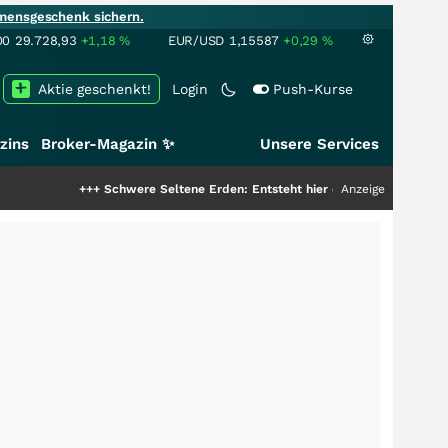
mensgeschenk sichern.
00
29.728,93
+1,18
%
EUR/USD
1,15587
+0,29
%
Aktie geschenkt!
Login
Push-Kurse
zins
Broker-Magazin ✨
Unsere Services
+++
Schwere Seltene Erden: Entsteht hier die nächste Milliardenstory?
Anzeige
++