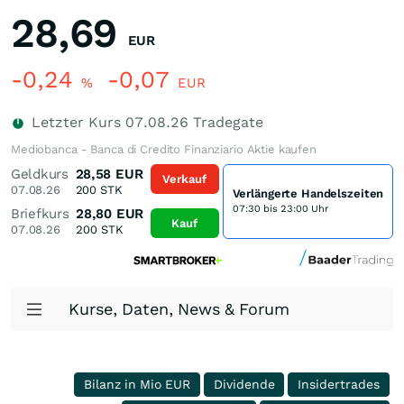
28,69
EUR
-0,24
-0,07
%
EUR
Letzter Kurs
07.08.26
Tradegate
Mediobanca - Banca di Credito Finanziario Aktie kaufen
Geldkurs
28,58
EUR
Verkauf
07.08.26
200
STK
Verlängerte Handelszeiten
07:30 bis 23:00 Uhr
Briefkurs
28,80
EUR
Kauf
07.08.26
200
STK
Kurse, Daten, News & Forum
Bilanz in Mio EUR
Dividende
Insidertrades