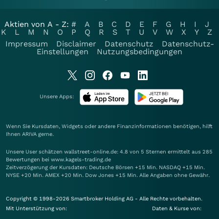
Aktien von A - Z:
#
A
B
C
D
E
F
G
H
I
J
K
L
M
N
O
P
Q
R
S
T
U
V
W
X
Y
Z
Impressum
Disclaimer
Datenschutz
Datenschutz-
Einstellungen
Nutzungsbedingungen
Unsere Apps:
Wenn Sie Kursdaten, Widgets oder andere Finanzinformationen benötigen, hilft
Ihnen
ARIVA
gerne.
Unsere User schätzen wallstreet-online.de: 4.8 von 5 Sternen ermittelt aus 285
Bewertungen bei www.kagels-trading.de
Zeitverzögerung der Kursdaten: Deutsche Börsen +15 Min. NASDAQ +15 Min.
NYSE +20 Min. AMEX +20 Min. Dow Jones +15 Min. Alle Angaben ohne Gewähr.
Copyright © 1998-2026 Smartbroker Holding AG - Alle Rechte vorbehalten.
Mit Unterstützung von:
Daten & Kurse von: