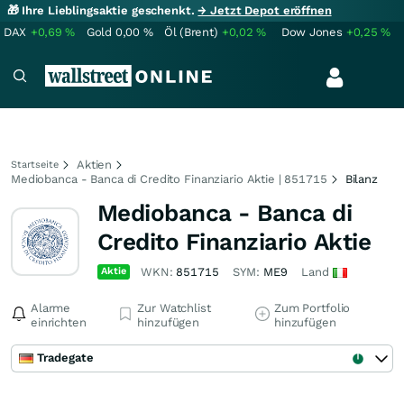
🎁 Ihre Lieblingsaktie geschenkt.
→ Jetzt Depot eröffnen
DAX
+0,69
%
Gold
0,00
%
Öl (Brent)
+0,02
%
Dow Jones
+0,25
%
Aktien
Startseite
Mediobanca - Banca di Credito Finanziario Aktie | 851715
Bilanz
Mediobanca - Banca di
Credito Finanziario Aktie
Aktie
WKN:
851715
SYM:
ME9
Land
Alarme
Zur Watchlist
Zum Portfolio
einrichten
hinzufügen
hinzufügen
Tradegate