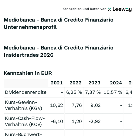
Kennzahlen und Daten von
Mediobanca - Banca di Credito Finanziario
Unternehmensprofil
Mediobanca - Banca di Credito Finanziario
Insidertrades
2026
Kennzahlen in EUR
2021
2022
2023
2024
20
Dividendenrendite
-
6,25 %
7,37 %
10,57 %
6,46
Kurs-Gewinn-
10,62
7,76
9,02
-
11,
Verhältnis (KGV)
Kurs-Cash-Flow-
-6,10
1,20
-2,93
-
Verhältnis (KCV)
Kurs-Buchwert-