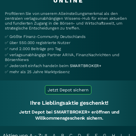
Profitieren Sie von unserem Alleinstellungsmerkmal als den
zentralen verlagsunabhängigen Wissens-Hub für einen aktuellen
und fundierten Zugang in die Börsen- und Wirtschaftswelt, um
strategische Entscheidungen zu treffen.
✅ Größte Finanz-Community Deutschlands
✅ über 550.000 registrierte Nutzer
✅ rund 2.000 Beiträge pro Tag
✅ verlagsunabhängige Partner ARIVA, FinanzNachrichten und
BörsenNews
✅ Jederzeit einfach handeln beim
SMARTBROKER+
✅ mehr als 25 Jahre Marktpräsenz
Jetzt Depot sichern
Ihre Lieblingsaktie geschenkt!
Jetzt Depot bei SMARTBROKER+ eröffnen und
Willkommensgeschenk sichern.
Aktien von A - Z:
#
A
B
C
D
E
F
G
H
I
J