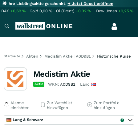
🎁 Ihre Lieblingsaktie geschenkt.
→ Jetzt Depot eröffnen
DAX
+0,69
%
Gold
0,00
%
Öl (Brent)
+0,02
%
Dow Jones
+0,25
%
Aktien
Medistim Aktie | A0D9B1
Historische Kurse
Startseite
Medistim Aktie
Aktie
WKN:
A0D9B1
Land
Alarme
Zur Watchlist
Zum Portfolio
einrichten
hinzufügen
hinzufügen
Lang & Schwarz