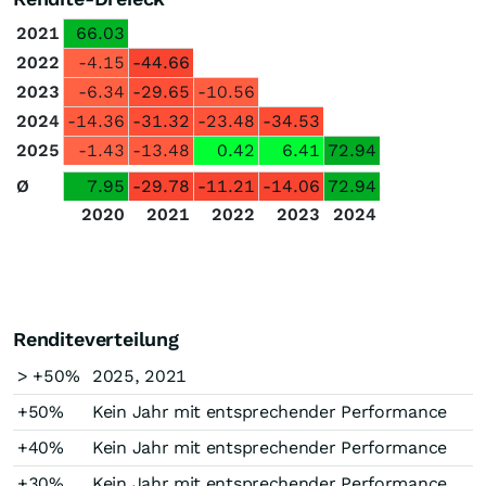
2021
66.03
2022
-4.15
-44.66
2023
-6.34
-29.65
-10.56
2024
-14.36
-31.32
-23.48
-34.53
2025
-1.43
-13.48
0.42
6.41
72.94
Ø
7.95
-29.78
-11.21
-14.06
72.94
2020
2021
2022
2023
2024
Renditeverteilung
> +50%
2025, 2021
+50%
Kein Jahr mit entsprechender Performance
+40%
Kein Jahr mit entsprechender Performance
+30%
Kein Jahr mit entsprechender Performance