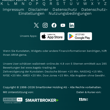
K
L
M
N
O
P
Q
R
S
T
U
V
W
X
Y
Z
Impressum
Disclaimer
Datenschutz
Datenschutz-
Einstellungen
Nutzungsbedingungen
Unsere Apps:
Wenn Sie Kursdaten, Widgets oder andere Finanzinformationen benötigen, hilft
Ihnen
ARIVA
gerne.
Unsere User schätzen wallstreet-online.de: 4.8 von 5 Sternen ermittelt aus 285
Bewertungen bei www.kagels-trading.de
Zeitverzögerung der Kursdaten: Deutsche Börsen +15 Min. NASDAQ +15 Min.
NYSE +20 Min. AMEX +20 Min. Dow Jones +15 Min. Alle Angaben ohne Gewähr.
Copyright © 1998-2026 Smartbroker Holding AG - Alle Rechte vorbehalten.
Mit Unterstützung von:
Daten & Kurse von: