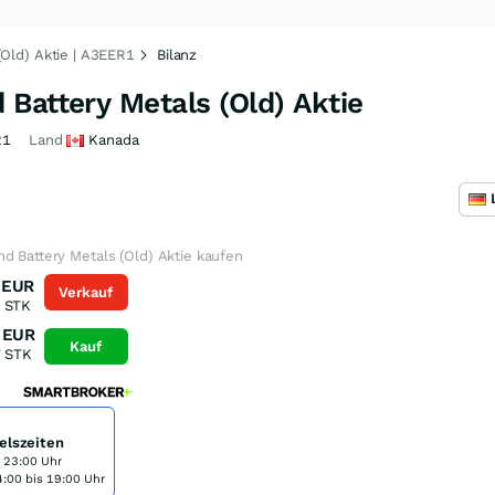
(Old) Aktie | A3EER1
Bilanz
Battery Metals (Old) Aktie
R1
Land
Kanada
d Battery Metals (Old) Aktie kaufen
EUR
Verkauf
STK
EUR
Kauf
7
STK
elszeiten
s 23:00 Uhr
:00 bis 19:00 Uhr