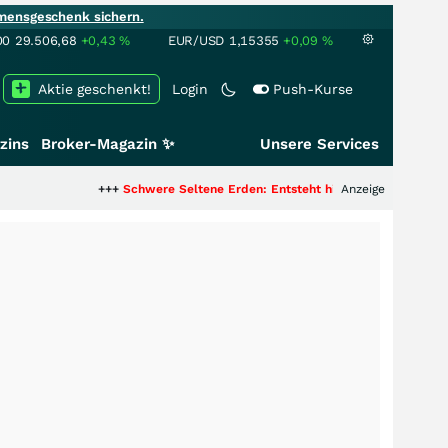
mensgeschenk sichern.
00
29.506,68
+0,43
%
EUR/USD
1,15355
+0,09
%
Aktie geschenkt!
Login
Push-Kurse
zins
Broker-Magazin ✨
Unsere Services
+++
Schwere Seltene Erden: Entsteht hier die nächste Milliardenst
Anzeige