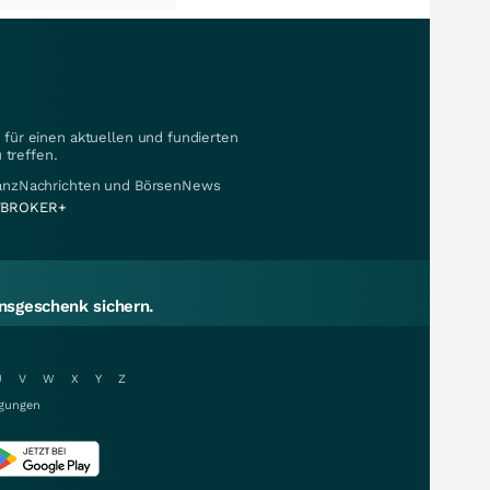
für einen aktuellen und fundierten
 treffen.
nanzNachrichten und BörsenNews
BROKER+
sgeschenk sichern.
U
V
W
X
Y
Z
gungen