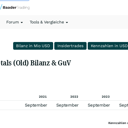
Forum
Tools & Vergleiche
Bilanz in Mio USD
Insidertrades
Kennzahlen in USD
als (Old) Bilanz & GuV
2021
2022
2023
September
September
September
Sep
Kennzahlen 