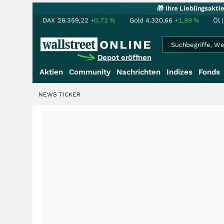
🎁 Ihre Lieblingsakt
DAX
26.359,22
+0,71
%
Gold
4.320,66
+1,89
%
Öl 
Depot eröffnen
Aktien
Community
Nachrichten
Indizes
Fonds
NEWS TICKER