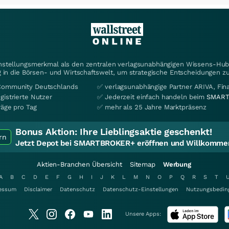
instellungsmerkmal als den zentralen verlagsunabhängigen Wissens-Hub 
 in die Börsen- und Wirtschaftswelt, um strategische Entscheidungen zu
Community Deutschlands
✅ verlagsunabhängige Partner ARIVA, Fi
gistrierte Nutzer
✅ Jederzeit einfach handeln beim
SMART
räge pro Tag
✅ mehr als 25 Jahre Marktpräsenz
Bonus Aktion:
Ihre Lieblingsaktie geschenkt!
rn
Jetzt Depot bei SMARTBROKER+ eröffnen und Willkommen
Aktien-Branchen Übersicht
Sitemap
Werbung
A
B
C
D
E
F
G
H
I
J
K
L
M
N
O
P
Q
R
S
T
essum
Disclaimer
Datenschutz
Datenschutz-Einstellungen
Nutzungsbedin
Unsere Apps: