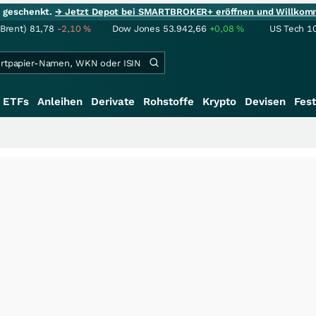
ie geschenkt.
→ Jetzt Depot bei SMARTBROKER+ eröffnen und Willkom
(Brent)
81,78
-2,10
%
Dow Jones
53.942,66
+0,08
%
US Tech 1
ETFs
Anleihen
Derivate
Rohstoffe
Krypto
Devisen
Fest