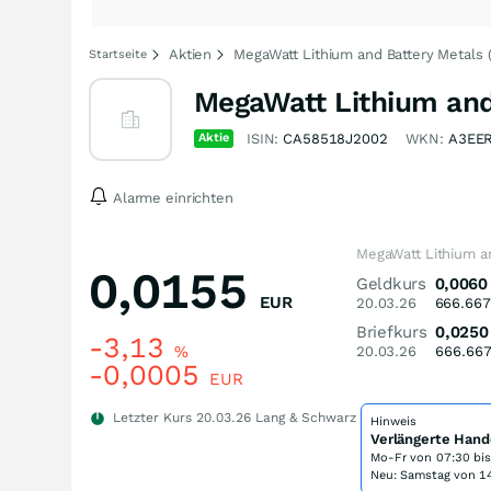
Aktien
MegaWatt Lithium and Battery Metals 
Startseite
MegaWatt Lithium and 
Aktie
ISIN:
CA58518J2002
WKN:
A3EE
Alarme einrichten
MegaWatt Lithium an
0,0155
Geldkurs
0,0060
EUR
20.03.26
666.667
Briefkurs
0,0250
-3,13
%
20.03.26
666.66
-0,0005
EUR
Letzter Kurs
20.03.26
Lang & Schwarz
Hinweis
Verlängerte Hand
Mo-Fr von
07:30 bi
Neu: Samstag von 14