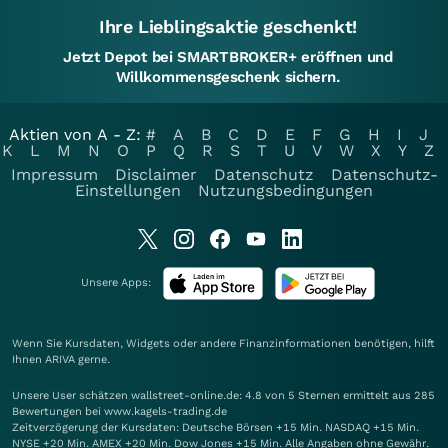
Ihre Lieblingsaktie geschenkt!
Jetzt Depot bei SMARTBROKER+ eröffnen und
Willkommensgeschenk sichern.
Aktien von A - Z:
#
A
B
C
D
E
F
G
H
I
J
K
L
M
N
O
P
Q
R
S
T
U
V
W
X
Y
Z
Impressum
Disclaimer
Datenschutz
Datenschutz-
Einstellungen
Nutzungsbedingungen
Unsere Apps:
Wenn Sie Kursdaten, Widgets oder andere Finanzinformationen benötigen, hilft
Ihnen
ARIVA
gerne.
Unsere User schätzen wallstreet-online.de: 4.8 von 5 Sternen ermittelt aus 285
Bewertungen bei www.kagels-trading.de
Zeitverzögerung der Kursdaten: Deutsche Börsen +15 Min. NASDAQ +15 Min.
NYSE +20 Min. AMEX +20 Min. Dow Jones +15 Min. Alle Angaben ohne Gewähr.