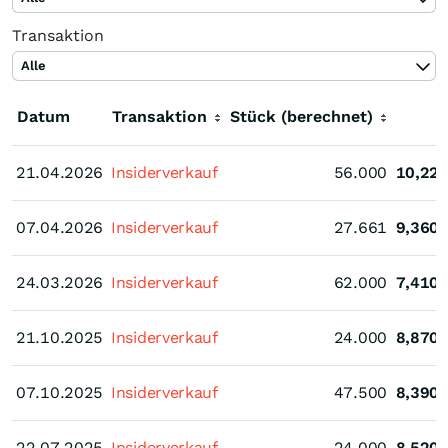
Transaktion
Alle
Datum
Transaktion
Stück (berechnet)
K
21.04.2026
21.04.2026
Insiderverkauf
56.000
10,22
07.04.2026
07.04.2026
Insiderverkauf
27.661
9,360
24.03.2026
24.03.2026
Insiderverkauf
62.000
7,410
21.10.2025
21.10.2025
Insiderverkauf
24.000
8,870
07.10.2025
07.10.2025
Insiderverkauf
47.500
8,390
22.07.2025
22.07.2025
Insiderverkauf
24.000
8,520