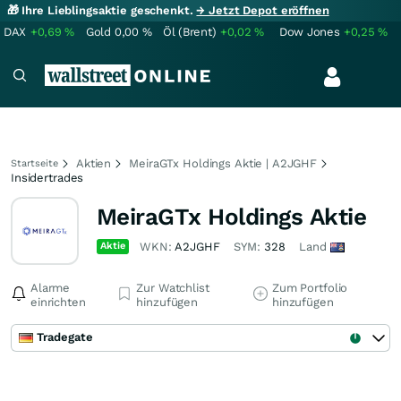
🎁 Ihre Lieblingsaktie geschenkt.
→ Jetzt Depot eröffnen
DAX
+0,69
%
Gold
0,00
%
Öl (Brent)
+0,02
%
Dow Jones
+0,25
%
Aktien
MeiraGTx Holdings Aktie | A2JGHF
Startseite
Insidertrades
MeiraGTx Holdings Aktie
Aktie
WKN:
A2JGHF
SYM:
328
Land
Alarme
Zur Watchlist
Zum Portfolio
einrichten
hinzufügen
hinzufügen
Tradegate