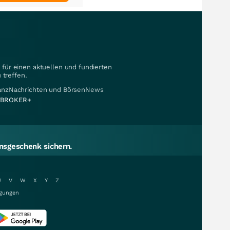
für einen aktuellen und fundierten
 treffen.
nanzNachrichten und BörsenNews
BROKER+
sgeschenk sichern.
U
V
W
X
Y
Z
gungen