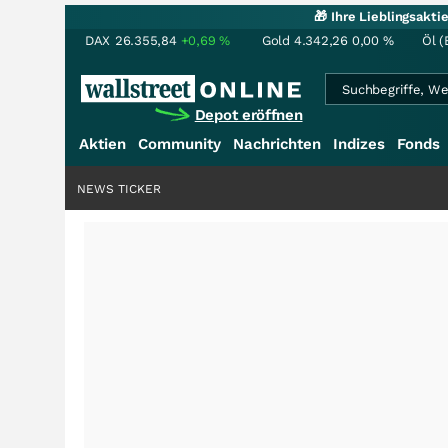
🎁 Ihre Lieblingsakt
DAX
26.355,84
+0,69
%
Gold
4.342,26
0,00
%
Öl (
Depot eröffnen
Aktien
Community
Nachrichten
Indizes
Fonds
NEWS TICKER