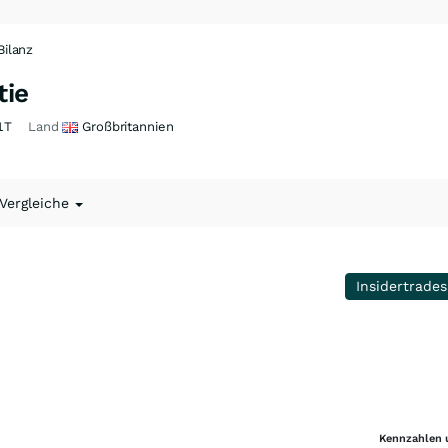
Bilanz
tie
1T
Land
Großbritannien
 Vergleiche
Insidertrades
Kennzahlen 