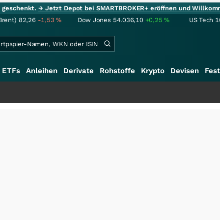
ie geschenkt.
→ Jetzt Depot bei SMARTBROKER+ eröffnen und Willkom
Brent)
82,26
-1,53
%
Dow Jones
54.036,10
+0,25
%
US Tech 1
ETFs
Anleihen
Derivate
Rohstoffe
Krypto
Devisen
Fest