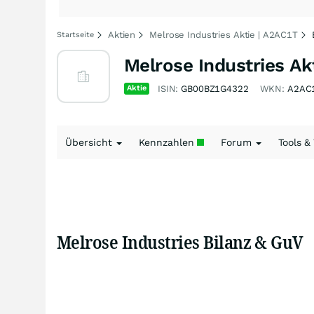
Aktien
Melrose Industries Aktie | A2AC1T
Startseite
Melrose Industries Ak
Aktie
ISIN:
GB00BZ1G4322
WKN:
A2AC
Übersicht
Kennzahlen
Forum
Tools &
Melrose Industries Bilanz & GuV