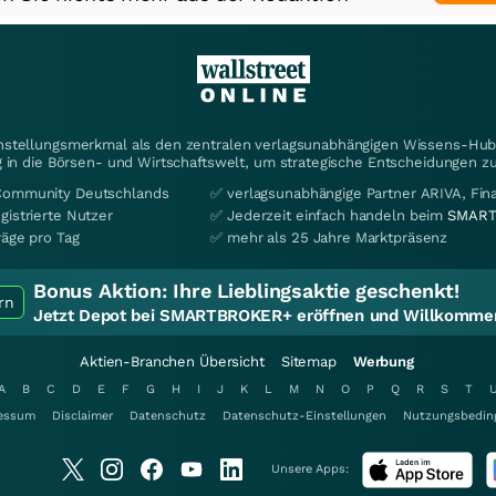
instellungsmerkmal als den zentralen verlagsunabhängigen Wissens-Hub 
 in die Börsen- und Wirtschaftswelt, um strategische Entscheidungen zu
Community Deutschlands
✅ verlagsunabhängige Partner ARIVA, Fi
gistrierte Nutzer
✅ Jederzeit einfach handeln beim
SMART
räge pro Tag
✅ mehr als 25 Jahre Marktpräsenz
Bonus Aktion:
Ihre Lieblingsaktie geschenkt!
rn
Jetzt Depot bei SMARTBROKER+ eröffnen und Willkommen
Aktien-Branchen Übersicht
Sitemap
Werbung
A
B
C
D
E
F
G
H
I
J
K
L
M
N
O
P
Q
R
S
T
essum
Disclaimer
Datenschutz
Datenschutz-Einstellungen
Nutzungsbedin
Unsere Apps: