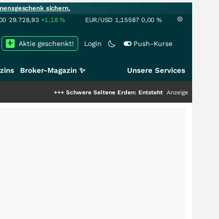
mensgeschenk sichern.
00
29.728,93
+1,18
%
EUR/USD
1,15587
0,00
%
Aktie geschenkt!
Login
Push-Kurse
zins
Broker-Magazin ✨
Unsere Services
+++
Schwere Seltene Erden: Entsteht hier die nächste Milliard
Anzeige