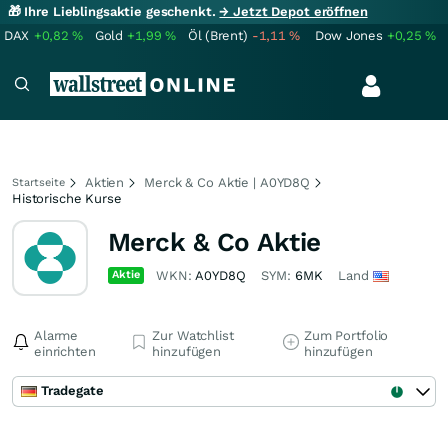
🎁 Ihre Lieblingsaktie geschenkt.
→ Jetzt Depot eröffnen
DAX
+0,82
%
Gold
+1,99
%
Öl (Brent)
-1,11
%
Dow Jones
+0,25
%
Aktien
Merck & Co Aktie | A0YD8Q
Startseite
Historische Kurse
Merck & Co Aktie
Aktie
WKN:
A0YD8Q
SYM:
6MK
Land
Alarme
Zur Watchlist
Zum Portfolio
einrichten
hinzufügen
hinzufügen
Tradegate