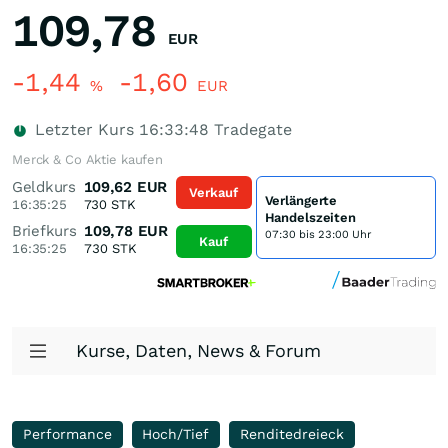
109,78
EUR
-1,44
-1,60
%
EUR
Letzter Kurs
16:33:48
Tradegate
Merck & Co Aktie kaufen
Geldkurs
109,62
EUR
Verkauf
Verlängerte
16:35:25
730
STK
Handelszeiten
Briefkurs
109,78
EUR
07:30 bis 23:00 Uhr
Kauf
16:35:25
730
STK
Kurse, Daten, News & Forum
Performance
Hoch/Tief
Renditedreieck