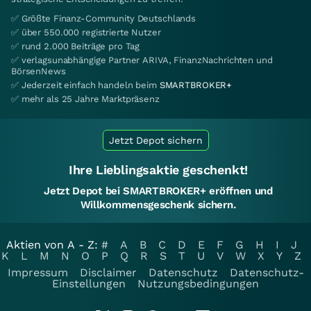
✅ Größte Finanz-Community Deutschlands
✅ über 550.000 registrierte Nutzer
✅ rund 2.000 Beiträge pro Tag
✅ verlagsunabhängige Partner ARIVA, FinanzNachrichten und
BörsenNews
✅ Jederzeit einfach handeln beim
SMARTBROKER+
✅ mehr als 25 Jahre Marktpräsenz
Jetzt Depot sichern
Ihre Lieblingsaktie geschenkt!
Jetzt Depot bei SMARTBROKER+ eröffnen und
Willkommensgeschenk sichern.
Aktien von A - Z:
#
A
B
C
D
E
F
G
H
I
J
K
L
M
N
O
P
Q
R
S
T
U
V
W
X
Y
Z
Impressum
Disclaimer
Datenschutz
Datenschutz-
Einstellungen
Nutzungsbedingungen