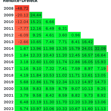
Rendite-Dreieck
2008
-48.72
2009
-20.12
24.44
2010
-12.04
15.21
6.66
2011
-7.77
12.16
6.49
6.31
2012
-6.09
9.25
4.61
3.60
0.96
2013
-2.66
10.65
7.45
7.71
8.41
16.42
2014
1.67
13.96
11.98
13.35
15.79
24.01
32.09
2015
1.84
12.33
10.43
11.20
12.45
16.57
16.64
2016
3.18
12.60
11.00
11.74
12.86
16.05
15.93
2017
1.16
9.10
7.32
7.41
7.59
8.97
7.19
-
2018
4.19
11.84
10.53
11.02
11.71
13.61
13.05
2019
5.68
12.86
11.76
12.34
13.12
14.97
14.73
1
2020
3.58
9.83
8.59
8.79
9.07
10.13
9.25
2021
3.79
9.58
8.42
8.59
8.82
9.73
8.92
2022
6.48
12.19
11.30
11.70
12.20
13.39
13.06
1
2023
5.74
10.97
10.06
10.33
10.67
11.60
11.13