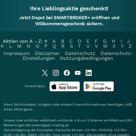
Ihre Lieblingsaktie geschenkt!
Jetzt Depot bei SMARTBROKER+ eröffnen und
Willkommensgeschenk sichern.
Aktien von A - Z:
#
A
B
C
D
E
F
G
H
I
J
K
L
M
N
O
P
Q
R
S
T
U
V
W
X
Y
Z
Impressum
Disclaimer
Datenschutz
Datenschutz-
Einstellungen
Nutzungsbedingungen
Unsere Apps:
Wenn Sie Kursdaten, Widgets oder andere Finanzinformationen benötigen, hilft
Ihnen
ARIVA
gerne.
Unsere User schätzen wallstreet-online.de: 4.8 von 5 Sternen ermittelt aus 285
Bewertungen bei www.kagels-trading.de
Zeitverzögerung der Kursdaten: Deutsche Börsen +15 Min. NASDAQ +15 Min.
NYSE +20 Min. AMEX +20 Min. Dow Jones +15 Min. Alle Angaben ohne Gewähr.