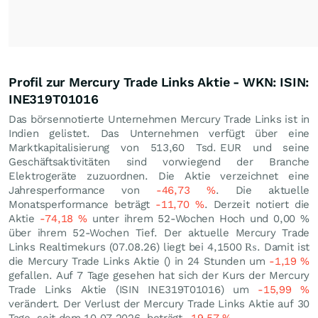
Profil zur Mercury Trade Links Aktie - WKN: ISIN:
INE319T01016
Das börsennotierte Unternehmen Mercury Trade Links ist in
Indien gelistet. Das Unternehmen verfügt über eine
Marktkapitalisierung von 513,60 Tsd.
EUR
und seine
Geschäftsaktivitäten sind vorwiegend der Branche
Elektrogeräte zuzuordnen. Die Aktie verzeichnet eine
Jahresperformance von
-46,73
%
. Die aktuelle
Monatsperformance beträgt
-11,70
%
. Derzeit notiert die
Aktie
-74,18
%
unter ihrem 52-Wochen Hoch und
0,00
%
über ihrem 52-Wochen Tief. Der aktuelle Mercury Trade
Links Realtimekurs (
07.08.26
) liegt bei 4,1500
₨
. Damit ist
die Mercury Trade Links Aktie () in 24 Stunden um
-1,19
%
gefallen. Auf 7 Tage gesehen hat sich der Kurs der Mercury
Trade Links Aktie (ISIN INE319T01016) um
-15,99
%
verändert. Der Verlust der Mercury Trade Links Aktie auf 30
Tage, seit dem 10.07.2026, beträgt
-19,57
%
.