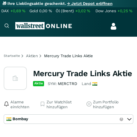
🎁 Ihre Lieblingsaktie geschenkt.
→ Jetzt Depot eröffnen
DAX
+0,69
%
Gold
0,00
%
Öl (Brent)
+0,02
%
Dow Jones
+0,25
%
Aktien
Mercury Trade Links Aktie
Startseite
Mercury Trade Links Aktie
Aktie
SYM:
MERCTRD
Land
Alarme
Zur Watchlist
Zum Portfolio
einrichten
hinzufügen
hinzufügen
Bombay