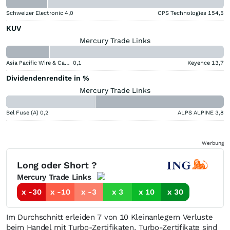
Schweizer Electronic
4,0
CPS Technologies
154,5
KUV
Mercury Trade Links
Asia Pacific Wire & Cable
0,1
Keyence
13,7
Dividendenrendite in %
Mercury Trade Links
Bel Fuse (A)
0,2
ALPS ALPINE
3,8
Werbung
Long oder Short ?
Mercury Trade Links
x -30
x -10
x -3
x 3
x 10
x 30
Im Durchschnitt erleiden 7 von 10 Kleinanlegern Verluste
beim Handel mit Turbo-Zertifikaten. Turbo-Zertifikate sind