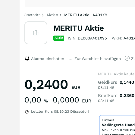
Aktien
MERITU Aktie | A401X9
Startseite
MERITU Aktie
Aktie
ISIN:
DE000A401X95
WKN:
A401
Alarme einrichten
Zur Watchlist hinzufügen
Zu
MERITU Aktie kaufe
0,2400
Geldkurs
0,1440
EUR
08:11:45
Briefkurs
0,3360
0,00
0,0000
%
EUR
08:11:45
Letzter Kurs
08:10:23
Düsseldorf
Hinweis
Verlängerte Hand
Mo-Fr von
07:30 bi
Neu: Samstag von 14