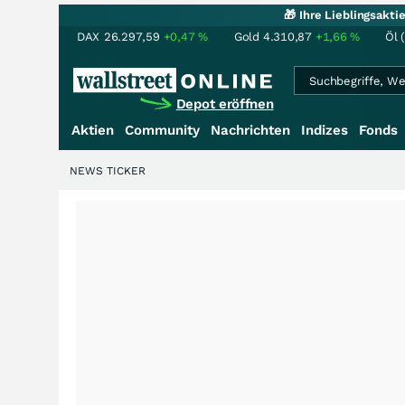
🎁 Ihre Lieblingsakt
DAX
26.297,59
+0,47
%
Gold
4.310,87
+1,66
%
Öl 
Depot eröffnen
Aktien
Community
Nachrichten
Indizes
Fonds
NEWS TICKER