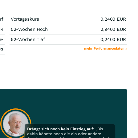
rf
Vortageskurs
0,2400
EUR
UR
52-Wochen Hoch
2,9400
EUR
%
52-Wochen Tief
0,2400
EUR
mehr Performancedaten »
23