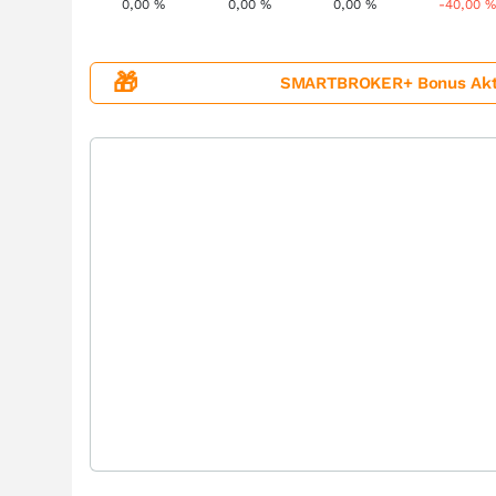
0,00
%
0,00
%
0,00
%
-40,00
🎁
SMARTBROKER+ Bonus Aktion