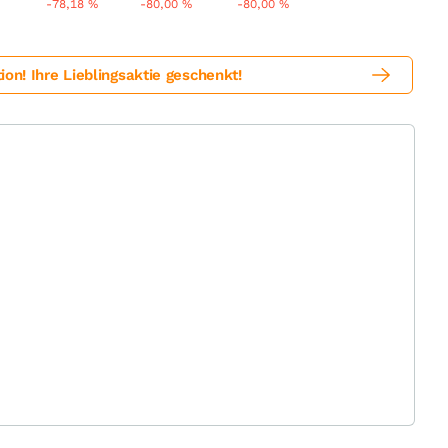
%
-78,18
%
-80,00
%
-80,00
%
! Ihre Lieblingsaktie geschenkt!