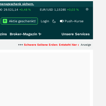
mensgeschenk sichern.
00
29.521,14
+0,48
%
EUR/USD
1,15285
+0,03
%
Aktie geschenkt!
Login
Push-Kurse
zins
Broker-Magazin ✨
Unsere Services
+++
Schwere Seltene Erden: Entsteht hier die nächste Milliardenstory?
Anzeige
++