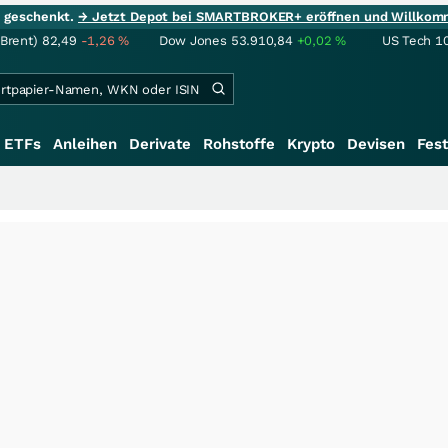
ie geschenkt.
→ Jetzt Depot bei SMARTBROKER+ eröffnen und Willkom
(Brent)
82,49
-1,26
%
Dow Jones
53.910,84
+0,02
%
US Tech 1
ETFs
Anleihen
Derivate
Rohstoffe
Krypto
Devisen
Fest