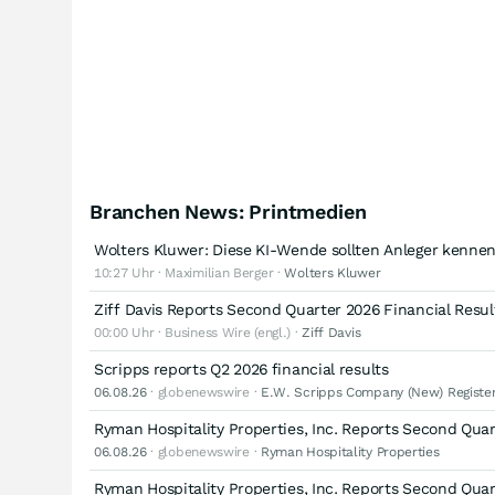
Branchen News: Printmedien
Wolters Kluwer: Diese KI-Wende sollten Anleger kenne
10:27 Uhr · Maximilian Berger ·
Wolters Kluwer
Ziff Davis Reports Second Quarter 2026 Financial Resul
00:00 Uhr · Business Wire (engl.) ·
Ziff Davis
Scripps reports Q2 2026 financial results
06.08.26
· globenewswire ·
E.W. Scripps Company (New) Register
Ryman Hospitality Properties, Inc. Reports Second Quar
06.08.26
· globenewswire ·
Ryman Hospitality Properties
Ryman Hospitality Properties, Inc. Reports Second Quar