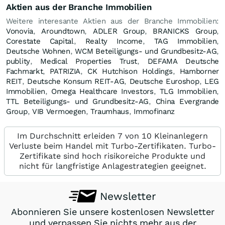
Aktien aus der Branche Immobilien
Weitere interesante Aktien aus der Branche Immobilien:
Vonovia
,
Aroundtown
,
ADLER Group
,
BRANICKS Group
,
Corestate Capital
,
Realty Income
,
TAG Immobilien
,
Deutsche Wohnen
,
WCM Beteiligungs- und Grundbesitz-AG
,
publity
,
Medical Properties Trust
,
DEFAMA Deutsche
Fachmarkt
,
PATRIZIA
,
CK Hutchison Holdings
,
Hamborner
REIT
,
Deutsche Konsum REIT-AG
,
Deutsche Euroshop
,
LEG
Immobilien
,
Omega Healthcare Investors
,
TLG Immobilien
,
TTL Beteiligungs- und Grundbesitz-AG
,
China Evergrande
Group
,
VIB Vermoegen
,
Traumhaus
,
Immofinanz
Im Durchschnitt erleiden 7 von 10 Kleinanlegern
Verluste beim Handel mit Turbo-Zertifikaten. Turbo-
Zertifikate sind hoch risikoreiche Produkte und
nicht für langfristige Anlagestrategien geeignet.
Newsletter
Abonnieren Sie unsere kostenlosen Newsletter
und verpassen Sie nichts mehr aus der