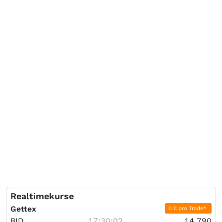
Realtimekurse
Gettex
0 € pro Trade*
BID
17:30:02
14,790