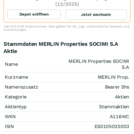
(12/2025)
Depot eröffnen
Jetzt wechseln
*ab 500 EUR Ordervolumen über gettex für 0€, zzgl. marktüblicher Spreads und
Zuwendungen
Stammdaten MERLIN Properties SOCIMI S.A
Aktie
MERLIN Properties SOCIMI
Name
S.A
Kurzname
MERLIN Prop.
Namenszusatz
Bearer Shs
Kategorie
Aktien
Aktientyp
Stammaktien
WKN
A116WC
ISIN
ES0105025003