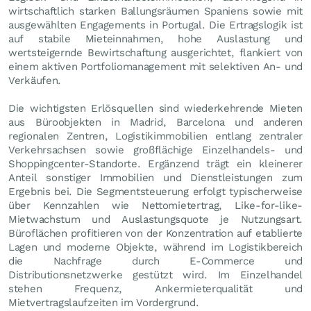
wirtschaftlich starken Ballungsräumen Spaniens sowie mit
ausgewählten Engagements in Portugal. Die Ertragslogik ist
auf stabile Mieteinnahmen, hohe Auslastung und
wertsteigernde Bewirtschaftung ausgerichtet, flankiert von
einem aktiven Portfoliomanagement mit selektiven An- und
Verkäufen.
Die wichtigsten Erlösquellen sind wiederkehrende Mieten
aus Büroobjekten in Madrid, Barcelona und anderen
regionalen Zentren, Logistikimmobilien entlang zentraler
Verkehrsachsen sowie großflächige Einzelhandels- und
Shoppingcenter-Standorte. Ergänzend trägt ein kleinerer
Anteil sonstiger Immobilien und Dienstleistungen zum
Ergebnis bei. Die Segmentsteuerung erfolgt typischerweise
über Kennzahlen wie Nettomietertrag, Like-for-like-
Mietwachstum und Auslastungsquote je Nutzungsart.
Büroflächen profitieren von der Konzentration auf etablierte
Lagen und moderne Objekte, während im Logistikbereich
die Nachfrage durch E-Commerce und
Distributionsnetzwerke gestützt wird. Im Einzelhandel
stehen Frequenz, Ankermieterqualität und
Mietvertragslaufzeiten im Vordergrund.