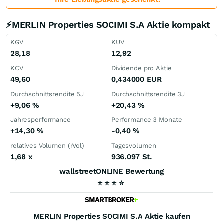
⚡MERLIN Properties SOCIMI S.A Aktie kompakt
KGV
KUV
28,18
12,92
KCV
Dividende pro Aktie
49,60
0,434000
EUR
Durchschnittsrendite 5J
Durchschnittsrendite 3J
+9,06
%
+20,43
%
Jahresperformance
Performance 3 Monate
+14,30
%
-0,40
%
relatives Volumen (rVol)
Tagesvolumen
1,68
x
936.097 St.
wallstreetONLINE Bewertung
⭐
⭐
⭐
⭐
MERLIN Properties SOCIMI S.A
Aktie kaufen