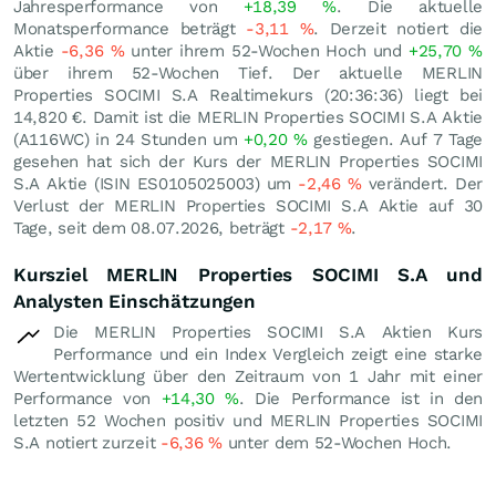
Jahresperformance von
+18,39
%
. Die aktuelle
Monatsperformance beträgt
-3,11
%
. Derzeit notiert die
Aktie
-6,36
%
unter ihrem 52-Wochen Hoch und
+25,70
%
über ihrem 52-Wochen Tief. Der aktuelle MERLIN
Properties SOCIMI S.A Realtimekurs (20:36:36) liegt bei
14,820
€
. Damit ist die MERLIN Properties SOCIMI S.A Aktie
(A116WC) in 24 Stunden um
+0,20
%
gestiegen. Auf 7 Tage
gesehen hat sich der Kurs der MERLIN Properties SOCIMI
S.A Aktie (ISIN ES0105025003) um
-2,46
%
verändert. Der
Verlust der MERLIN Properties SOCIMI S.A Aktie auf 30
Tage, seit dem 08.07.2026, beträgt
-2,17
%
.
Kursziel MERLIN Properties SOCIMI S.A und
Analysten Einschätzungen
Die MERLIN Properties SOCIMI S.A Aktien Kurs
Performance und ein Index Vergleich zeigt eine starke
Wertentwicklung über den Zeitraum von 1 Jahr mit einer
Performance von
+14,30
%
. Die Performance ist in den
letzten 52 Wochen positiv und MERLIN Properties SOCIMI
S.A notiert zurzeit
-6,36
%
unter dem 52-Wochen Hoch.