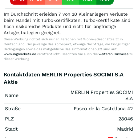
Im Durchschnitt erleiden 7 von 10 Kleinanlegern Verluste
beim Handel mit Turbo-Zertifikaten. Turbo-Zertifikate sind
hoch risikoreiche Produkte und nicht für langfristige
Anlagestrategien geeignet.
Diese Werbung richtet sich nur an Personen mit Wohn-/Geschäftssitz in
Deutschland. Der jeweilige Basisprospekt, etwaige Nachträge, die Endgültigen
Bedingungen sowie das maßgebliche Basisinformationsblatt sind auf
www.ingmarkets.de
veröffentlicht. Beachten Sie auch die
weiteren Hinweise
zu
dieser Werbung.
Kontaktdaten MERLIN Properties SOCIMI S.A
Aktie
MERLIN Properties SOCIMI
Name
S.A
Straße
Paseo de la Castellana 42
PLZ
28046
Stadt
Madrid