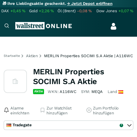
🎁 Ihre Lieblingsaktie geschenkt.
→ Jetzt Depot eröffnen
DAX
+0,45
%
Gold
+2,26
%
Öl (Brent)
-0,08
%
Dow Jones
+0,07
%
Aktien
MERLIN Properties SOCIMI S.A Aktie | A116WC
Startseite
MERLIN Properties
SOCIMI S.A Aktie
Aktie
WKN:
A116WC
SYM:
MEQA
Land
Alarme
Zur Watchlist
Zum Portfolio
einrichten
hinzufügen
hinzufügen
Tradegate