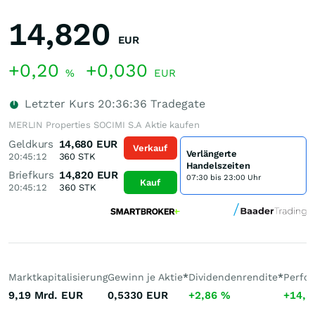
14,820
EUR
+0,20
+0,030
%
EUR
Letzter Kurs
20:36:36
Tradegate
MERLIN Properties SOCIMI S.A Aktie kaufen
Geldkurs
14,680
EUR
Verkauf
Verlängerte
20:45:12
360
STK
Handelszeiten
Briefkurs
14,820
EUR
07:30 bis 23:00 Uhr
Kauf
20:45:12
360
STK
Marktkapitalisierung
Gewinn je Aktie
*
Dividendenrendite
*
Perfo
9,19 Mrd.
EUR
0,5330
EUR
+2,86
%
+14,