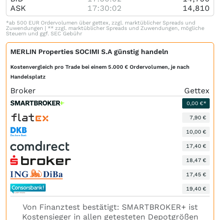
ASK
17:30:02
14,810
*ab 500 EUR Ordervolumen über gettex, zzgl. marktüblicher Spreads und
Zuwendungen | ** zzgl. marktüblicher Spreads und Zuwendungen, mögliche
Steuern und ggf. SEC Gebühr
MERLIN Properties SOCIMI S.A günstig handeln
Kostenvergleich pro Trade bei einem 5.000 € Ordervolumen, je nach
Handelsplatz
Broker
Gettex
0,00 €*
7,90 €
10,00 €
17,40 €
18,47 €
17,45 €
19,40 €
Von Finanztest bestätigt: SMARTBROKER+ ist
Kostensieger in allen getesteten Depotgrößen