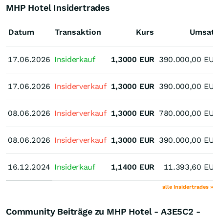
MHP Hotel Insidertrades
Datum
Transaktion
Kurs
Umsatz
17.06.2026
17.06.2026
Insiderkauf
1,3000
EUR
390.000,00
EUR
17.06.2026
17.06.2026
Insiderverkauf
1,3000
EUR
390.000,00
EUR
08.06.2026
08.06.2026
Insiderverkauf
1,3000
EUR
780.000,00
EUR
08.06.2026
08.06.2026
Insiderverkauf
1,3000
EUR
390.000,00
EUR
16.12.2024
16.12.2024
Insiderkauf
1,1400
EUR
11.393,60
EUR
alle Insidertrades »
Community Beiträge zu MHP Hotel - A3E5C2 -