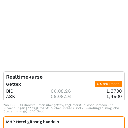
Realtimekurse
Gettex
0 € pro Trade*
BID
06.08.26
1,3700
ASK
06.08.26
1,4500
*ab 500 EUR Ordervolumen über gettex, zzgl. marktüblicher Spreads und
Zuwendungen | ** zzgl. marktüblicher Spreads und Zuwendungen, mögliche
Steuern und ggf. SEC Gebühr
MHP Hotel günstig handeln