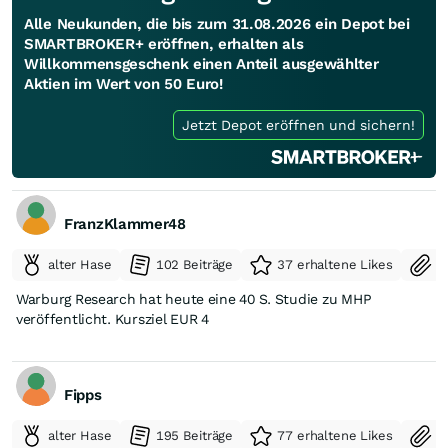
Alle Neukunden, die bis zum 31.08.2026 ein Depot bei
SMARTBROKER+ eröffnen, erhalten als
Willkommensgeschenk einen Anteil ausgewählter
Aktien im Wert von 50 Euro!
Jetzt Depot eröffnen und sichern!
FranzKlammer48
alter Hase
102 Beiträge
37 erhaltene Likes
S
Warburg Research hat heute eine 40 S. Studie zu MHP
veröffentlicht. Kursziel EUR 4
Fipps
alter Hase
195 Beiträge
77 erhaltene Likes
S