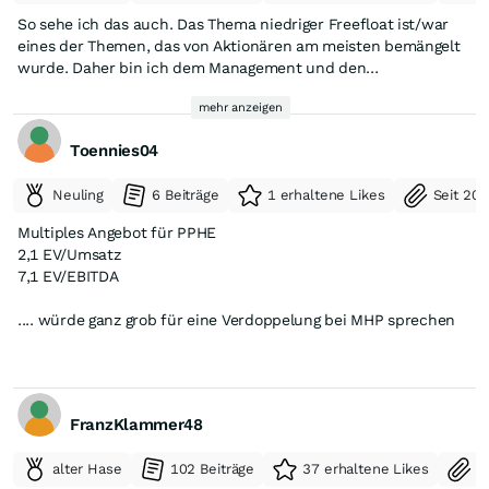
So sehe ich das auch. Das Thema niedriger Freefloat ist/war
eines der Themen, das von Aktionären am meisten bemängelt
wurde. Daher bin ich dem Management und den
Ankeraktionären dankbar, dass sie trotz der niedrigen Preise
mehr anzeigen
verkauft haben, so dass wir alle profitieren können. Das hat
ihnen bestimmt weh getan einen Teil ihrer Aktien für diesen
Toennies04
Kurs herzugeben.
Neuling
6 Beiträge
1 erhaltene Likes
Seit 20
Multiples Angebot für PPHE
2,1 EV/Umsatz
7,1 EV/EBITDA
.... würde ganz grob für eine Verdoppelung bei MHP sprechen
FranzKlammer48
alter Hase
102 Beiträge
37 erhaltene Likes
S