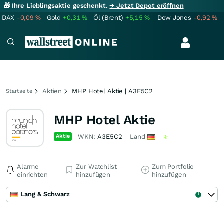
🎁 Ihre Lieblingsaktie geschenkt.
→ Jetzt Depot eröffnen
DAX
-0,09
%
Gold
+0,31
%
Öl (Brent)
+5,15
%
Dow Jones
-0,92
%
Aktien
MHP Hotel Aktie | A3E5C2
Startseite
MHP Hotel Aktie
Aktie
WKN:
A3E5C2
Land
Alarme
Zur Watchlist
Zum Portfolio
einrichten
hinzufügen
hinzufügen
Lang & Schwarz