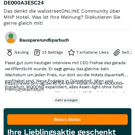
DE000A3E5C24
Das denkt die wallstreetONLINE Community über
MHP Hotel. Was ist Ihre Meinung? Diskutieren Sie
gerne gleich mit!
BausparerundSparbuch
Neuling
15 Beiträge
7 erhaltene Likes
Seit 2
Passt gut zum heutigen Interview mit CEO Frehse das gerade
veröffentlicht wurde. Er sagt genau das gleiche: kein
Wachstum um jeden Preis, nur dort wo die Hotels dauerhaft
profitabel sind. Neue Projekte in Düsseldorf, Wien und
https://www.brn-ag.de/45704-MHP-Hotel-Frehse-MOOONS-
Frankfurt, MOOONS expandiert, alles Asset-light ohne hohe
Premiumwachstum
Immobilieninvestitionen. Wien wächst, MHP wächst mit und
zwar im richtigen Segment.
mehr anzeigen
Bonus Aktion
Ihre Lieblingsaktie geschenkt