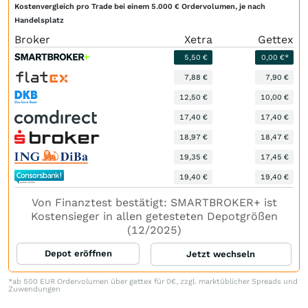
Kostenvergleich pro Trade bei einem 5.000 € Ordervolumen, je nach
Handelsplatz
Broker
Xetra
Gettex
5,50 €
0,00 €*
7,88 €
7,90 €
12,50 €
10,00 €
17,40 €
17,40 €
18,97 €
18,47 €
19,35 €
17,45 €
19,40 €
19,40 €
Von Finanztest bestätigt: SMARTBROKER+ ist
Kostensieger in allen getesteten Depotgrößen
(12/2025)
Depot eröffnen
Jetzt wechseln
*ab 500 EUR Ordervolumen über gettex für 0€, zzgl. marktüblicher Spreads und
Zuwendungen