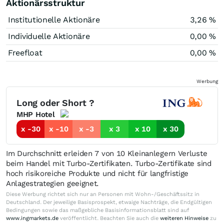
Aktionärsstruktur
Institutionelle Aktionäre
3,26 %
Individuelle Aktionäre
0,00 %
Freefloat
0,00 %
Werbung
Long oder Short ?
MHP Hotel
x -30
x -10
x -3
x 3
x 10
x 30
Im Durchschnitt erleiden 7 von 10 Kleinanlegern Verluste
beim Handel mit Turbo-Zertifikaten. Turbo-Zertifikate sind
hoch risikoreiche Produkte und nicht für langfristige
Anlagestrategien geeignet.
Diese Werbung richtet sich nur an Personen mit Wohn-/Geschäftssitz in
Deutschland. Der jeweilige Basisprospekt, etwaige Nachträge, die Endgültigen
Bedingungen sowie das maßgebliche Basisinformationsblatt sind auf
www.ingmarkets.de
veröffentlicht. Beachten Sie auch die
weiteren Hinweise
zu