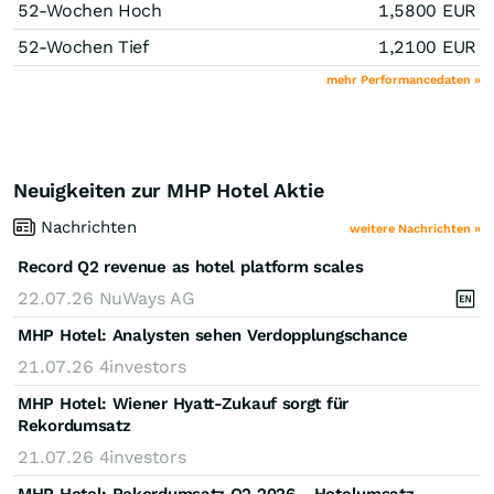
52-Wochen Hoch
1,5800
EUR
52-Wochen Tief
1,2100
EUR
mehr Performancedaten »
Neuigkeiten zur MHP Hotel Aktie
Nachrichten
weitere Nachrichten »
Record Q2 revenue as hotel platform scales
22.07.26
NuWays AG
MHP Hotel: Analysten sehen Verdopplungschance
21.07.26
4investors
MHP Hotel: Wiener Hyatt-Zukauf sorgt für
Rekordumsatz
21.07.26
4investors
MHP Hotel: Rekordumsatz Q2 2026 - Hotelumsatz