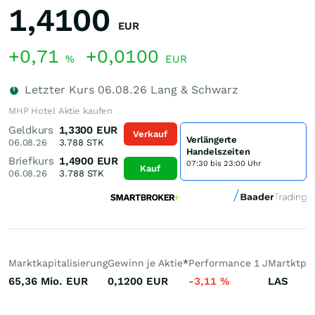
1,4100
EUR
+0,71
+0,0100
%
EUR
Letzter Kurs
06.08.26
Lang & Schwarz
MHP Hotel Aktie kaufen
Geldkurs
1,3300
EUR
Verkauf
Verlängerte
06.08.26
3.788
STK
Handelszeiten
Briefkurs
1,4900
EUR
07:30 bis 23:00 Uhr
Kauf
06.08.26
3.788
STK
Marktkapitalisierung
Gewinn je Aktie
*
Performance 1 J
Martktpla
65,36 Mio.
EUR
0,1200
EUR
-3,11
%
LAS