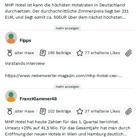
MHP Hotel ist kann die höchsten Hotelraten in Deutschland
durchsetzen. Der durchschnittliche Zimmerpreis liegt bei 231
EUR, und liegt somit ca. 50EUR über dem nächst höchsten
Preis. Das zeigt dass das Klientel von MHP über die
mehr anzeigen
Luxusmarken Marriott od. Hyatt nicht nach dem Preis sondern
der Qualität schaut. Wichtigste Region ist, wenn überrascht es
Fipps
Middle East. Mit Wiederaufnahme des Flugverkehrs kann man
davon ausgehen, dass die Leute über den Sommer noch mehr
alter Hase
195 Beiträge
77 erhaltene Likes
S
denn je nach Europa kommen.
Vorstands Interview
https://www.nebenwerte-magazin.com/mhp-hotel-ceo-
schaut-voraus-europa-ist-der-grosse-gewinner-und-wir-sind-
mehr anzeigen
mittendrin/
FranzKlammer48
alter Hase
102 Beiträge
37 erhaltene Likes
S
MHP Hotel hat heute Zahlen für das 1. Quartal berichtet.
Umsatz +25% auf 41,5 Mio. Für das Gesamtjahr hat man durch
Eröffnung der neuen Hotels in Wien und Hamburg deutlich