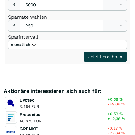
€
-
+
Sparrate
wählen
€
-
+
Sparintervall
monatlich
Jetzt berechnen
Aktionäre interessieren sich auch für:
+0,38
%
Evotec
-49,06
%
3,464 EUR
+0,59
%
Fresenius
+12,39
%
46,875 EUR
-0,17
%
GRENKE
-27,84
%