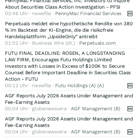
PennyMac Financial Services, Inc. Investors to Inquire
About Securities Class Action Investigation - PFSI
02:46 Uhr · newsfile ·
PennyMac Financial Services
Perpetuals meldet eine hypothetische Rendite von 380
% im Backtest der KI-Engine, die die risikofreie
Handelsplattform „UpsideOnly“ antreibt
01:02 Uhr · Business Wire (dt.) ·
Perpetuals.com
FUTU FINAL DEADLINE: ROSEN, A LONGSTANDING
LAW FIRM, Encourages Futu Holdings Limited
Investors with Losses in Excess of $100K to Secure
Counsel Before Important Deadline in Securities Class
Action - FUTU
00:12 Uhr · newsfile ·
Futu Holdings (A) (A)
AGF Reports July 2026 Assets Under Management and
Fee-Earning Assets
00:04 Uhr · globenewswire ·
AGF Management (B)
AGF Reports July 2026 Assets Under Management and
Fee-Earning Assets
00:04 Uhr · globenewswire ·
AGF Management (B)