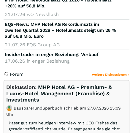
+26% auf 56,8 Mio.
21.07.26
wO Newsflash
EQS-News: MHP Hotel AG Rekordumsatz im
zweiten Quartal 2026 – Hotelumsatz steigt um 26 %
auf 56,8 Mio. Euro
21.07.26
EQS Group AG
Insidertrade
in enger Beziehung: Verkauf
:
17.06.26
in enger Beziehung
Forum
weitere Diskussionen »
Diskussion:
MHP Hotel AG - Premium- &
Luxus-Hotel Management (Franchise) &
Investments
BausparerundSparbuch schrieb am 27.07.2026 15:09
Uhr
Passt gut zum heutigen Interview mit CEO Frehse das
gerade veröffentlicht wurde. Er sagt genau das gleiche: