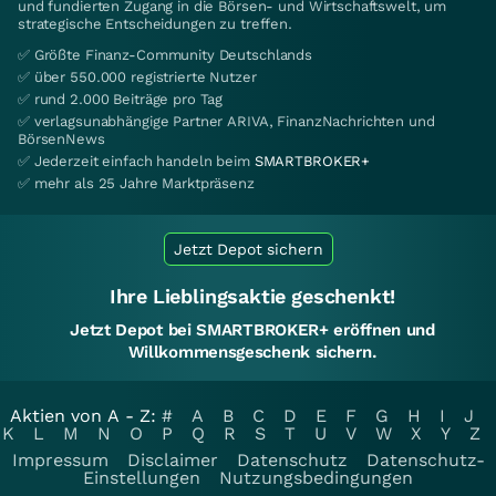
und fundierten Zugang in die Börsen- und Wirtschaftswelt, um
strategische Entscheidungen zu treffen.
✅ Größte Finanz-Community Deutschlands
✅ über 550.000 registrierte Nutzer
✅ rund 2.000 Beiträge pro Tag
✅ verlagsunabhängige Partner ARIVA, FinanzNachrichten und
BörsenNews
✅ Jederzeit einfach handeln beim
SMARTBROKER+
✅ mehr als 25 Jahre Marktpräsenz
Jetzt Depot sichern
Ihre Lieblingsaktie geschenkt!
Jetzt Depot bei SMARTBROKER+ eröffnen und
Willkommensgeschenk sichern.
Aktien von A - Z:
#
A
B
C
D
E
F
G
H
I
J
K
L
M
N
O
P
Q
R
S
T
U
V
W
X
Y
Z
Impressum
Disclaimer
Datenschutz
Datenschutz-
Einstellungen
Nutzungsbedingungen