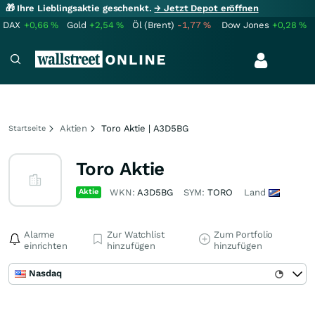
🎁 Ihre Lieblingsaktie geschenkt.
→ Jetzt Depot eröffnen
DAX
+0,66
%
Gold
+2,54
%
Öl (Brent)
-1,77
%
Dow Jones
+0,28
%
Aktien
Toro Aktie | A3D5BG
Startseite
Toro Aktie
Aktie
WKN:
A3D5BG
SYM:
TORO
Land
Alarme
Zur Watchlist
Zum Portfolio
einrichten
hinzufügen
hinzufügen
Nasdaq