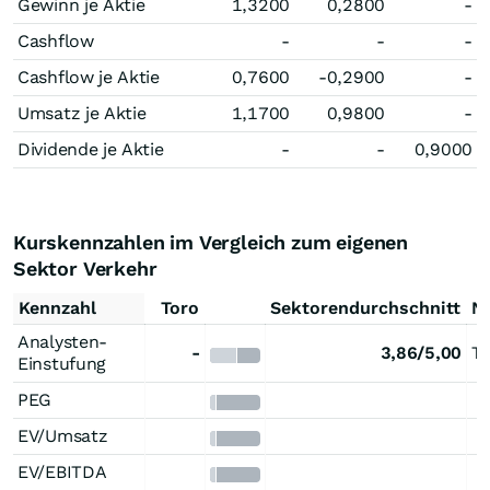
Gewinn je Aktie
1,3200
0,2800
-
Cashflow
-
-
-
Cashflow je Aktie
0,7600
-0,2900
-
Umsatz je Aktie
1,1700
0,9800
-
Dividende je Aktie
-
-
0,9000
Kurskennzahlen im Vergleich zum eigenen
Sektor Verkehr
Kennzahl
Toro
Sektorendurchschnitt
Ni
Analysten-
-
3,86/5,00
Einstufung
PEG
EV/Umsatz
EV/EBITDA