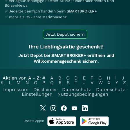
✅ verlagsunabhängige Partner ARIVA, FinanzNachrichten und
BörsenNews
✅ Jederzeit einfach handeln beim
SMARTBROKER+
✅ mehr als 25 Jahre Marktpräsenz
Jetzt Depot sichern
Ihre Lieblingsaktie geschenkt!
Jetzt Depot bei SMARTBROKER+ eröffnen und
Willkommensgeschenk sichern.
Aktien von A - Z:
#
A
B
C
D
E
F
G
H
I
J
K
L
M
N
O
P
Q
R
S
T
U
V
W
X
Y
Z
Impressum
Disclaimer
Datenschutz
Datenschutz-
Einstellungen
Nutzungsbedingungen
Unsere Apps: