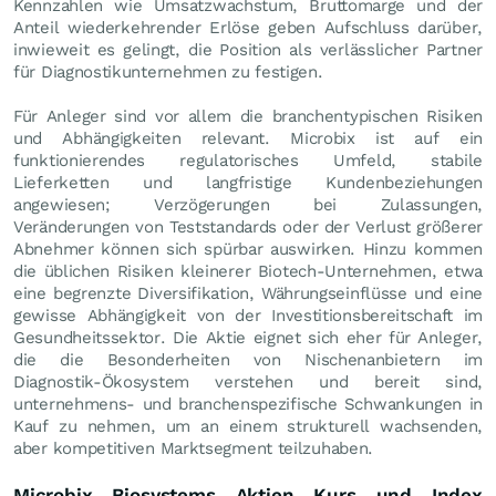
Kennzahlen wie Umsatzwachstum, Bruttomarge und der
Anteil wiederkehrender Erlöse geben Aufschluss darüber,
inwieweit es gelingt, die Position als verlässlicher Partner
für Diagnostikunternehmen zu festigen.
Für Anleger sind vor allem die branchentypischen Risiken
und Abhängigkeiten relevant. Microbix ist auf ein
funktionierendes regulatorisches Umfeld, stabile
Lieferketten und langfristige Kundenbeziehungen
angewiesen; Verzögerungen bei Zulassungen,
Veränderungen von Teststandards oder der Verlust größerer
Abnehmer können sich spürbar auswirken. Hinzu kommen
die üblichen Risiken kleinerer Biotech-Unternehmen, etwa
eine begrenzte Diversifikation, Währungseinflüsse und eine
gewisse Abhängigkeit von der Investitionsbereitschaft im
Gesundheitssektor. Die Aktie eignet sich eher für Anleger,
die die Besonderheiten von Nischenanbietern im
Diagnostik-Ökosystem verstehen und bereit sind,
unternehmens- und branchenspezifische Schwankungen in
Kauf zu nehmen, um an einem strukturell wachsenden,
aber kompetitiven Marktsegment teilzuhaben.
Microbix Biosystems Aktien Kurs und Index