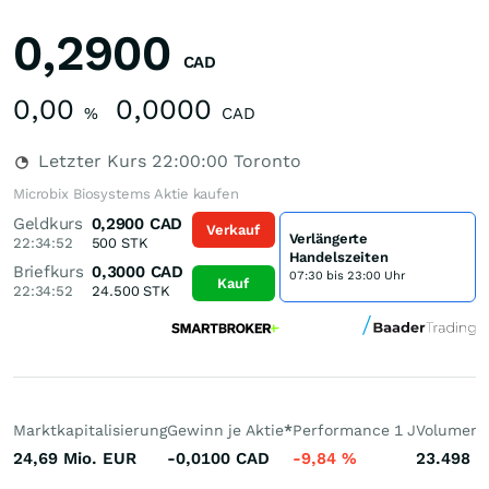
0,2900
CAD
0,00
0,0000
%
CAD
Letzter Kurs
22:00:00
Toronto
Microbix Biosystems Aktie kaufen
Geldkurs
0,2900
CAD
Verkauf
Verlängerte
22:34:52
500
STK
Handelszeiten
Briefkurs
0,3000
CAD
07:30 bis 23:00 Uhr
Kauf
22:34:52
24.500
STK
Marktkapitalisierung
Gewinn je Aktie
*
Performance 1 J
Volumen 
24,69 Mio.
EUR
-0,0100
CAD
-9,84
%
23.498
S