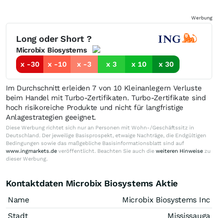
Werbung
Long oder Short ?
Microbix Biosystems
x -30
x -10
x -3
x 3
x 10
x 30
Im Durchschnitt erleiden 7 von 10 Kleinanlegern Verluste
beim Handel mit Turbo-Zertifikaten. Turbo-Zertifikate sind
hoch risikoreiche Produkte und nicht für langfristige
Anlagestrategien geeignet.
Diese Werbung richtet sich nur an Personen mit Wohn-/Geschäftssitz in
Deutschland. Der jeweilige Basisprospekt, etwaige Nachträge, die Endgültigen
Bedingungen sowie das maßgebliche Basisinformationsblatt sind auf
www.ingmarkets.de
veröffentlicht. Beachten Sie auch die
weiteren Hinweise
zu
dieser Werbung.
Kontaktdaten Microbix Biosystems Aktie
Name
Microbix Biosystems Inc
Stadt
Mississauga