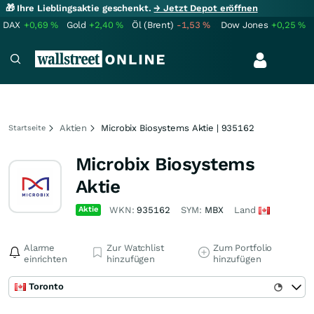
🎁 Ihre Lieblingsaktie geschenkt.
→ Jetzt Depot eröffnen
DAX
+0,69
%
Gold
+2,40
%
Öl (Brent)
-1,53
%
Dow Jones
+0,25
%
Aktien
Microbix Biosystems Aktie | 935162
Startseite
Microbix Biosystems
Aktie
Aktie
WKN:
935162
SYM:
MBX
Land
Alarme
Zur Watchlist
Zum Portfolio
einrichten
hinzufügen
hinzufügen
Toronto