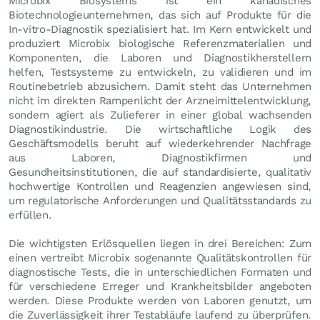
Microbix Biosystems ist ein kanadisches
Biotechnologieunternehmen, das sich auf Produkte für die
In-vitro-Diagnostik spezialisiert hat. Im Kern entwickelt und
produziert Microbix biologische Referenzmaterialien und
Komponenten, die Laboren und Diagnostikherstellern
helfen, Testsysteme zu entwickeln, zu validieren und im
Routinebetrieb abzusichern. Damit steht das Unternehmen
nicht im direkten Rampenlicht der Arzneimittelentwicklung,
sondern agiert als Zulieferer in einer global wachsenden
Diagnostikindustrie. Die wirtschaftliche Logik des
Geschäftsmodells beruht auf wiederkehrender Nachfrage
aus Laboren, Diagnostikfirmen und
Gesundheitsinstitutionen, die auf standardisierte, qualitativ
hochwertige Kontrollen und Reagenzien angewiesen sind,
um regulatorische Anforderungen und Qualitätsstandards zu
erfüllen.
Die wichtigsten Erlösquellen liegen in drei Bereichen: Zum
einen vertreibt Microbix sogenannte Qualitätskontrollen für
diagnostische Tests, die in unterschiedlichen Formaten und
für verschiedene Erreger und Krankheitsbilder angeboten
werden. Diese Produkte werden von Laboren genutzt, um
die Zuverlässigkeit ihrer Testabläufe laufend zu überprüfen.