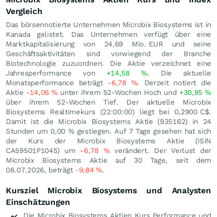
Vergleich
Das börsennotierte Unternehmen Microbix Biosystems ist in
Kanada gelistet. Das Unternehmen verfügt über eine
Marktkapitalisierung von 24,69 Mio.
EUR
und seine
Geschäftsaktivitäten sind vorwiegend der Branche
Biotechnologie zuzuordnen. Die Aktie verzeichnet eine
Jahresperformance von
+14,58
%
. Die aktuelle
Monatsperformance beträgt
-6,78
%
. Derzeit notiert die
Aktie
-14,06
%
unter ihrem 52-Wochen Hoch und
+30,95
%
über ihrem 52-Wochen Tief. Der aktuelle Microbix
Biosystems Realtimekurs (22:00:00) liegt bei 0,2900
C$
.
Damit ist die Microbix Biosystems Aktie (935162) in 24
Stunden um
0,00
%
gestiegen. Auf 7 Tage gesehen hat sich
der Kurs der Microbix Biosystems Aktie (ISIN
CA59501P1045) um
-6,78
%
verändert. Der Verlust der
Microbix Biosystems Aktie auf 30 Tage, seit dem
08.07.2026, beträgt
-9,84
%
.
Kursziel Microbix Biosystems und Analysten
Einschätzungen
Die Microbix Biosystems Aktien Kurs Performance und