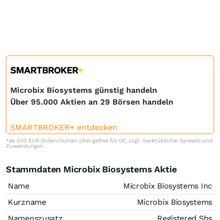
Microbix Biosystems günstig handeln
Über 95.000 Aktien an 29 Börsen handeln
SMARTBROKER+ entdecken
*ab 500 EUR Ordervolumen über gettex für 0€, zzgl. marktüblicher Spreads und
Zuwendungen
Stammdaten Microbix Biosystems Aktie
Name
Microbix Biosystems Inc
Kurzname
Microbix Biosystems
Namenszusatz
Registered Shs