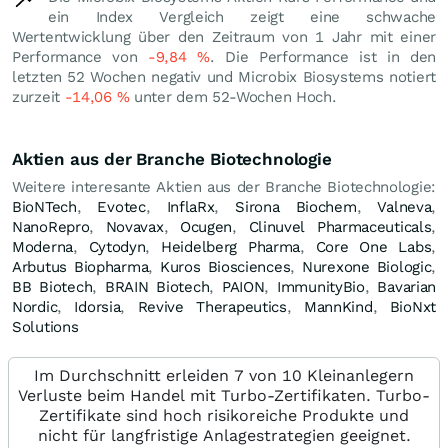
ein Index Vergleich zeigt eine schwache
Wertentwicklung über den Zeitraum von 1 Jahr mit einer
Performance von
-9,84
%
. Die Performance ist in den
letzten 52 Wochen negativ und Microbix Biosystems notiert
zurzeit
-14,06
%
unter dem 52-Wochen Hoch.
Aktien aus der Branche Biotechnologie
Weitere interesante Aktien aus der Branche Biotechnologie:
BioNTech
,
Evotec
,
InflaRx
,
Sirona Biochem
,
Valneva
,
NanoRepro
,
Novavax
,
Ocugen
,
Clinuvel Pharmaceuticals
,
Moderna
,
Cytodyn
,
Heidelberg Pharma
,
Core One Labs
,
Arbutus Biopharma
,
Kuros Biosciences
,
Nurexone Biologic
,
BB Biotech
,
BRAIN Biotech
,
PAION
,
ImmunityBio
,
Bavarian
Nordic
,
Idorsia
,
Revive Therapeutics
,
MannKind
,
BioNxt
Solutions
Im Durchschnitt erleiden 7 von 10 Kleinanlegern
Verluste beim Handel mit Turbo-Zertifikaten. Turbo-
Zertifikate sind hoch risikoreiche Produkte und
nicht für langfristige Anlagestrategien geeignet.