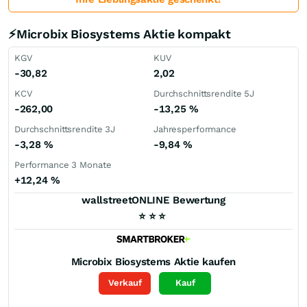
⚡Microbix Biosystems Aktie kompakt
KGV
KUV
-30,82
2,02
KCV
Durchschnittsrendite 5J
-262,00
-13,25
%
Durchschnittsrendite 3J
Jahresperformance
-3,28
%
-9,84
%
Performance 3 Monate
+12,24
%
wallstreetONLINE Bewertung
⭐
⭐
⭐
Microbix Biosystems
Aktie kaufen
Verkauf
Kauf