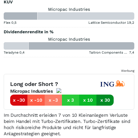
KUV
Micropac Industries
Flex
0,5
Lattice Semiconductor
19,2
Dividendenrendite in %
Micropac Industries
Teradyne
0,4
Taitron Components (A)
7,4
Werbung
Long oder Short ?
Micropac Industries
x -30
x -10
x -3
x 3
x 10
x 30
Im Durchschnitt erleiden 7 von 10 Kleinanlegern Verluste
beim Handel mit Turbo-Zertifikaten. Turbo-Zertifikate sind
hoch risikoreiche Produkte und nicht für langfristige
Anlagestrategien geeignet.