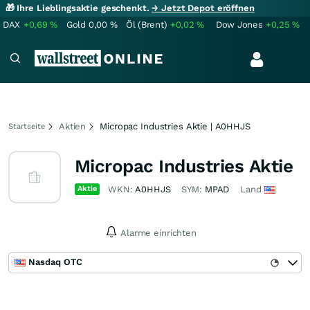
🎁 Ihre Lieblingsaktie geschenkt.
→ Jetzt Depot eröffnen
DAX
+0,69
%
Gold
0,00
%
Öl (Brent)
+0,02
%
Dow Jones
+0,25
%
Aktien
Micropac Industries Aktie | A0HHJS
Startseite
Micropac Industries Aktie
Aktie
WKN:
A0HHJS
SYM:
MPAD
Land
Alarme einrichten
Nasdaq OTC