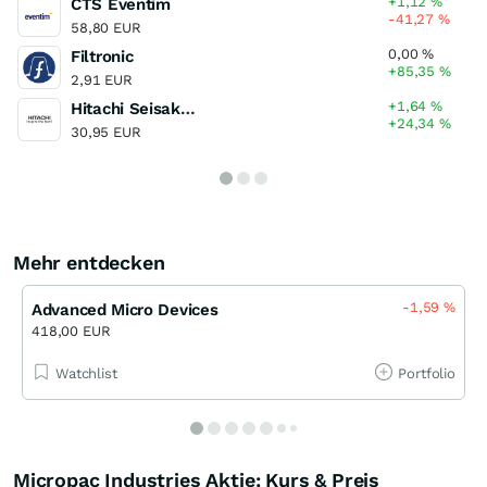
+1,12
%
CTS Eventim
-41,27
%
58,80 EUR
0,00
%
Filtronic
+85,35
%
2,91 EUR
+1,64
%
Hitachi Seisakusho
+24,34
%
30,95 EUR
Mehr entdecken
-1,59
%
Advanced Micro Devices
418,00 EUR
Watchlist
Portfolio
Micropac Industries Aktie: Kurs & Preis