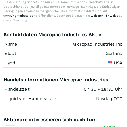
Diese Werbung richtet sich nur an Personen mit Wohn-/Geschäftssitz in
Deutschland. Der jeweilige Basisprospekt, etwaige Nachträge, die Endgültigen
Bedingungen sowie das maßgebliche Basisinformationsblatt sind auf
www.ingmarkets.de
veröffentlicht. Beachten Sie auch die
weiteren Hinweise
zu
dieser Werbung.
Kontaktdaten Micropac Industries Aktie
Name
Micropac Industries Inc
Stadt
Garland
Land
USA
Handelsinformationen Micropac Industries
Handelszeit
07:30 - 18:30 Uhr
Liquidister Handelsplatz
Nasdaq OTC
Aktionäre interessieren sich auch für: