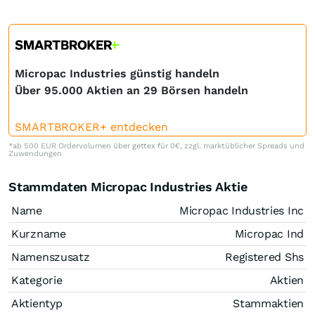
Micropac Industries günstig handeln
Über 95.000 Aktien an 29 Börsen handeln
SMARTBROKER+ entdecken
*ab 500 EUR Ordervolumen über gettex für 0€, zzgl. marktüblicher Spreads und
Zuwendungen
Stammdaten Micropac Industries Aktie
Name
Micropac Industries Inc
Kurzname
Micropac Ind
Namenszusatz
Registered Shs
Kategorie
Aktien
Aktientyp
Stammaktien