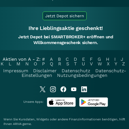
Jetzt Depot sichern
Ihre Lieblingsaktie geschenkt!
Jetzt Depot bei SMARTBROKER+ eröffnen und
Willkommensgeschenk sichern.
Aktien von A - Z:
#
A
B
C
D
E
F
G
H
I
J
K
L
M
N
O
P
Q
R
S
T
U
V
W
X
Y
Z
Impressum
Disclaimer
Datenschutz
Datenschutz-
Einstellungen
Nutzungsbedingungen
Unsere Apps:
Wenn Sie Kursdaten, Widgets oder andere Finanzinformationen benötigen, hilft
Ihnen
ARIVA
gerne.