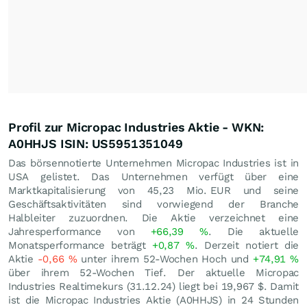
Profil zur Micropac Industries Aktie - WKN:
A0HHJS ISIN: US5951351049
Das börsennotierte Unternehmen Micropac Industries ist in
USA gelistet. Das Unternehmen verfügt über eine
Marktkapitalisierung von 45,23 Mio.
EUR
und seine
Geschäftsaktivitäten sind vorwiegend der Branche
Halbleiter zuzuordnen. Die Aktie verzeichnet eine
Jahresperformance von
+66,39
%
. Die aktuelle
Monatsperformance beträgt
+0,87
%
. Derzeit notiert die
Aktie
-0,66
%
unter ihrem 52-Wochen Hoch und
+74,91
%
über ihrem 52-Wochen Tief. Der aktuelle Micropac
Industries Realtimekurs (
31.12.24
) liegt bei 19,967
$
. Damit
ist die Micropac Industries Aktie (A0HHJS) in 24 Stunden