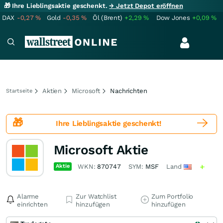
🎁 Ihre Lieblingsaktie geschenkt.
→ Jetzt Depot eröffnen
DAX
-0,27
%
Gold
-0,35
%
Öl (Brent)
+2,29
%
Dow Jones
+0,09
%
Aktien
Microsoft
Nachrichten
Startseite
🎁
Ihre Lieblingsaktie
geschenkt!
Microsoft Aktie
Aktie
WKN:
870747
SYM:
MSF
Land
Alarme
Zur Watchlist
Zum Portfolio
einrichten
hinzufügen
hinzufügen