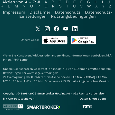
Aktien von A - Z:
#
A
B
C
D
E
F
G
H
I
J
K
L
M
N
O
P
Q
R
S
T
U
V
W
X
Y
Z
Impressum
Disclaimer
Datenschutz
Datenschutz-
Einstellungen
Nutzungsbedingungen
Unsere Apps:
Wenn Sie Kursdaten, Widgets oder andere Finanzinformationen benötigen, hilft
Ihnen
ARIVA
gerne.
Unsere User schätzen wallstreet-online.de: 4.8 von 5 Sternen ermittelt aus 285
Bewertungen bei www.kagels-trading.de
Zeitverzögerung der Kursdaten: Deutsche Börsen +15 Min. NASDAQ +15 Min.
NYSE +20 Min. AMEX +20 Min. Dow Jones +15 Min. Alle Angaben ohne Gewähr.
Copyright © 1998-2026 Smartbroker Holding AG - Alle Rechte vorbehalten.
Mit Unterstützung von:
Daten & Kurse von: