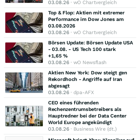
03.08.26
· wO Chartvergleich
Top & Flop: Aktien mit extremer
Performance im Dow Jones am
03.08.2026
03.08.26
· wO Chartvergleich
Börsen Update: Börsen Update USA
- 03.08. - US Tech 100 stark
+1,65 %
03.08.26
· wO Newsflash
Aktien New York: Dow steigt gen
Rekordhoch - Angriffe auf Iran
abgesagt
03.08.26
· dpa-AFX
CEO eines führenden
Rechenzentrumsbetreibers als
Hauptredner bei der Data Center
World Europe angekündigt
03.08.26
· Business Wire (dt.)