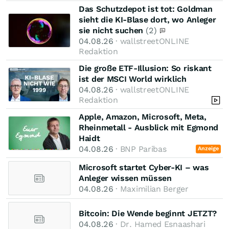
Das Schutzdepot ist tot: Goldman
sieht die KI-Blase dort, wo Anleger
sie nicht suchen
(2)
04.08.26
· wallstreetONLINE
Redaktion
Die große ETF-Illusion: So riskant
ist der MSCI World wirklich
04.08.26
· wallstreetONLINE
Redaktion
Apple, Amazon, Microsoft, Meta,
Rheinmetall - Ausblick mit Egmond
Haidt
04.08.26
· BNP Paribas
Anzeige
Microsoft startet Cyber-KI – was
Anleger wissen müssen
04.08.26
· Maximilian Berger
Bitcoin: Die Wende beginnt JETZT?
04.08.26
· Dr. Hamed Esnaashari