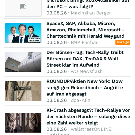
Microsoft bringt Xbox-Klassiker auf
den PC – was folgt?
03.08.26
· Maximilian Berger
SpaceX, SAP, Alibaba, Micron,
Amazon, Rheinmetall, Microsoft -
Charttechnik mit Harald Weygand
03.08.26
· BNP Paribas
Anzeige
Der Börsen-Tag: Tech-Rally treibt
Börsen an: DAX, TecDAX & Wall
Street klar im Aufwind
03.08.26
· wO Newsflash
ROUNDUP/Aktien New York: Dow
steigt gen Rekordhoch - Angriffe
auf Iran abgesagt
03.08.26
· dpa-AFX
KI-Crash abgesagt?: Tech-Rallye vor
der nächsten Runde – solange diese
eine Zahl weiter steigt
03.08.26
· wallstreetONLINE