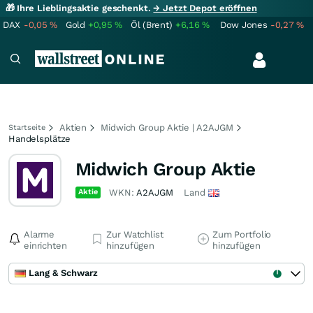
🎁 Ihre Lieblingsaktie geschenkt.
→ Jetzt Depot eröffnen
DAX
-0,05
%
Gold
+0,95
%
Öl (Brent)
+6,16
%
Dow Jones
-0,27
%
Aktien
Midwich Group Aktie | A2AJGM
Startseite
Handelsplätze
Midwich Group Aktie
Aktie
WKN:
A2AJGM
Land
Alarme
Zur Watchlist
Zum Portfolio
einrichten
hinzufügen
hinzufügen
Lang & Schwarz