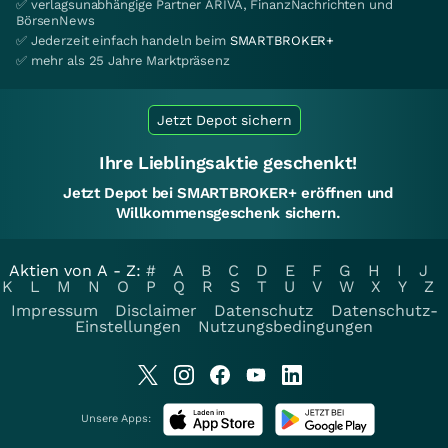
✅ verlagsunabhängige Partner ARIVA, FinanzNachrichten und
BörsenNews
✅ Jederzeit einfach handeln beim
SMARTBROKER+
✅ mehr als 25 Jahre Marktpräsenz
Jetzt Depot sichern
Ihre Lieblingsaktie geschenkt!
Jetzt Depot bei SMARTBROKER+ eröffnen und
Willkommensgeschenk sichern.
Aktien von A - Z:
#
A
B
C
D
E
F
G
H
I
J
K
L
M
N
O
P
Q
R
S
T
U
V
W
X
Y
Z
Impressum
Disclaimer
Datenschutz
Datenschutz-
Einstellungen
Nutzungsbedingungen
Unsere Apps: