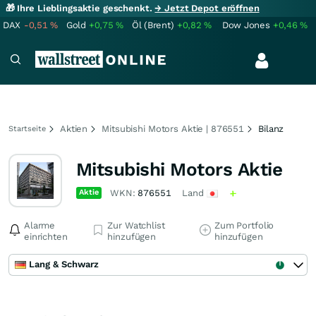
🎁 Ihre Lieblingsaktie geschenkt.
→ Jetzt Depot eröffnen
DAX
-0,51
%
Gold
+0,75
%
Öl (Brent)
+0,82
%
Dow Jones
+0,46
%
Aktien
Mitsubishi Motors Aktie | 876551
Bilanz
Startseite
Mitsubishi Motors Aktie
Aktie
WKN:
876551
Land
Alarme
Zur Watchlist
Zum Portfolio
einrichten
hinzufügen
hinzufügen
Lang & Schwarz