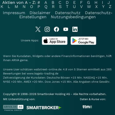
Aktien von A - Z:
#
A
B
C
D
E
F
G
H
I
J
K
L
M
N
O
P
Q
R
S
T
U
V
W
X
Y
Z
Impressum
Disclaimer
Datenschutz
Datenschutz-
Einstellungen
Nutzungsbedingungen
Unsere Apps:
Wenn Sie Kursdaten, Widgets oder andere Finanzinformationen benötigen, hilft
Ihnen
ARIVA
gerne.
Unsere User schätzen wallstreet-online.de: 4.8 von 5 Sternen ermittelt aus 285
Bewertungen bei www.kagels-trading.de
Zeitverzögerung der Kursdaten: Deutsche Börsen +15 Min. NASDAQ +15 Min.
NYSE +20 Min. AMEX +20 Min. Dow Jones +15 Min. Alle Angaben ohne Gewähr.
Copyright © 1998-2026 Smartbroker Holding AG - Alle Rechte vorbehalten.
Mit Unterstützung von:
Daten & Kurse von: