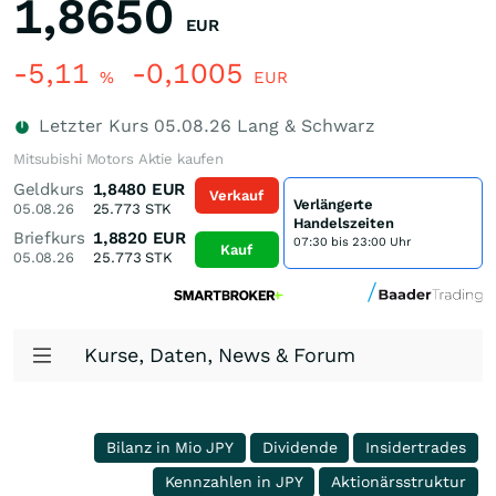
1,8650
EUR
-5,11
-0,1005
%
EUR
Letzter Kurs
05.08.26
Lang & Schwarz
Mitsubishi Motors Aktie kaufen
Geldkurs
1,8480
EUR
Verkauf
Verlängerte
05.08.26
25.773
STK
Handelszeiten
Briefkurs
1,8820
EUR
07:30 bis 23:00 Uhr
Kauf
05.08.26
25.773
STK
Kurse, Daten, News & Forum
Bilanz in Mio JPY
Dividende
Insidertrades
Kennzahlen in JPY
Aktionärsstruktur