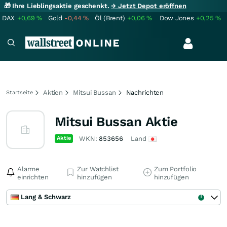
🎁 Ihre Lieblingsaktie geschenkt.
→ Jetzt Depot eröffnen
DAX
+0,69
%
Gold
-0,44
%
Öl (Brent)
+0,06
%
Dow Jones
+0,25
%
Aktien
Mitsui Bussan
Nachrichten
Startseite
Mitsui Bussan Aktie
Aktie
WKN:
853656
Land
Alarme
Zur Watchlist
Zum Portfolio
einrichten
hinzufügen
hinzufügen
Lang & Schwarz