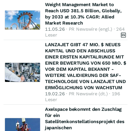
Weight Management Market to
Reach USD 381.5 Billion, Globally,
by 2033 at 10.3% CAGR: Allied
Market Research
11.05.26
· PR Newswire (engl.) · 264
Leser
LANZAJET GIBT 47 MIO. $ NEUES
KAPITAL UND DEN ABSCHLUSS
EINER ERSTEN KAPITALRUNDE MIT
EINER BEWERTUNG VON 650 MIO. $
VOR DEM KAPITAL BEKANNT -
WEITERE VALIDIERUNG DER SAF-
TECHNOLOGIE VON LANZAJET UND
ERMÖGLICHUNG VON WACHSTUM
19.02.26
· PR Newswire (dt.) · 196
Leser
Axelspace bekommt den Zuschlag
für ein
Satellitenkonstellationsprojekt des
japanischen