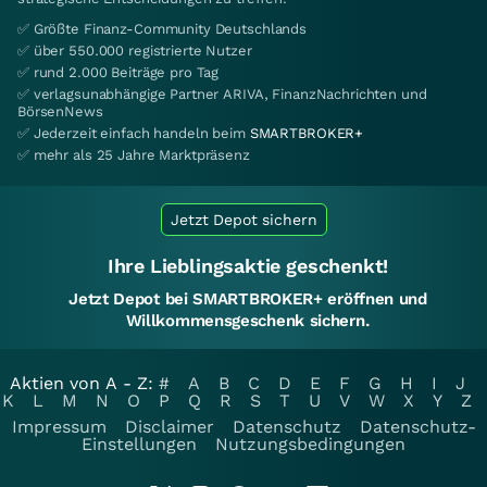
✅ Größte Finanz-Community Deutschlands
✅ über 550.000 registrierte Nutzer
✅ rund 2.000 Beiträge pro Tag
✅ verlagsunabhängige Partner ARIVA, FinanzNachrichten und
BörsenNews
✅ Jederzeit einfach handeln beim
SMARTBROKER+
✅ mehr als 25 Jahre Marktpräsenz
Jetzt Depot sichern
Ihre Lieblingsaktie geschenkt!
Jetzt Depot bei SMARTBROKER+ eröffnen und
Willkommensgeschenk sichern.
Aktien von A - Z:
#
A
B
C
D
E
F
G
H
I
J
K
L
M
N
O
P
Q
R
S
T
U
V
W
X
Y
Z
Impressum
Disclaimer
Datenschutz
Datenschutz-
Einstellungen
Nutzungsbedingungen