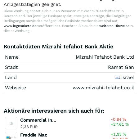
Anlagestrategien geeignet.
Diese Werbung richtet sich nur an Personen mit Wohn-/Geschäftssitz in
Deutschland. Der jeweilige Basisprospekt, etwaige Nachträge, die Endgültigen
Bedingungen sowie das maßgebliche Basisinformationsblatt sind auf
www.ingmarkets.de
veröffentlicht. Beachten Sie auch die
weiteren Hinweise
zu
dieser Werbung.
Kontaktdaten Mizrahi Tefahot Bank Aktie
Name
Mizrahi Tefahot Bank Ltd
Stadt
Ramat Gan
Land
Israel
Webseite
www.mizrahi-tefahot.co.il
Aktionäre interessieren sich auch für:
-0,84
%
Commercial International Bank
+27,61
%
2,36 EUR
+1,93
%
Freddie Mac