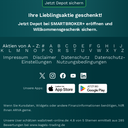
Jetzt Depot sichern
Ihre Lieblingsaktie geschenkt!
Jetzt Depot bei SMARTBROKER+ eröffnen und
Willkommensgeschenk sichern.
Aktien von A - Z:
#
A
B
C
D
E
F
G
H
I
J
K
L
M
N
O
P
Q
R
S
T
U
V
W
X
Y
Z
Impressum
Disclaimer
Datenschutz
Datenschutz-
Einstellungen
Nutzungsbedingungen
Unsere Apps:
Wenn Sie Kursdaten, Widgets oder andere Finanzinformationen benötigen, hilft
Ihnen
ARIVA
gerne.
Unsere User schätzen wallstreet-online.de: 4.8 von 5 Sternen ermittelt aus 285
Bewertungen bei www.kagels-trading.de