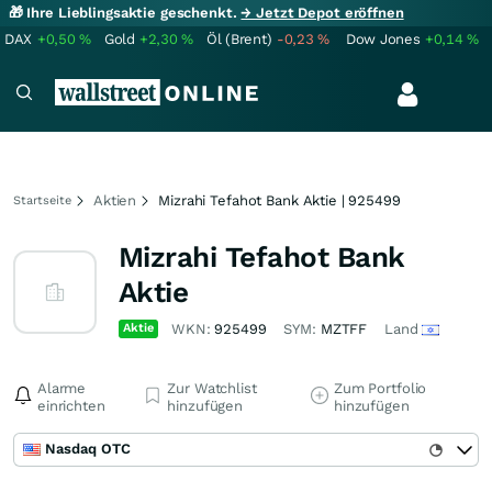
🎁 Ihre Lieblingsaktie geschenkt.
→ Jetzt Depot eröffnen
DAX
+0,50
%
Gold
+2,30
%
Öl (Brent)
-0,23
%
Dow Jones
+0,14
%
Aktien
Mizrahi Tefahot Bank Aktie | 925499
Startseite
Mizrahi Tefahot Bank
Aktie
Aktie
WKN:
925499
SYM:
MZTFF
Land
Alarme
Zur Watchlist
Zum Portfolio
einrichten
hinzufügen
hinzufügen
Nasdaq OTC