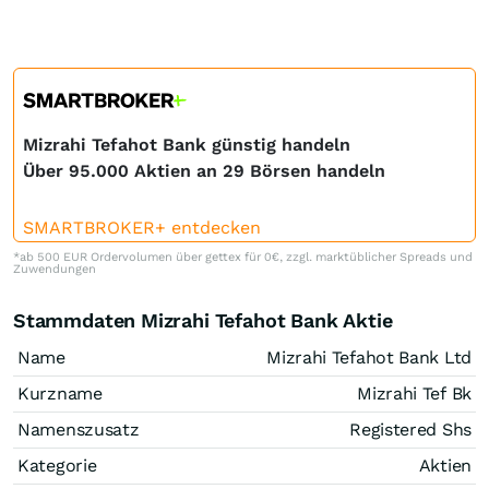
Mizrahi Tefahot Bank günstig handeln
Über 95.000 Aktien an 29 Börsen handeln
SMARTBROKER+ entdecken
*ab 500 EUR Ordervolumen über gettex für 0€, zzgl. marktüblicher Spreads und
Zuwendungen
Stammdaten Mizrahi Tefahot Bank Aktie
Name
Mizrahi Tefahot Bank Ltd
Kurzname
Mizrahi Tef Bk
Namenszusatz
Registered Shs
Kategorie
Aktien