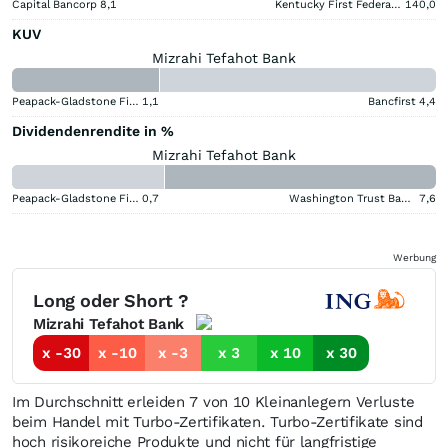
Capital Bancorp
8,1
Kentucky First Federal Bancorp
140,0
KUV
Mizrahi Tefahot Bank
Peapack-Gladstone Financial
1,1
Bancfirst
4,4
Dividendenrendite in %
Mizrahi Tefahot Bank
Peapack-Gladstone Financial
0,7
Washington Trust Bancorp
7,6
Werbung
Long oder Short ?
Mizrahi Tefahot Bank
x -30
x -10
x -3
x 3
x 10
x 30
Im Durchschnitt erleiden 7 von 10 Kleinanlegern Verluste
beim Handel mit Turbo-Zertifikaten. Turbo-Zertifikate sind
hoch risikoreiche Produkte und nicht für langfristige