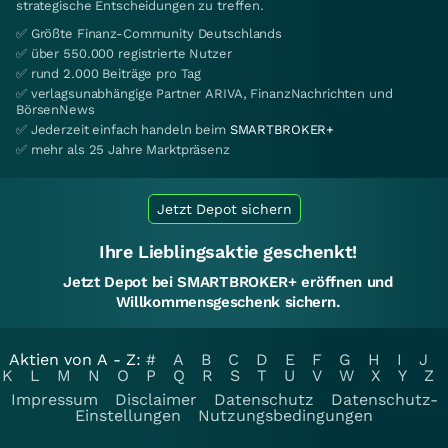
strategische Entscheidungen zu treffen.
✅ Größte Finanz-Community Deutschlands
✅ über 550.000 registrierte Nutzer
✅ rund 2.000 Beiträge pro Tag
✅ verlagsunabhängige Partner ARIVA, FinanzNachrichten und
BörsenNews
✅ Jederzeit einfach handeln beim
SMARTBROKER+
✅ mehr als 25 Jahre Marktpräsenz
Jetzt Depot sichern
Ihre Lieblingsaktie geschenkt!
Jetzt Depot bei SMARTBROKER+ eröffnen und
Willkommensgeschenk sichern.
Aktien von A - Z:
#
A
B
C
D
E
F
G
H
I
J
K
L
M
N
O
P
Q
R
S
T
U
V
W
X
Y
Z
Impressum
Disclaimer
Datenschutz
Datenschutz-
Einstellungen
Nutzungsbedingungen