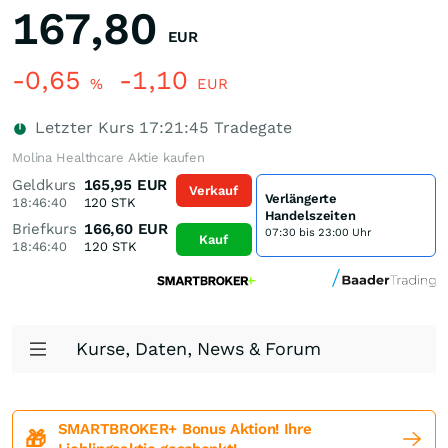
167,80
EUR
-0,65
-1,10
%
EUR
Letzter Kurs
17:21:45
Tradegate
Molina Healthcare Aktie kaufen
Geldkurs
165,95
EUR
Verkauf
Verlängerte
18:46:40
120
STK
Handelszeiten
Briefkurs
166,60
EUR
07:30 bis 23:00 Uhr
Kauf
18:46:40
120
STK
Kurse, Daten, News & Forum
SMARTBROKER+ Bonus Aktion! Ihre
🎁