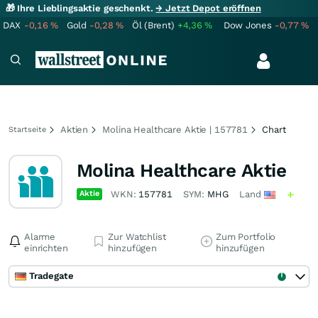
🎁 Ihre Lieblingsaktie geschenkt.
→ Jetzt Depot eröffnen
DAX
-0,16
%
Gold
-0,28
%
Öl (Brent)
+4,36
%
Dow Jones
-0,77
%
Aktien
Molina Healthcare Aktie | 157781
Chart
Startseite
Molina Healthcare Aktie
Aktie
WKN:
157781
SYM:
MHG
Land
Alarme
Zur Watchlist
Zum Portfolio
einrichten
hinzufügen
hinzufügen
Tradegate