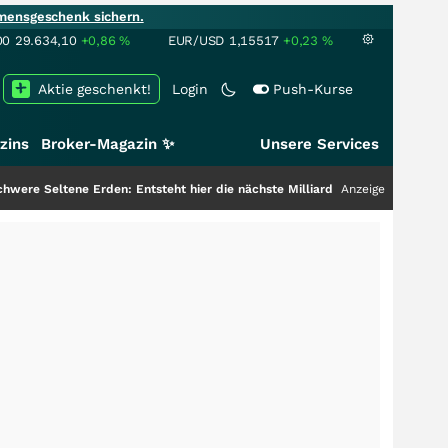
mensgeschenk sichern.
00
29.634,10
+0,86
%
EUR/USD
1,15517
+0,23
%
Aktie geschenkt!
Login
Push-Kurse
zins
Broker-Magazin ✨
Unsere Services
ne Erden: Entsteht hier die nächste Milliardenstory?
+++
Anzeige