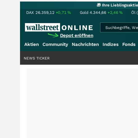
🎁 Ihre Lieblingsakt
DAX
26.359,12
+0,71
%
Gold
4.344,66
+2,46
%
Öl 
Depot eröffnen
Aktien
Community
Nachrichten
Indizes
Fonds
NEWS TICKER