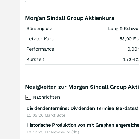
Morgan Sindall Group Aktienkurs
Börsenplatz
Lang & Schwa
Letzter Kurs
53,00
E
Performance
0,00
Kurszeit
17:04:
Neuigkeiten zur Morgan Sindall Group Akt
Nachrichten
Dividendentermine: Dividenden Termine (ex-dates
11.05.26
Markt Bote
Historische Produktion von mit Graphen angereich
18.12.25
PR Newswire (dt.)