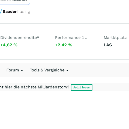
Dividendenrendite
*
Performance 1 J
Martktplatz
+4,62
%
+2,42
%
LAS
Forum
Tools & Vergleiche
t hier die nächste Milliardenstory?
Jetzt lesen