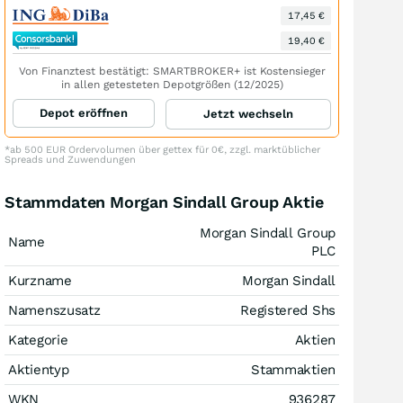
17,45 €
19,40 €
Von Finanztest bestätigt: SMARTBROKER+ ist Kostensieger
in allen getesteten Depotgrößen (12/2025)
Depot eröffnen
Jetzt wechseln
*ab 500 EUR Ordervolumen über gettex für 0€, zzgl. marktüblicher
Spreads und Zuwendungen
Stammdaten Morgan Sindall Group Aktie
Morgan Sindall Group
Name
PLC
Kurzname
Morgan Sindall
Namenszusatz
Registered Shs
Kategorie
Aktien
Aktientyp
Stammaktien
WKN
936287