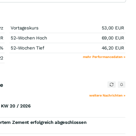
rz
Vortageskurs
53,00
EUR
UR
52-Wochen Hoch
69,00
EUR
%
52-Wochen Tief
46,20
EUR
mehr Performancedaten »
22
ie
weitere Nachrichten »
) KW 20 / 2026
ertem Zement erfolgreich abgeschlossen