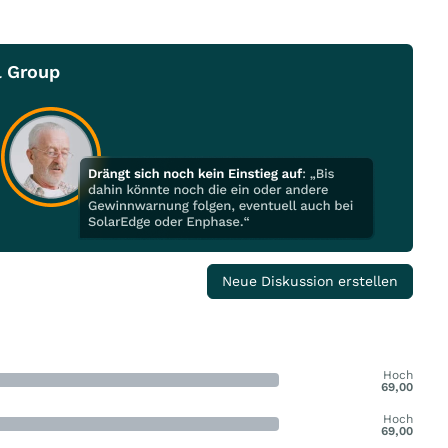
l Group
Neue Diskussion erstellen
Hoch
69,00
Hoch
69,00