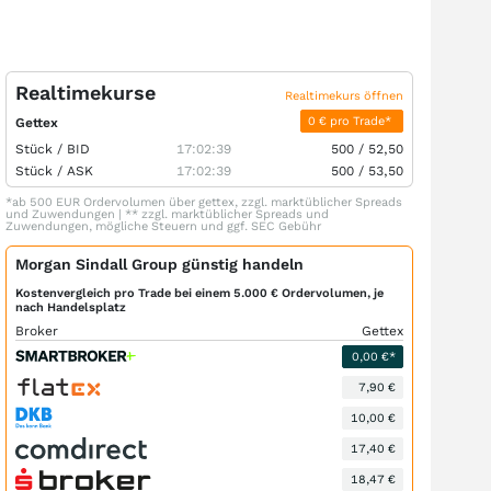
Realtimekurse
Realtimekurs öffnen
0 € pro Trade*
Gettex
Stück /
BID
17:02:39
500
/
52,50
Stück /
ASK
17:02:39
500
/
53,50
*ab 500 EUR Ordervolumen über gettex, zzgl. marktüblicher Spreads
und Zuwendungen | ** zzgl. marktüblicher Spreads und
Zuwendungen, mögliche Steuern und ggf. SEC Gebühr
Morgan Sindall Group günstig handeln
Kostenvergleich pro Trade bei einem 5.000 € Ordervolumen, je
nach Handelsplatz
Broker
Gettex
0,00 €*
7,90 €
10,00 €
17,40 €
18,47 €