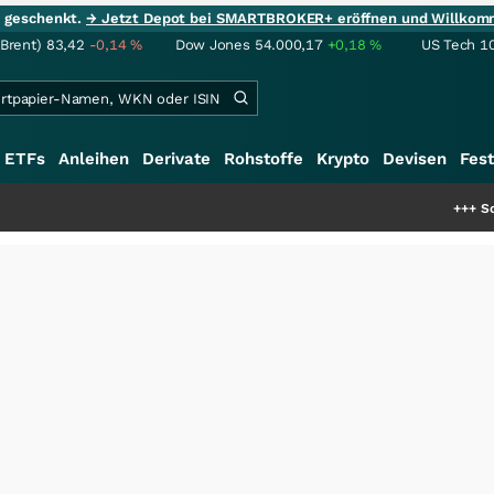
ie geschenkt.
→ Jetzt Depot bei SMARTBROKER+ eröffnen und Willkom
(Brent)
83,42
-0,14
%
Dow Jones
54.000,17
+0,18
%
US Tech 1
ETFs
Anleihen
Derivate
Rohstoffe
Krypto
Devisen
Fest
+++
Schwere Selte