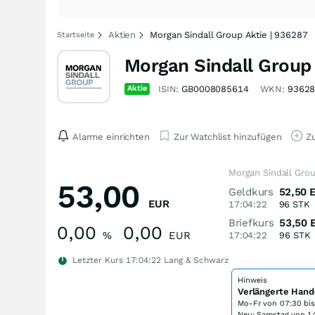
Aktien
Morgan Sindall Group Aktie | 936287
Startseite
Morgan Sindall Group
Aktie
ISIN:
GB0008085614
WKN:
9362
Alarme einrichten
Zur Watchlist hinzufügen
Zu
Morgan Sindall Grou
53,00
Geldkurs
52,50
EUR
17:04:22
96
STK
Briefkurs
53,50
0,00
0,00
%
EUR
17:04:22
96
STK
Letzter Kurs
17:04:22
Lang & Schwarz
Hinweis
Verlängerte Hand
Mo-Fr von
07:30 bi
Neu: Samstag von 14