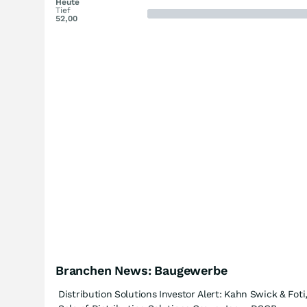
Heute
Tief
52,00
Branchen News: Baugewerbe
Distribution Solutions Investor Alert: Kahn Swick & Fot