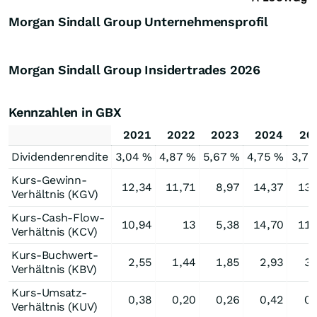
Morgan Sindall Group Unternehmensprofil
Morgan Sindall Group Insidertrades
2026
Kennzahlen in GBX
2021
2022
2023
2024
20
Dividendenrendite
3,04 %
4,87 %
5,67 %
4,75 %
3,75
Kurs-Gewinn-
12,34
11,71
8,97
14,37
13,
Verhältnis (KGV)
Kurs-Cash-Flow-
10,94
13
5,38
14,70
11,
Verhältnis (KCV)
Kurs-Buchwert-
2,55
1,44
1,85
2,93
3,
Verhältnis (KBV)
Kurs-Umsatz-
0,38
0,20
0,26
0,42
0,
Verhältnis (KUV)