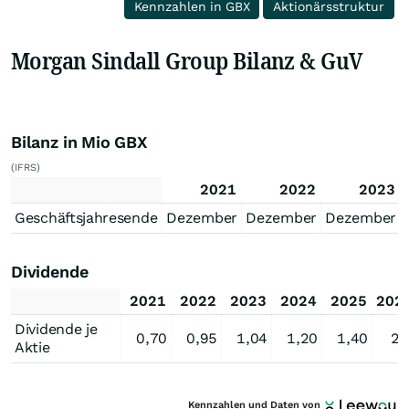
Kennzahlen in GBX
Aktionärsstruktur
Morgan Sindall Group Bilanz & GuV
Bilanz in Mio GBX
(IFRS)
2021
2022
2023
Geschäftsjahresende
Dezember
Dezember
Dezember
Dividende
2021
2022
2023
2024
2025
202
Dividende je
0,70
0,95
1,04
1,20
1,40
2,
Aktie
Kennzahlen und Daten von