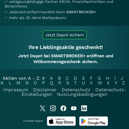
✅ verlagsunabhängige Partner ARIVA, FinanzNachrichten und
BörsenNews
✅ Jederzeit einfach handeln beim
SMARTBROKER+
✅ mehr als 25 Jahre Marktpräsenz
Jetzt Depot sichern
Ihre Lieblingsaktie geschenkt!
Jetzt Depot bei SMARTBROKER+ eröffnen und
Willkommensgeschenk sichern.
Aktien von A - Z:
#
A
B
C
D
E
F
G
H
I
J
K
L
M
N
O
P
Q
R
S
T
U
V
W
X
Y
Z
Impressum
Disclaimer
Datenschutz
Datenschutz-
Einstellungen
Nutzungsbedingungen
Unsere Apps: