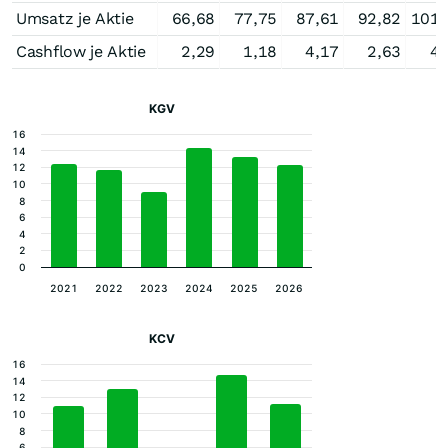
Umsatz je Aktie
66,68
77,75
87,61
92,82
101,
Cashflow je Aktie
2,29
1,18
4,17
2,63
4,
KGV
16
14
12
10
8
6
4
2
0
2021
2022
2023
2024
2025
2026
KCV
16
14
12
10
8
6