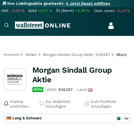
🎁 Ihre Lieblingsaktie geschenkt.
→ Jetzt Depot eröffnen
DAX
-0,05
%
Gold
+0,07
%
Öl (Brent)
+4,39
%
Dow Jones
-0,14
%
Aktien
Morgan Sindall Group Aktie | 936287
Bilanz
Startseite
Morgan Sindall Group
Aktie
Aktie
WKN:
936287
Land
Alarme
Zur Watchlist
Zum Portfolio
einrichten
hinzufügen
hinzufügen
Lang & Schwarz