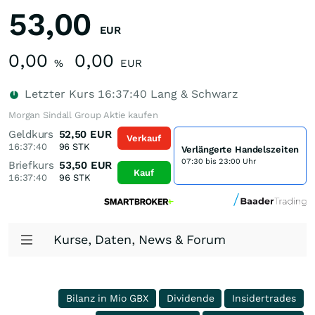
53,00
EUR
0,00
0,00
%
EUR
Letzter Kurs
16:37:40
Lang & Schwarz
Morgan Sindall Group Aktie kaufen
Geldkurs
52,50
EUR
Verkauf
16:37:40
96
STK
Verlängerte Handelszeiten
07:30 bis 23:00 Uhr
Briefkurs
53,50
EUR
Kauf
16:37:40
96
STK
Kurse, Daten, News & Forum
Bilanz in Mio GBX
Dividende
Insidertrades