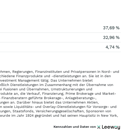
37,69 %
32,96 %
4,74 %
ehmen, Regierungen, Finanzinstituten und Privatpersonen in Nord- und
iedene Finanzprodukte und -dienstleistungen an. Sie ist in den
Investment Management tätig. Das Unternehmen bietet
ließlich Dienstleistungen im Zusammenhang mit der Übernahme von
bei Fusionen und Übernahmen, Umstrukturierungen und
rodukte an, die Verkauf, Finanzierung, Prime Brokerage und Market-
 Finanzberatern geführte Brokerage-, Anlageberatungs-,
ngen an. Darüber hinaus bietet das Unternehmen Aktien,
n sowie Liquiditäts- und Overlay-Dienstleistungen für Vorsorge- und
chtungen, Staatsfonds, Versicherungsgesellschaften, Sponsoren von
wurde im Jahr 1924 gegründet und hat seinen Hauptsitz in New York,
Kennzahlen und Daten von