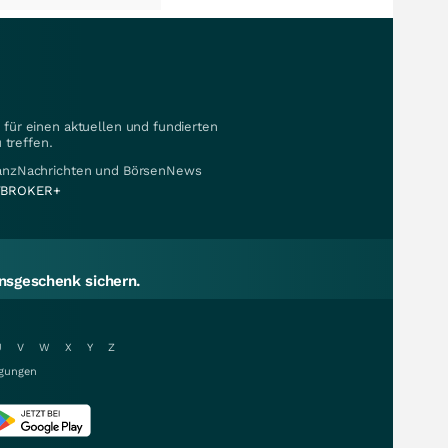
für einen aktuellen und fundierten
 treffen.
nanzNachrichten und BörsenNews
BROKER+
sgeschenk sichern.
U
V
W
X
Y
Z
gungen