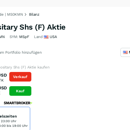
ktie | MS0KMN
Bilanz
tary Shs (F) Aktie
MN
SYM:
MSpF
Land
USA
m Portfolio hinzufügen
sitary Shs (F) Aktie kaufen
USD
Verkauf
TK
USD
Kauf
K
elszeiten
s 23:00 Uhr
:00 bis 19:00 Uhr