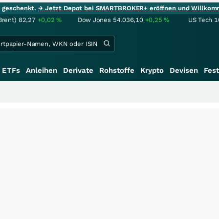
ie geschenkt.
→ Jetzt Depot bei SMARTBROKER+ eröffnen und Willkom
Brent)
82,27
+0,02
%
Dow Jones
54.036,10
+0,25
%
US Tech 1
ETFs
Anleihen
Derivate
Rohstoffe
Krypto
Devisen
Fest