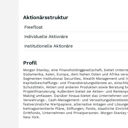
Aktionärsstruktur
Freefloat
Individuelle Aktionäre
Institutionelle Aktionäre
Profil
Morgan Stanley, eine Finanzholdinggesellschaft, bietet Untern
Südamerika, Asien, Europa, dem Nahen Osten und Afrika versch
Segmenten Institutional Securities, Wealth Management und 
Kapitalbeschaffungs- und Finanzberatungsdienste an, einsch
Schuldtiteln, Aktien und anderen Produkten sowie Beratung 
Projektfinanzierung. Außerdem bietet sie Aktien- und Rentenp
Making umfassen. Darüber hinaus bietet das Unternehmen von
Verwahrungs-, Cash-Management- und Verwaltungsdienstleistu
festverzinsliche Wertpapiere, alternative Anlagen und Lösunge
beitragsorientierte Pläne, Stiftungen, Fonds, staatliche Einri
Drittfonds, Unternehmen und Privatpersonen. Morgan Stanley 
New York.