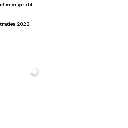
nehmensprofil
rtrades
2026