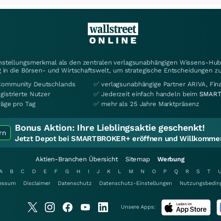
instellungsmerkmal als den zentralen verlagsunabhängigen Wissens-Hub 
 in die Börsen- und Wirtschaftswelt, um strategische Entscheidungen zu
Community Deutschlands
✅ verlagsunabhängige Partner ARIVA, Fi
gistrierte Nutzer
✅ Jederzeit einfach handeln beim
SMART
räge pro Tag
✅ mehr als 25 Jahre Marktpräsenz
Bonus Aktion:
Ihre Lieblingsaktie geschenkt!
rn
Jetzt Depot bei SMARTBROKER+ eröffnen und Willkommen
Aktien-Branchen Übersicht
Sitemap
Werbung
A
B
C
D
E
F
G
H
I
J
K
L
M
N
O
P
Q
R
S
T
essum
Disclaimer
Datenschutz
Datenschutz-Einstellungen
Nutzungsbedin
Unsere Apps: