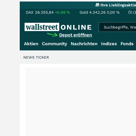
🎁 Ihre Lieblingsakt
DAX
26.355,84
+0,69
%
Gold
4.342,26
0,00
%
Öl (
Depot eröffnen
Aktien
Community
Nachrichten
Indizes
Fonds
NEWS TICKER