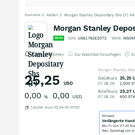
Aktien
Morgan Stanley Depositary Shs (F) A
Startseite
Morgan Stanley Deposi
Aktie
ISIN:
US61763E2072
WKN:
MS0K
Alarme einrichten
Zur Watchlist hinzufügen
Zu
Morgan Stanley Depo
25,25
Geldkurs
25,25
USD
07.08.26
1.000
S
Briefkurs
25,27
0,00
0,00
%
USD
07.08.26
400
ST
Letzter Kurs
02:04:00
NYSE
Hinweis
Verlängerte Hand
Mo-Fr von
07:30 bi
Neu: Samstag von 14