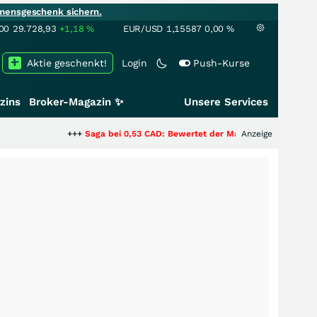
mensgeschenk sichern.
00
29.728,93
+1,18
%
EUR/USD
1,15587
0,00
%
Aktie geschenkt!
Login
Push-Kurse
zins
Broker-Magazin ✨
Unsere Services
+++
Saga bei 0,53 CAD: Bewertet der Markt noch immer nur die Hälft
Anzeige