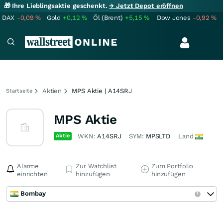
🎁 Ihre Lieblingsaktie geschenkt.
→ Jetzt Depot eröffnen
DAX
-0,09
%
Gold
+0,12
%
Öl (Brent)
+5,15
%
Dow Jones
-0,92
%
Aktien
MPS Aktie | A14SRJ
Startseite
MPS Aktie
Aktie
WKN:
A14SRJ
SYM:
MPSLTD
Land
Alarme
Zur Watchlist
Zum Portfolio
einrichten
hinzufügen
hinzufügen
Bombay