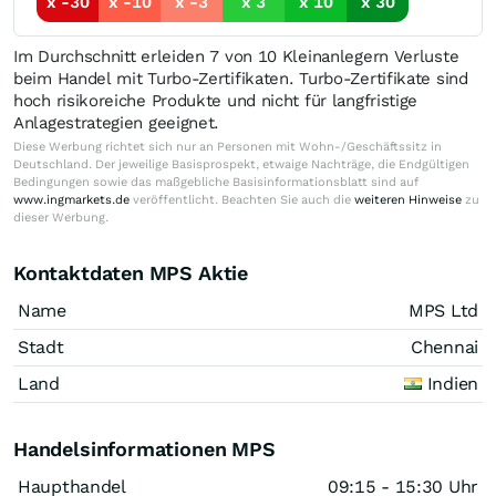
x -30
x -10
x -3
x 3
x 10
x 30
Im Durchschnitt erleiden 7 von 10 Kleinanlegern Verluste
beim Handel mit Turbo-Zertifikaten. Turbo-Zertifikate sind
hoch risikoreiche Produkte und nicht für langfristige
Anlagestrategien geeignet.
Diese Werbung richtet sich nur an Personen mit Wohn-/Geschäftssitz in
Deutschland. Der jeweilige Basisprospekt, etwaige Nachträge, die Endgültigen
Bedingungen sowie das maßgebliche Basisinformationsblatt sind auf
www.ingmarkets.de
veröffentlicht. Beachten Sie auch die
weiteren Hinweise
zu
dieser Werbung.
Kontaktdaten MPS Aktie
Name
MPS Ltd
Stadt
Chennai
Land
Indien
Handelsinformationen MPS
Haupthandel
09:15 - 15:30 Uhr