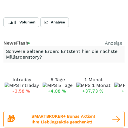
Volumen
Analyse
NewsFlash
Anzeige
Schwere Seltene Erden: Entsteht hier die nächste
Milliardenstory?
Intraday
5 Tage
1 Monat
-3,58
%
+4,08
%
+37,73
%
+6
SMARTBROKER+ Bonus Aktion!
🎁
Ihre Lieblingsaktie geschenkt!