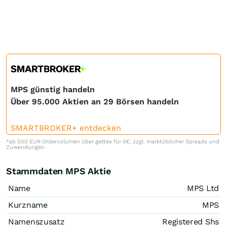
MPS günstig handeln
Über 95.000 Aktien an 29 Börsen handeln
SMARTBROKER+ entdecken
*ab 500 EUR Ordervolumen über gettex für 0€, zzgl. marktüblicher Spreads und
Zuwendungen
Stammdaten MPS Aktie
Name
MPS Ltd
Kurzname
MPS
Namenszusatz
Registered Shs