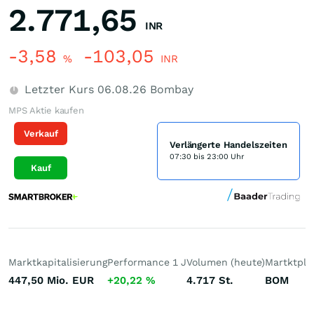
2.771,65
INR
-3,58
-103,05
%
INR
Letzter Kurs
06.08.26
Bombay
MPS Aktie kaufen
Verkauf
Verlängerte Handelszeiten
07:30 bis 23:00 Uhr
Kauf
Marktkapitalisierung
Performance 1 J
Volumen (heute)
Martktpla
447,50 Mio.
EUR
+20,22
%
4.717
St.
BOM