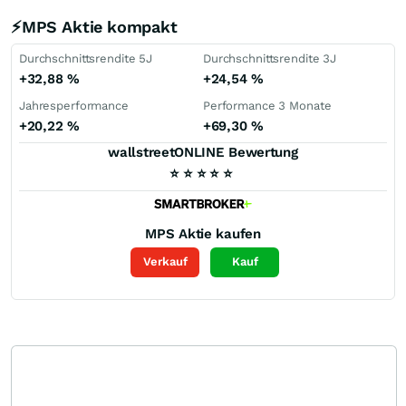
⚡MPS Aktie kompakt
Durchschnittsrendite 5J
Durchschnittsrendite 3J
+32,88
%
+24,54
%
Jahresperformance
Performance 3 Monate
+20,22
%
+69,30
%
wallstreetONLINE Bewertung
⭐
⭐
⭐
⭐
⭐
MPS
Aktie kaufen
Verkauf
Kauf