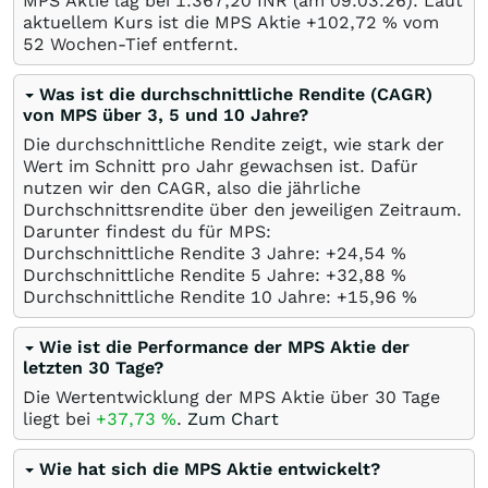
MPS Aktie lag bei 1.367,20
INR
(am
09.03.26
). Laut
aktuellem Kurs ist die MPS Aktie +102,72
%
vom
52 Wochen-Tief entfernt.
Was ist die durchschnittliche Rendite (CAGR)
von MPS über 3, 5 und 10 Jahre?
Die durchschnittliche Rendite zeigt, wie stark der
Wert im Schnitt pro Jahr gewachsen ist. Dafür
nutzen wir den CAGR, also die jährliche
Durchschnittsrendite über den jeweiligen Zeitraum.
Darunter findest du für MPS:
Durchschnittliche Rendite 3 Jahre: +24,54
%
Durchschnittliche Rendite 5 Jahre: +32,88
%
Durchschnittliche Rendite 10 Jahre: +15,96
%
Wie ist die Performance der MPS Aktie der
letzten 30 Tage?
Die Wertentwicklung der MPS Aktie über 30 Tage
liegt bei
+37,73
%
.
Zum Chart
Wie hat sich die MPS Aktie entwickelt?