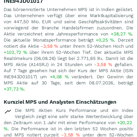
INE943D01017
Das börsennotierte Unternehmen MPS ist in Indien gelistet.
Das Unternehmen verfügt über eine Marktkapitalisierung
von 447,50 Mio.
EUR
und seine Geschäftsaktivitäten sind
vorwiegend der Branche Handelsfirmen zuzuordnen. Die
Aktie verzeichnet eine Jahresperformance von
+38,27
%
.
Die aktuelle Monatsperformance beträgt
+0,25
%
. Derzeit
notiert die Aktie
-3,58
%
unter ihrem 52-Wochen Hoch und
+102,72
%
über ihrem 52-Wochen Tief. Der aktuelle MPS
Realtimekurs (
06.08.26
) liegt bei 2.771,65
₨
. Damit ist die
MPS Aktie (A14SRJ) in 24 Stunden um
-3,58
%
gefallen.
Auf 7 Tage gesehen hat sich der Kurs der MPS Aktie (ISIN
INE943D01017) um
+4,08
%
verändert. Der Gewinn der
MPS Aktie auf 30 Tage, seit dem 08.07.2026, beträgt
+37,73
%
.
Kursziel MPS und Analysten Einschätzungen
Die MPS Aktien Kurs Performance und ein Index
Vergleich zeigt eine sehr starke Wertentwicklung über
den Zeitraum von 1 Jahr mit einer Performance von
+20,22
%
. Die Performance ist in den letzten 52 Wochen positiv
und MPS notiert zurzeit
-3,58
%
unter dem 52-Wochen