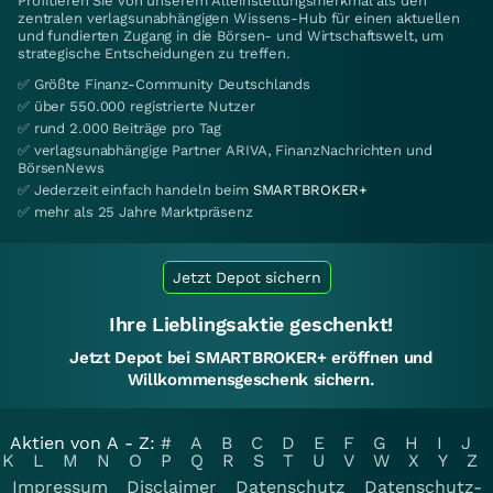
Profitieren Sie von unserem Alleinstellungsmerkmal als den
zentralen verlagsunabhängigen Wissens-Hub für einen aktuellen
und fundierten Zugang in die Börsen- und Wirtschaftswelt, um
strategische Entscheidungen zu treffen.
✅ Größte Finanz-Community Deutschlands
✅ über 550.000 registrierte Nutzer
✅ rund 2.000 Beiträge pro Tag
✅ verlagsunabhängige Partner ARIVA, FinanzNachrichten und
BörsenNews
✅ Jederzeit einfach handeln beim
SMARTBROKER+
✅ mehr als 25 Jahre Marktpräsenz
Jetzt Depot sichern
Ihre Lieblingsaktie geschenkt!
Jetzt Depot bei SMARTBROKER+ eröffnen und
Willkommensgeschenk sichern.
Aktien von A - Z:
#
A
B
C
D
E
F
G
H
I
J
K
L
M
N
O
P
Q
R
S
T
U
V
W
X
Y
Z
Impressum
Disclaimer
Datenschutz
Datenschutz-