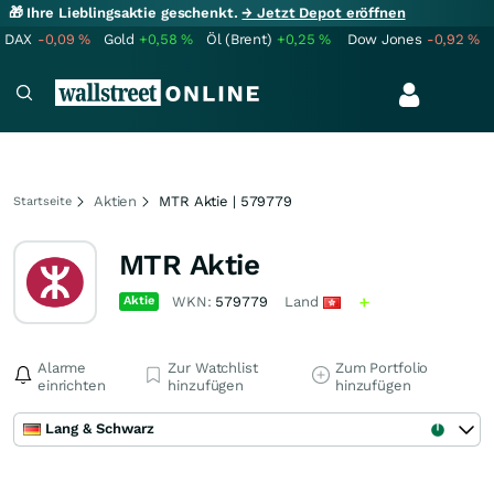
🎁 Ihre Lieblingsaktie geschenkt.
→ Jetzt Depot eröffnen
DAX
-0,09
%
Gold
+0,58
%
Öl (Brent)
+0,25
%
Dow Jones
-0,92
%
Aktien
MTR Aktie | 579779
Startseite
MTR Aktie
Aktie
WKN:
579779
Land
Alarme
Zur Watchlist
Zum Portfolio
einrichten
hinzufügen
hinzufügen
Lang & Schwarz