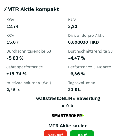
⚡MTR Aktie kompakt
KGV
KUV
12,74
3,23
KCV
Dividende pro Aktie
15,07
0,890000
HKD
Durchschnittsrendite 5J
Durchschnittsrendite 3J
-5,83
%
-4,47
%
Jahresperformance
Performance 3 Monate
+15,74
%
-6,86
%
relatives Volumen (rVol)
Tagesvolumen
2,45
x
31 St.
wallstreetONLINE Bewertung
⭐
⭐
⭐
MTR
Aktie kaufen
Verkauf
Kauf