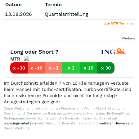
Datum
Termin
13.08.2026
Quartalsmitteilung
alle MTR Termine »
Werbung
Long oder Short ?
MTR
x -30
x -10
x -3
x 3
x 10
x 30
Im Durchschnitt erleiden 7 von 10 Kleinanlegern Verluste
beim Handel mit Turbo-Zertifikaten. Turbo-Zertifikate sind
hoch risikoreiche Produkte und nicht für langfristige
Anlagestrategien geeignet.
Diese Werbung richtet sich nur an Personen mit Wohn-/Geschäftssitz in
Deutschland. Der jeweilige Basisprospekt, etwaige Nachträge, die Endgültigen
Bedingungen sowie das maßgebliche Basisinformationsblatt sind auf
www.ingmarkets.de
veröffentlicht. Beachten Sie auch die
weiteren Hinweise
zu
dieser Werbung.