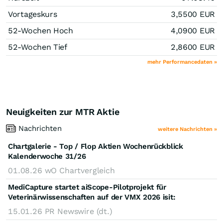
Vortageskurs
3,5500
EUR
52-Wochen Hoch
4,0900
EUR
52-Wochen Tief
2,8600
EUR
mehr Performancedaten »
Neuigkeiten zur MTR Aktie
Nachrichten
weitere Nachrichten »
Chartgalerie - Top / Flop Aktien Wochenrückblick
Kalenderwoche 31/26
01.08.26
wO Chartvergleich
MediCapture startet aiScope-Pilotprojekt für
Veterinärwissenschaften auf der VMX 2026 isit:
15.01.26
PR Newswire (dt.)