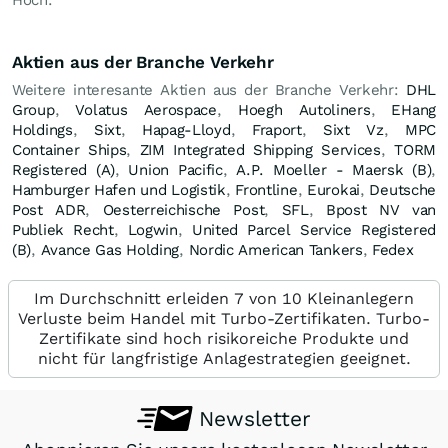
Aktien aus der Branche Verkehr
Weitere interesante Aktien aus der Branche Verkehr:
DHL
Group
,
Volatus Aerospace
,
Hoegh Autoliners
,
EHang
Holdings
,
Sixt
,
Hapag-Lloyd
,
Fraport
,
Sixt Vz
,
MPC
Container Ships
,
ZIM Integrated Shipping Services
,
TORM
Registered (A)
,
Union Pacific
,
A.P. Moeller - Maersk (B)
,
Hamburger Hafen und Logistik
,
Frontline
,
Eurokai
,
Deutsche
Post ADR
,
Oesterreichische Post
,
SFL
,
Bpost NV van
Publiek Recht
,
Logwin
,
United Parcel Service Registered
(B)
,
Avance Gas Holding
,
Nordic American Tankers
,
Fedex
Im Durchschnitt erleiden 7 von 10 Kleinanlegern
Verluste beim Handel mit Turbo-Zertifikaten. Turbo-
Zertifikate sind hoch risikoreiche Produkte und
nicht für langfristige Anlagestrategien geeignet.
Newsletter