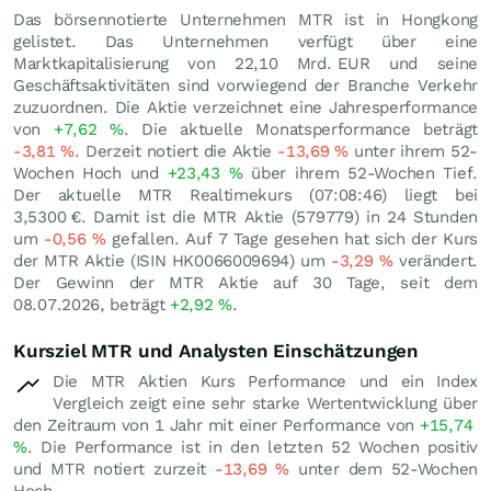
Das börsennotierte Unternehmen MTR ist in Hongkong
gelistet. Das Unternehmen verfügt über eine
Marktkapitalisierung von 22,10 Mrd.
EUR
und seine
Geschäftsaktivitäten sind vorwiegend der Branche Verkehr
zuzuordnen. Die Aktie verzeichnet eine Jahresperformance
von
+7,62
%
. Die aktuelle Monatsperformance beträgt
-3,81
%
. Derzeit notiert die Aktie
-13,69
%
unter ihrem 52-
Wochen Hoch und
+23,43
%
über ihrem 52-Wochen Tief.
Der aktuelle MTR Realtimekurs (07:08:46) liegt bei
3,5300
€
. Damit ist die MTR Aktie (579779) in 24 Stunden
um
-0,56
%
gefallen. Auf 7 Tage gesehen hat sich der Kurs
der MTR Aktie (ISIN HK0066009694) um
-3,29
%
verändert.
Der Gewinn der MTR Aktie auf 30 Tage, seit dem
08.07.2026, beträgt
+2,92
%
.
Kursziel MTR und Analysten Einschätzungen
Die MTR Aktien Kurs Performance und ein Index
Vergleich zeigt eine sehr starke Wertentwicklung über
den Zeitraum von 1 Jahr mit einer Performance von
+15,74
%
. Die Performance ist in den letzten 52 Wochen positiv
und MTR notiert zurzeit
-13,69
%
unter dem 52-Wochen
Hoch.