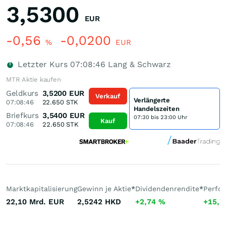
3,5300
EUR
-0,56
-0,0200
%
EUR
Letzter Kurs
07:08:46
Lang & Schwarz
MTR Aktie kaufen
Geldkurs
3,5200
EUR
Verkauf
Verlängerte
07:08:46
22.650
STK
Handelszeiten
Briefkurs
3,5400
EUR
07:30 bis 23:00 Uhr
Kauf
07:08:46
22.650
STK
Marktkapitalisierung
Gewinn je Aktie
*
Dividendenrendite
*
Perfo
22,10 Mrd.
EUR
2,5242
HKD
+2,74
%
+15,