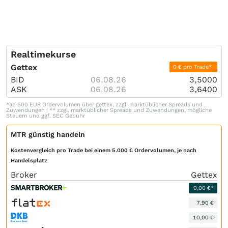
Realtimekurse
Gettex
0 € pro Trade*
BID
06.08.26
3,5000
ASK
06.08.26
3,6400
*ab 500 EUR Ordervolumen über gettex, zzgl. marktüblicher Spreads und
Zuwendungen | ** zzgl. marktüblicher Spreads und Zuwendungen, mögliche
Steuern und ggf. SEC Gebühr
MTR günstig handeln
Kostenvergleich pro Trade bei einem 5.000 € Ordervolumen, je nach
Handelsplatz
Broker
Gettex
0,00 €*
7,90 €
10,00 €