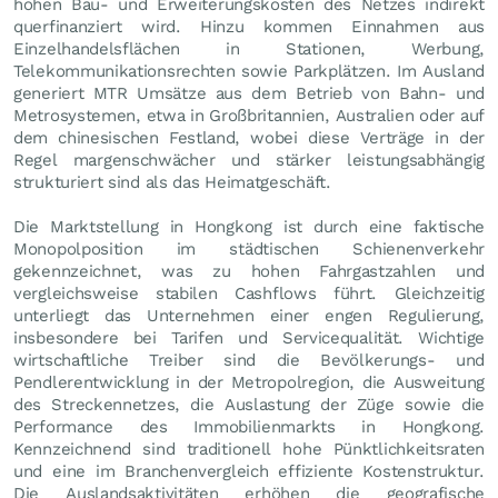
hohen Bau- und Erweiterungskosten des Netzes indirekt
querfinanziert wird. Hinzu kommen Einnahmen aus
Einzelhandelsflächen in Stationen, Werbung,
Telekommunikationsrechten sowie Parkplätzen. Im Ausland
generiert MTR Umsätze aus dem Betrieb von Bahn- und
Metrosystemen, etwa in Großbritannien, Australien oder auf
dem chinesischen Festland, wobei diese Verträge in der
Regel margenschwächer und stärker leistungsabhängig
strukturiert sind als das Heimatgeschäft.
Die Marktstellung in Hongkong ist durch eine faktische
Monopolposition im städtischen Schienenverkehr
gekennzeichnet, was zu hohen Fahrgastzahlen und
vergleichsweise stabilen Cashflows führt. Gleichzeitig
unterliegt das Unternehmen einer engen Regulierung,
insbesondere bei Tarifen und Servicequalität. Wichtige
wirtschaftliche Treiber sind die Bevölkerungs- und
Pendlerentwicklung in der Metropolregion, die Ausweitung
des Streckennetzes, die Auslastung der Züge sowie die
Performance des Immobilienmarkts in Hongkong.
Kennzeichnend sind traditionell hohe Pünktlichkeitsraten
und eine im Branchenvergleich effiziente Kostenstruktur.
Die Auslandsaktivitäten erhöhen die geografische