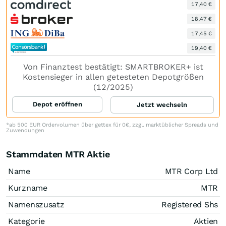
17,40 €
18,47 €
17,45 €
19,40 €
Von Finanztest bestätigt: SMARTBROKER+ ist
Kostensieger in allen getesteten Depotgrößen
(12/2025)
Depot eröffnen
Jetzt wechseln
*ab 500 EUR Ordervolumen über gettex für 0€, zzgl. marktüblicher Spreads und
Zuwendungen
Stammdaten MTR Aktie
Name
MTR Corp Ltd
Kurzname
MTR
Namenszusatz
Registered Shs
Kategorie
Aktien