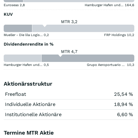
Euroseas
2,8
Hamburger Hafen und Logistik
164,6
KUV
MTR 3,2
Mueller - Die lila Logistik
0,2
FRP Holdings
10,2
Dividendenrendite in %
MTR 4,7
Hamburger Hafen und Logistik
0,5
Grupo Aeroportuario del Centro Norte SAB de CV (B) (B)
10,3
Aktionärsstruktur
Freefloat
25,54 %
Individuelle Aktionäre
18,94 %
Institutionelle Aktionäre
6,60 %
Termine MTR Aktie