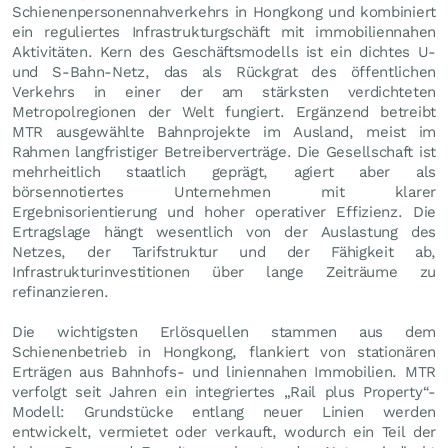
Schienenpersonennahverkehrs in Hongkong und kombiniert
ein reguliertes Infrastrukturgschäft mit immobiliennahen
Aktivitäten. Kern des Geschäftsmodells ist ein dichtes U‑
und S‑Bahn-Netz, das als Rückgrat des öffentlichen
Verkehrs in einer der am stärksten verdichteten
Metropolregionen der Welt fungiert. Ergänzend betreibt
MTR ausgewählte Bahnprojekte im Ausland, meist im
Rahmen langfristiger Betreiberverträge. Die Gesellschaft ist
mehrheitlich staatlich geprägt, agiert aber als
börsennotiertes Unternehmen mit klarer
Ergebnisorientierung und hoher operativer Effizienz. Die
Ertragslage hängt wesentlich von der Auslastung des
Netzes, der Tarifstruktur und der Fähigkeit ab,
Infrastrukturinvestitionen über lange Zeiträume zu
refinanzieren.
Die wichtigsten Erlösquellen stammen aus dem
Schienenbetrieb in Hongkong, flankiert von stationären
Erträgen aus Bahnhofs- und liniennahen Immobilien. MTR
verfolgt seit Jahren ein integriertes „Rail plus Property“-
Modell: Grundstücke entlang neuer Linien werden
entwickelt, vermietet oder verkauft, wodurch ein Teil der