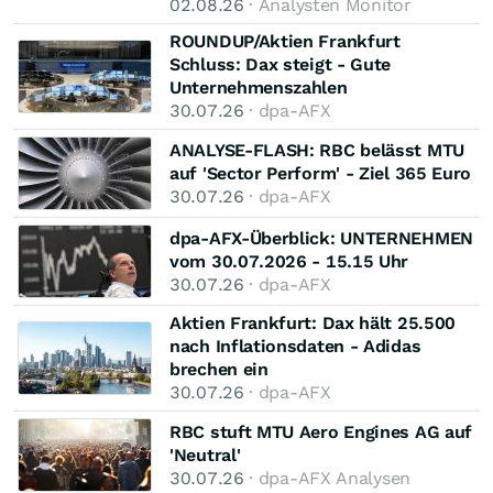
02.08.26
· Analysten Monitor
ROUNDUP/Aktien Frankfurt
Schluss: Dax steigt - Gute
Unternehmenszahlen
30.07.26
· dpa-AFX
ANALYSE-FLASH: RBC belässt MTU
auf 'Sector Perform' - Ziel 365 Euro
30.07.26
· dpa-AFX
dpa-AFX-Überblick: UNTERNEHMEN
vom 30.07.2026 - 15.15 Uhr
30.07.26
· dpa-AFX
Aktien Frankfurt: Dax hält 25.500
nach Inflationsdaten - Adidas
brechen ein
30.07.26
· dpa-AFX
RBC stuft MTU Aero Engines AG auf
'Neutral'
30.07.26
· dpa-AFX Analysen