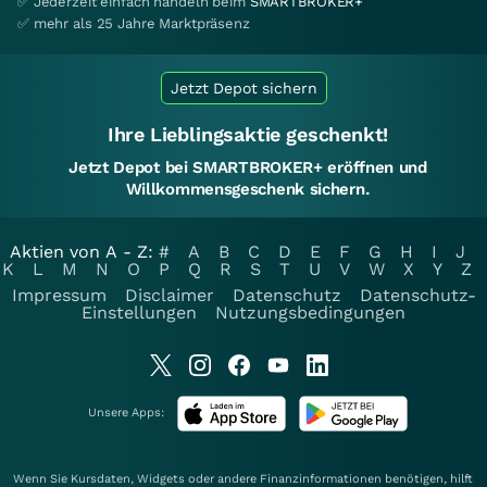
✅ Jederzeit einfach handeln beim
SMARTBROKER+
✅ mehr als 25 Jahre Marktpräsenz
Jetzt Depot sichern
Ihre Lieblingsaktie geschenkt!
Jetzt Depot bei SMARTBROKER+ eröffnen und
Willkommensgeschenk sichern.
Aktien von A - Z:
#
A
B
C
D
E
F
G
H
I
J
K
L
M
N
O
P
Q
R
S
T
U
V
W
X
Y
Z
Impressum
Disclaimer
Datenschutz
Datenschutz-
Einstellungen
Nutzungsbedingungen
Unsere Apps:
Wenn Sie Kursdaten, Widgets oder andere Finanzinformationen benötigen, hilft