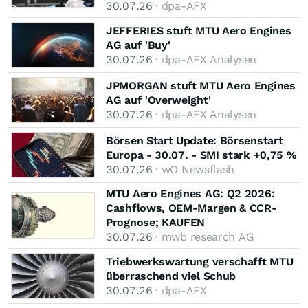
30.07.26
· dpa-AFX
JEFFERIES stuft MTU Aero Engines
AG auf 'Buy'
30.07.26
· dpa-AFX Analysen
JPMORGAN stuft MTU Aero Engines
AG auf 'Overweight'
30.07.26
· dpa-AFX Analysen
Börsen Start Update: Börsenstart
Europa - 30.07. - SMI stark +0,75 %
30.07.26
· wO Newsflash
MTU Aero Engines AG: Q2 2026:
Cashflows, OEM-Margen & CCR-
Prognose; KAUFEN
30.07.26
· mwb research AG
Triebwerkswartung verschafft MTU
überraschend viel Schub
30.07.26
· dpa-AFX