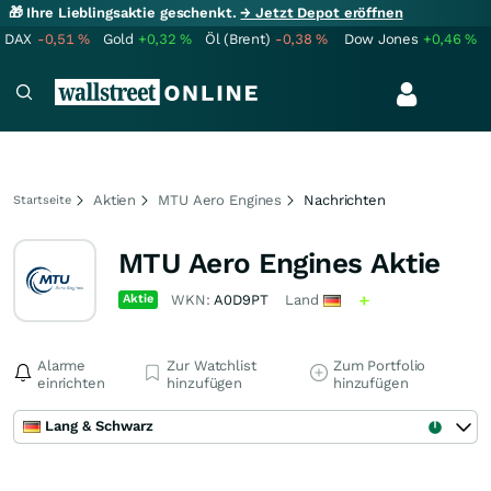
🎁 Ihre Lieblingsaktie geschenkt.
→ Jetzt Depot eröffnen
DAX
-0,51
%
Gold
+0,32
%
Öl (Brent)
-0,38
%
Dow Jones
+0,46
%
Aktien
MTU Aero Engines
Nachrichten
Startseite
MTU Aero Engines Aktie
Aktie
WKN:
A0D9PT
Land
Alarme
Zur Watchlist
Zum Portfolio
einrichten
hinzufügen
hinzufügen
Lang & Schwarz