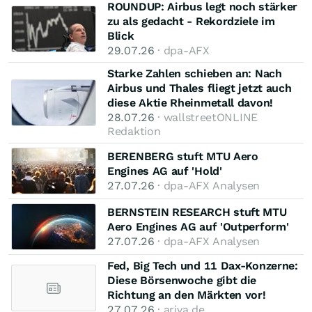
ROUNDUP: Airbus legt noch stärker
zu als gedacht - Rekordziele im
Blick
29.07.26
· dpa-AFX
Starke Zahlen schieben an: Nach
Airbus und Thales fliegt jetzt auch
diese Aktie Rheinmetall davon!
28.07.26
· wallstreetONLINE
Redaktion
BERENBERG stuft MTU Aero
Engines AG auf 'Hold'
27.07.26
· dpa-AFX Analysen
BERNSTEIN RESEARCH stuft MTU
Aero Engines AG auf 'Outperform'
27.07.26
· dpa-AFX Analysen
Fed, Big Tech und 11 Dax-Konzerne:
Diese Börsenwoche gibt die
Richtung an den Märkten vor!
27.07.26
· ariva.de