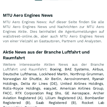
MTU Aero Engines News
MTU Aero Engines News: Auf dieser Seite finden Sie alle
MTU Aero Engines News und Nachrichten zur MTU Aero
Engines Aktie. Dies beinhaltet die Agenturmeldungen auf
wallstreet-online.de, aber auch MTU Aero Engines News
von einer Vielzahl an Gastautoren, Partnern und Analysten.
Aktie News aus der Branche Luftfahrt und
Raumfahrt
Weitere interessante Aktien News aus der Branche
Luftfahrt und Raumfahrt:
Boeing
,
BAE Systems
,
Airbus
,
Deutsche Lufthansa
,
Lockheed Martin
,
Northrop Grumman
,
Norwegian Air Shuttle
,
Air Berlin
,
Aerovironment
,
Ryanair
Holdings
,
Delta Air Lines (DE)
,
United Airlines Holdings
,
Rolls-Royce Holdings
,
easyJet
,
American Airlines Group
,
FACC
,
RTX Corporation Reg Shs
,
GE Aerospace
,
Archer
Aviation Registered (A)
,
Lilium Registered (A)
,
Bombardier
Registered (B)
,
Saab Registered (B)
,
Rocket Lab